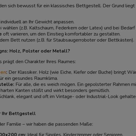
en sich bewusst für ein klassisches Bettgestell. Der Grund liegt
individuell an Ihr Gewicht anpassen.
ei wählen (z.B. Kaltschaum, Federkern oder Latex) und bei Bedarf
e
oft variieren, um den Einstieg komfortabler zu gestalten.
em Bett nutzen (z.B. für Staubsaugerroboter oder Bettkästen).
gns: Holz, Polster oder Metall?
s prägt den Charakter Ihres Raumes:
ten
:
Der Klassiker. Holz (wie Eiche, Kiefer oder Buche) bringt Wär
 für ein gesundes Raumklima.
telle:
Für alle, die es weich mögen. Ein gepolsterter Rahmen mi
 harten Kanten stößt und wirkt besonders gemütlich.
chlank, elegant und oft im Vintage- oder Industrial-Look gehalten
r Ihr Bettgestell
der Familie – wir haben die passenden Maße:
00x200 cm:
Ideal für Singles, Kinderzimmer oder Senioren.