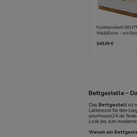
Funktionsbett DEN
Weiß/Eiche – mit Be
LED-Kopfteil
549,00 €
Bettgestelle – D
Das
Bettgestell
ist 
Lattenrost für den Lie
yourhouse24.de
finde
Look bis zum modernen 
Warum ein Bettgestel