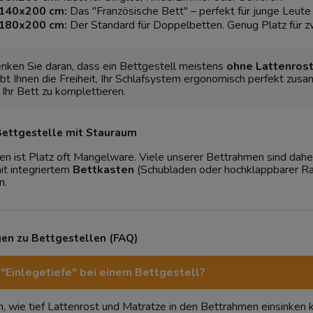
140x200 cm:
Das "Französische Bett" – perfekt für junge Leute
180x200 cm:
Der Standard für Doppelbetten. Genug Platz für zw
ken Sie daran, dass ein Bettgestell meistens
ohne Lattenrost
bt Ihnen die Freiheit, Ihr Schlafsystem ergonomisch perfekt zus
 Ihr Bett zu komplettieren.
Bettgestelle mit Stauraum
ist Platz oft Mangelware. Viele unserer Bettrahmen sind daher s
t integriertem
Bettkasten
(Schubladen oder hochklappbarer Ra
n.
gen zu Bettgestellen (FAQ)
"Einlegetiefe" bei einem Bettgestell?
an, wie tief Lattenrost und Matratze in den Bettrahmen einsinken k