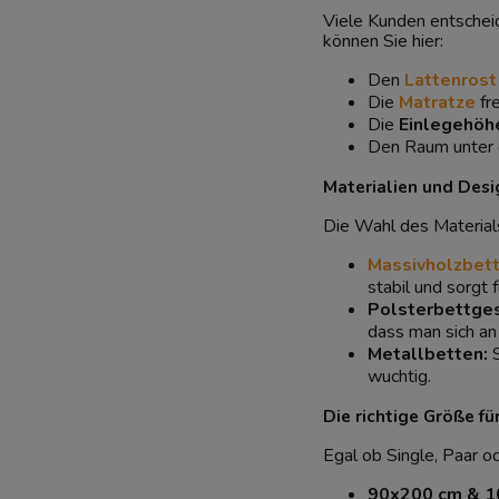
Viele Kunden entscheid
können Sie hier:
Den
Lattenrost
Die
Matratze
fr
Die
Einlegehöh
Den Raum unter d
Materialien und Desi
Die Wahl des Material
Massivholzbet
stabil und sorgt
Polsterbettges
dass man sich an
Metallbetten:
S
wuchtig.
Die richtige Größe fü
Egal ob Single, Paar o
90x200 cm & 1