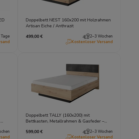
it LED
Doppelbett NEST 160x200 mit Holzrahmen
Artisan Eiche / Anthrazit
 Tage
499,00 €
2–3 Wochen
rsand
Kostenloser Versand
Doppelbett TALLY (160x200) mit
n
Bettkasten, Metallrahmen & Gasfeder –
Artisan Eiche
ochen
599,00 €
2–3 Wochen
rsand
Kostenloser Versand