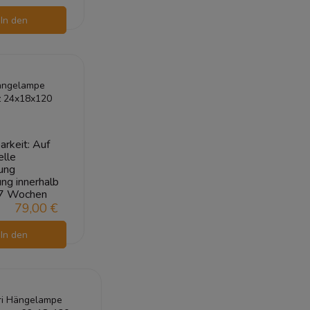
In den
arenkorb
Hängelampe
 24x18x120
arkeit:
Auf
elle
ung
ung innerhalb
7 Wochen
79,00 €
In den
arenkorb
ri Hängelampe