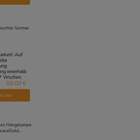
arenkorb
euchte Gormar
arkeit:
Auf
elle
ung
ung innerhalb
7 Wochen
59,00 €
In den
arenkorb
ies Hängelampe
warz/Gold
x125x25