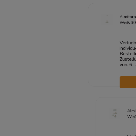
W
Almitar
Weiß 30
Verfügb
individu
Bestell
Zustell
von:
6–
W
Almi
Wei