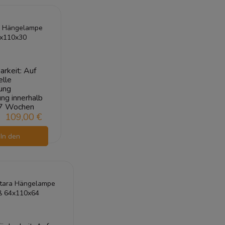
arenkorb
a Hängelampe
x110x30
arkeit:
Auf
elle
ung
ung innerhalb
7 Wochen
109,00 €
In den
arenkorb
tara Hängelampe
ß 64x110x64