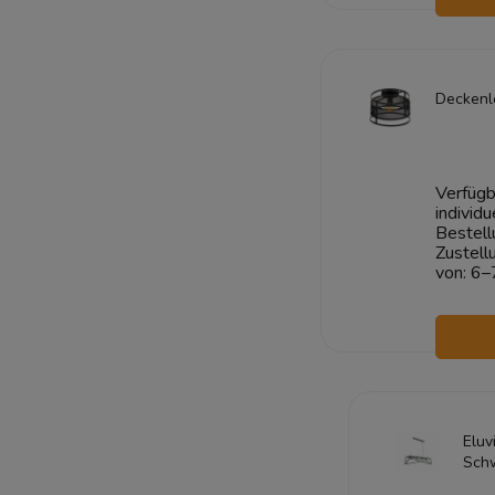
W
Deckenl
Verfügb
individu
Bestell
Zustell
von:
6–
W
Eluv
Sch
100