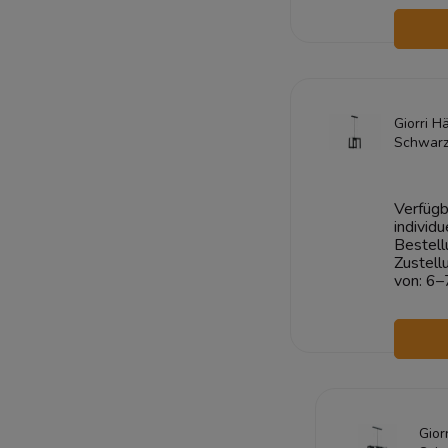
W
Giorri 
Schwarz
Verfügb
individu
Bestell
Zustell
von:
6–
W
Gior