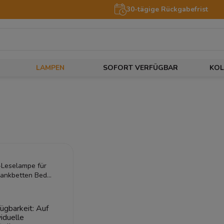
30-tägige Rückgabefrist
LAMPEN
SOFORT VERFÜGBAR
KOL
Leselampe für
ankbetten Bed
ept | USB-C
hluss
ügbarkeit:
Auf
viduelle