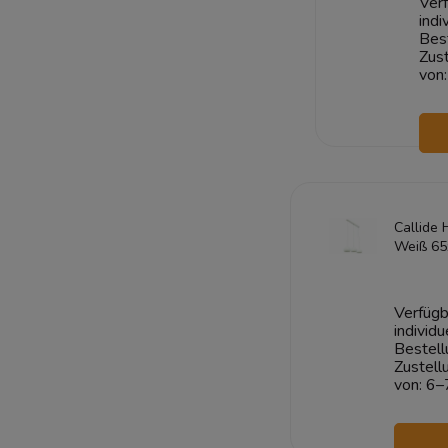
Verf
indi
Bes
Zust
von:
Callide
Weiß 65
Verfügb
individu
Bestell
Zustell
von:
6–