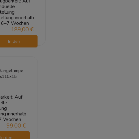
ügbarkeit:
Auf
viduelle
tellung
ellung innerhalb
6–7 Wochen
189,00 €
In den
Warenkorb
 Hängelampe
x110x15
arkeit:
Auf
elle
ung
ung innerhalb
7 Wochen
99,00 €
In den