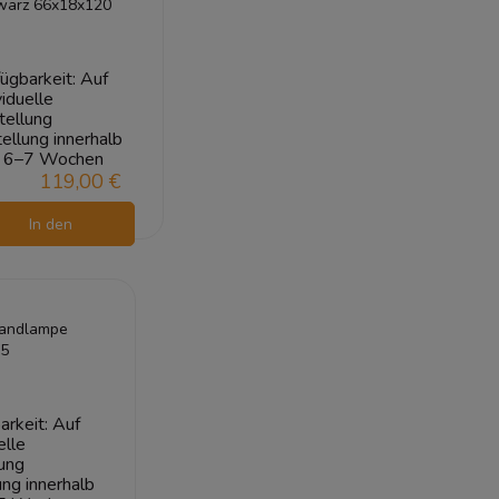
warz 66x18x120
ügbarkeit:
Auf
viduelle
tellung
ellung innerhalb
6–7 Wochen
119,00 €
In den
Warenkorb
Wandlampe
5
arkeit:
Auf
elle
ung
ung innerhalb