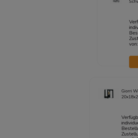
Sch
Verf
indi
Bes
Zust
von:
Giorri 
20x18x2
Verfügb
individu
Bestell
Zustell