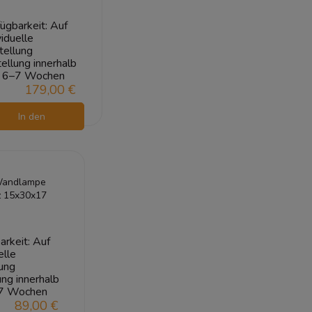
ügbarkeit:
Auf
viduelle
tellung
ellung innerhalb
6–7 Wochen
179,00 €
In den
Warenkorb
Wandlampe
 15x30x17
arkeit:
Auf
elle
ung
ung innerhalb
7 Wochen
89,00 €