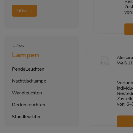
Bes
Zust
Filter →
von:
→ Back
Lampen
Almitar
Weiß 11
Pendelleuchten
Nachttischlampe
Verfügb
individu
Wandleuchten
Bestell
Zustell
von:
6–
Deckenleuchten
Standleuchten