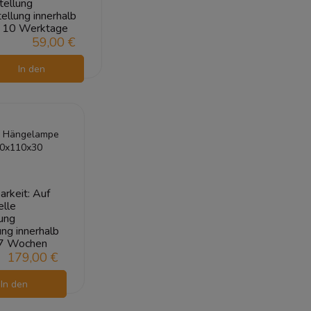
tellung
ellung innerhalb
10 Werktage
59,00 €
In den
Warenkorb
a Hängelampe
0x110x30
arkeit:
Auf
elle
ung
ung innerhalb
7 Wochen
179,00 €
In den