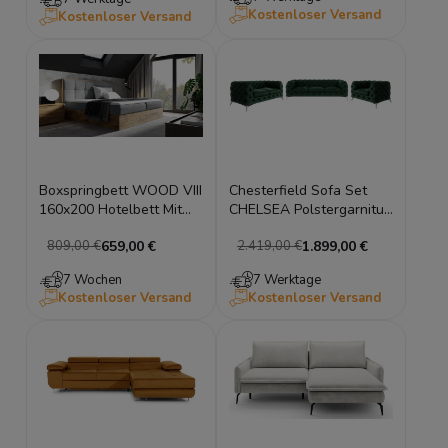
kontinentales Bett
Kostenloser Versand
Kostenloser Versand
Boxspringbett WOOD VIII
Chesterfield Sofa Set
160x200 Hotelbett Mit
CHELSEA Polstergarnitur
Zwei Bettkasten
Couchgarnitur Silberfüße
659,00 €
1.899,00 €
809,00 €
2.419,00 €
Kontinentales Bett Eiche
7 Wochen
7 Werktage
Kostenloser Versand
Kostenloser Versand