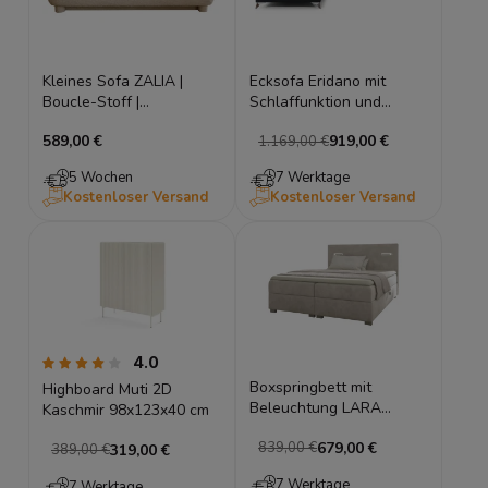
Kleines Sofa ZALIA |
Ecksofa Eridano mit
Boucle-Stoff |
Schlaffunktion und
Schlaffunktion &
Bettkasten
589,00 €
919,00 €
1.169,00 €
Stauraum | Sahne Boucle
- Quelle 02
5 Wochen
7 Werktage
Kostenloser Versand
Kostenloser Versand
4.0
Boxspringbett mit
Highboard Muti 2D
Beleuchtung LARA
Kaschmir 98x123x40 cm
180x200 (Bonell-
679,00 €
839,00 €
Matratze und Topper), mit
319,00 €
389,00 €
zwei Bettkästen,
7 Werktage
7 Werktage