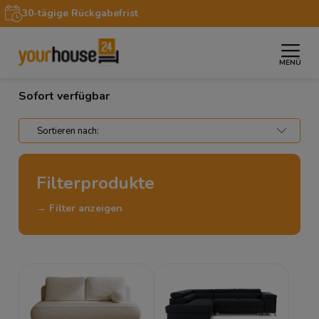
30-tägige Rückgabefrist
MENÜ
»
Startseite
Sofort verfügbar
Sofort verfügbar
Filterprodukte
→ Filter anzeigen