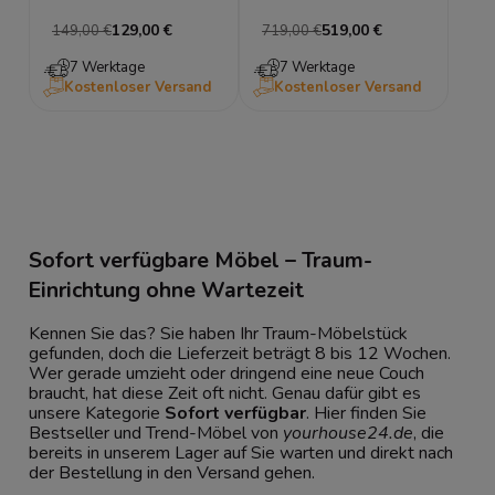
Schwarz & Eiche – LED-
Bettgestell Lattenrost mit
129,00 €
519,00 €
149,00 €
719,00 €
Fach
Bettkasten
7 Werktage
7 Werktage
Kostenloser Versand
Kostenloser Versand
Sofort verfügbare Möbel – Traum-
Einrichtung ohne Wartezeit
Kennen Sie das? Sie haben Ihr Traum-Möbelstück
gefunden, doch die Lieferzeit beträgt 8 bis 12 Wochen.
Wer gerade umzieht oder dringend eine neue Couch
braucht, hat diese Zeit oft nicht. Genau dafür gibt es
unsere Kategorie
Sofort verfügbar
. Hier finden Sie
Bestseller und Trend-Möbel von
yourhouse24.de
, die
bereits in unserem Lager auf Sie warten und direkt nach
der Bestellung in den Versand gehen.