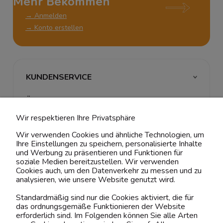
Mehr Bekommen
→ Anmelden
→ Konto erstellen
KUNDENSERVICE
ÜBER UNS & RECHTLICHES
Wir respektieren Ihre Privatsphäre
MEIN ACCOUNT
Wir verwenden Cookies und ähnliche Technologien, um
Ihre Einstellungen zu speichern, personalisierte Inhalte
BELIEBTE KATEGORIEN
und Werbung zu präsentieren und Funktionen für
soziale Medien bereitzustellen. Wir verwenden
Cookies auch, um den Datenverkehr zu messen und zu
analysieren, wie unsere Website genutzt wird.
Kontaktiere uns!
Standardmäßig sind nur die Cookies aktiviert, die für
das ordnungsgemäße Funktionieren der Website
0151 12200811
erforderlich sind. Im Folgenden können Sie alle Arten