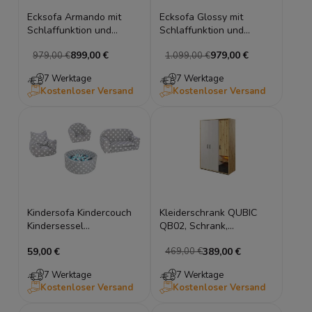
Ecksofa Armando mit
Ecksofa Glossy mit
Schlaffunktion und
Schlaffunktion und
Bettkasten &
Bettkasten Sofort
899,00 €
979,00 €
979,00 €
1.099,00 €
Relaxfunktion Sofort
verfügbar
verfügbar
7 Werktage
7 Werktage
Kostenloser Versand
Kostenloser Versand
Kindersofa Kindercouch
Kleiderschrank QUBIC
Kindersessel
QB02, Schrank,
Kinderbecken
Drehtürenschrank, 3
59,00 €
389,00 €
469,00 €
Kindermöbel Sterne
Türiger mit Beleuchtung
7 Werktage
7 Werktage
Kostenloser Versand
Kostenloser Versand