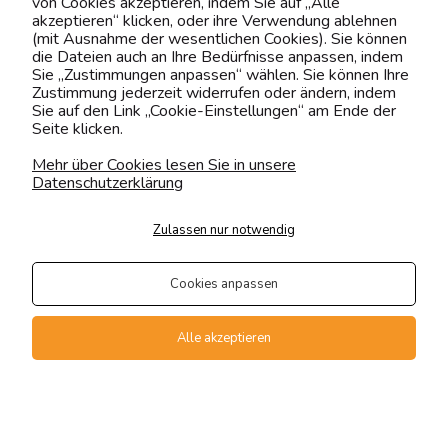
von Cookies akzeptieren, indem Sie auf „Alle
shop@yourhouse24.eu
akzeptieren“ klicken, oder ihre Verwendung ablehnen
(mit Ausnahme der wesentlichen Cookies). Sie können
Mo. - Fr. 07:00-15:00
die Dateien auch an Ihre Bedürfnisse anpassen, indem
Sie „Zustimmungen anpassen“ wählen. Sie können Ihre
Zustimmung jederzeit widerrufen oder ändern, indem
Sie auf den Link „Cookie-Einstellungen“ am Ende der
Seite klicken.
4.6
Basierend auf
373
Bewertungen
von jeher
Mehr über Cookies lesen Sie in unsere
Datenschutzerklärung
Folge uns
Zulassen nur notwendig
Transportarten
Der Versand erfolgt per
Cookies anpassen
private Spedition
Geprüfte Präsenz
Alle akzeptieren
Zahlungsmethoden
Vollversion der Webseite
Kontakt
Suche
Konto
Warenkorb
Sklep internetowy Shoper Premium