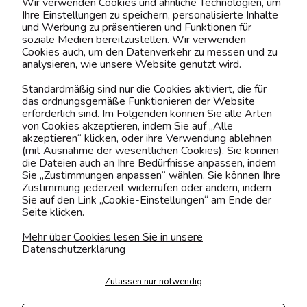
Wir verwenden Cookies und ähnliche Technologien, um
Ihre Einstellungen zu speichern, personalisierte Inhalte
BELIEBTE KATEGORIEN
und Werbung zu präsentieren und Funktionen für
soziale Medien bereitzustellen. Wir verwenden
Cookies auch, um den Datenverkehr zu messen und zu
analysieren, wie unsere Website genutzt wird.
Kontaktiere uns!
Standardmäßig sind nur die Cookies aktiviert, die für
das ordnungsgemäße Funktionieren der Website
0151 12200811
erforderlich sind. Im Folgenden können Sie alle Arten
von Cookies akzeptieren, indem Sie auf „Alle
shop@yourhouse24.eu
akzeptieren“ klicken, oder ihre Verwendung ablehnen
(mit Ausnahme der wesentlichen Cookies). Sie können
Mo. - Fr. 07:00-15:00
die Dateien auch an Ihre Bedürfnisse anpassen, indem
Sie „Zustimmungen anpassen“ wählen. Sie können Ihre
Zustimmung jederzeit widerrufen oder ändern, indem
Sie auf den Link „Cookie-Einstellungen“ am Ende der
Seite klicken.
4.6
Basierend auf
373
Bewertungen
von jeher
Mehr über Cookies lesen Sie in unsere
Datenschutzerklärung
Folge uns
Zulassen nur notwendig
Transportarten