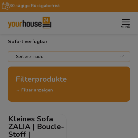
30-tägige Rückgabefrist
MENÜ
»
Startseite
Sofort verfügbar
Sofort verfügbar
Filterprodukte
→ Filter anzeigen
Kleines Sofa
ZALIA | Boucle-
Stoff |