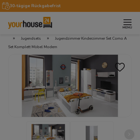
30-tägige Rückgabefrist
MENÜ
»
»
Startseite
Wohnbereiche
Jugend- & Kinderzimmer
»
»
Jugendsets
Jugendzimmer Kinderzimmer Set Como A
Set Komplett Möbel Modern