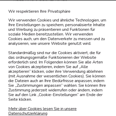
ÜBER UNS & RECHTLICHES
Wir respektieren Ihre Privatsphäre
MEIN ACCOUNT
Wir verwenden Cookies und ähnliche Technologien, um
Ihre Einstellungen zu speichern, personalisierte Inhalte
BELIEBTE KATEGORIEN
und Werbung zu präsentieren und Funktionen für
soziale Medien bereitzustellen. Wir verwenden
Cookies auch, um den Datenverkehr zu messen und zu
analysieren, wie unsere Website genutzt wird.
Kontaktiere uns!
Standardmäßig sind nur die Cookies aktiviert, die für
das ordnungsgemäße Funktionieren der Website
0151 12200811
erforderlich sind. Im Folgenden können Sie alle Arten
von Cookies akzeptieren, indem Sie auf „Alle
shop@yourhouse24.eu
akzeptieren“ klicken, oder ihre Verwendung ablehnen
(mit Ausnahme der wesentlichen Cookies). Sie können
Mo. - Fr. 07:00-15:00
die Dateien auch an Ihre Bedürfnisse anpassen, indem
Sie „Zustimmungen anpassen“ wählen. Sie können Ihre
Zustimmung jederzeit widerrufen oder ändern, indem
Sie auf den Link „Cookie-Einstellungen“ am Ende der
Seite klicken.
4.6
Basierend auf
375
Bewertungen
von jeher
Mehr über Cookies lesen Sie in unsere
Datenschutzerklärung