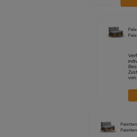
W
Pale
Pale
CORD
2+1
Verf
indi
Bes
Zust
von:
Paletten
Palette
CORD 12