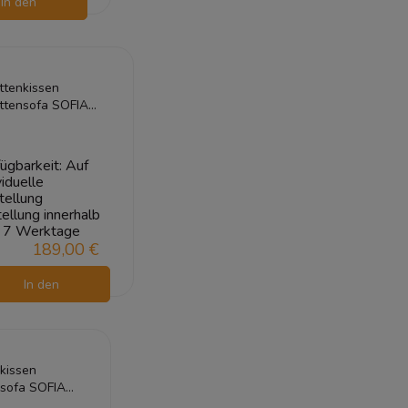
In den
arenkorb
ttenkissen
ttensofa SOFIA
 120x80 Silber
ügbarkeit:
Auf
viduelle
tellung
ellung innerhalb
7 Werktage
189,00 €
In den
Warenkorb
kissen
nsofa SOFIA
0x80 Silber