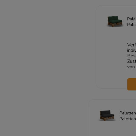
W
Pale
Pale
COR
Dun
Verf
indi
Bes
Zust
von:
Paletten
Palette
CORD 1
1+1