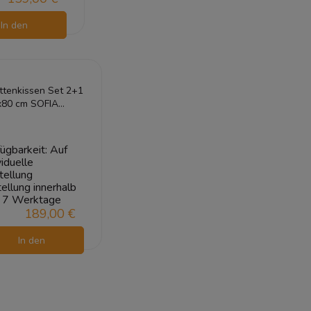
In den
arenkorb
ttenkissen Set 2+1
x80 cm SOFIA
D Creme
ttenpolster
chbar
ügbarkeit:
Auf
viduelle
tellung
ellung innerhalb
7 Werktage
189,00 €
In den
Warenkorb