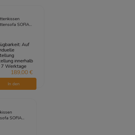
arenkorb
ttenkissen
ttensofa SOFIA
D 120x80
kelgrün 2+1
ügbarkeit:
Auf
viduelle
tellung
ellung innerhalb
7 Werktage
189,00 €
In den
Warenkorb
kissen
nsofa SOFIA
20x80 Schwarz