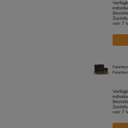
Verfügb
individu
Bestell
Zustell
von:
7 
W
Paletten
Palette
CORD 1
2+1
Verfügb
individu
Bestell
Zustell
von:
7 