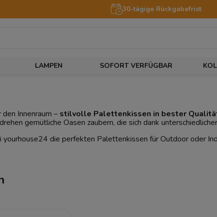
30-tägige Rückgabefrist
LAMPEN
SOFORT VERFÜGBAR
KOL
r den Innenraum –
stilvolle Palettenkissen in bester Qualitä
drehen gemütliche Oasen zaubern, die sich dank unterschiedliche
ei yourhouse24 die perfekten Palettenkissen für Outdoor oder I
n