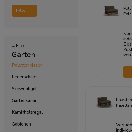
Pale
Filter →
Pale
COR
1+1
Verf
indi
Bes
→ Back
Zust
Garten
von:
Palettenkissen
Feuerschale
Schwenkgrill
Paletten
Gartenkamin
Palette
CORD 12
Kaminholzregal
2+1
Gabionen
Verfügb
individu