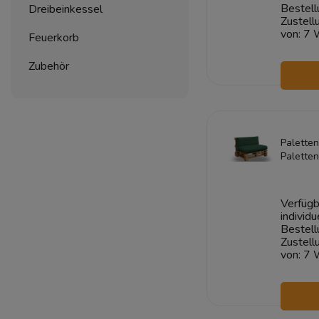
Bestell
Dreibeinkessel
Zustell
von:
7 
Feuerkorb
Zubehör
W
Paletten
Palette
CORD 1
Dunkelg
Verfügb
individu
Bestell
Zustell
von:
7 