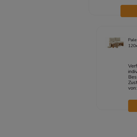
W
Pale
120
COR
Pale
was
Verf
indi
Bes
Zust
von: