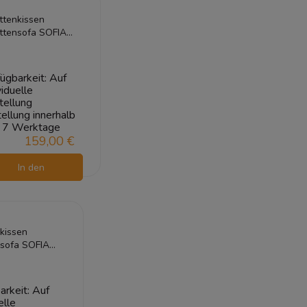
ttenkissen
ttensofa SOFIA
D 120x80 Braun
ügbarkeit:
Auf
viduelle
tellung
ellung innerhalb
7 Werktage
159,00 €
In den
Warenkorb
kissen
nsofa SOFIA
0x80 Braun
arkeit:
Auf
elle