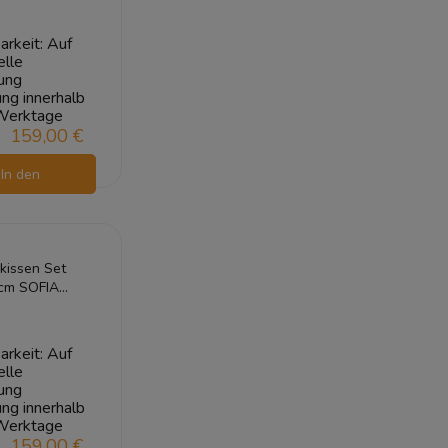
arkeit:
Auf
elle
ung
ung innerhalb
Werktage
159,00 €
In den
arenkorb
kissen Set
cm SOFIA
reme 1+1
polster
ar
arkeit:
Auf
elle
ung
ung innerhalb
Werktage
159,00 €