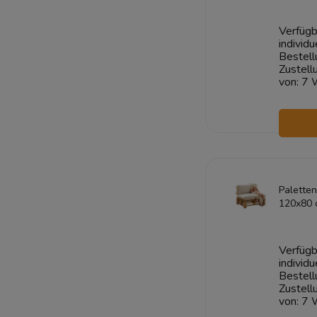
1+1
Verfügb
individu
Bestell
Zustell
von:
7 
W
Paletten
120x80 
CORD C
Paletten
waschb
Verfügb
individu
Bestell
Zustell
von:
7 