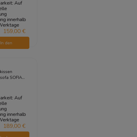
arkeit:
Auf
elle
ung
ung innerhalb
Werktage
159,00 €
In den
arenkorb
kissen
nsofa SOFIA
20x80 Schwarz
arkeit:
Auf
elle
ung
ung innerhalb
Werktage
189,00 €