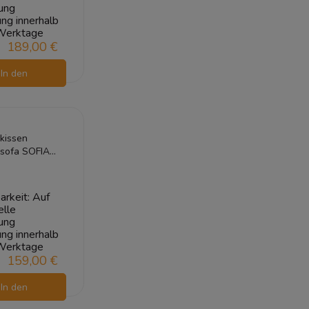
ung
ung innerhalb
Werktage
189,00 €
In den
arenkorb
kissen
nsofa SOFIA
20x80
rün 1+1
arkeit:
Auf
elle
ung
ung innerhalb
Werktage
159,00 €
In den