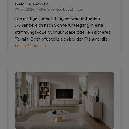
TEN PASST?
30-07-2026
| Autor: Vom YourHouse24-Team
Die richtige Beleuchtung verwandelt jeden
Außenbereich nach Sonnenuntergang in eine
stimmungsvolle Wohlfühloase oder ein sicheres
Terrain. Doch oft stellt sich bei der Planung die
entscheidende Frage:
Außenbeleuchtung
Lesen Sie mehr »
kaltweiß oder warmweiß
? Wir erklären die
Unterschiede der Lichtfarben, zeigen, ob
Gartenbeleuchtung warmweiß oder
kaltweiß
besser zu Ihrem Zuhause passt, und
verraten, wo Sie
warmweiß oder kaltweiß im
Garten
am effektivsten einsetzen.