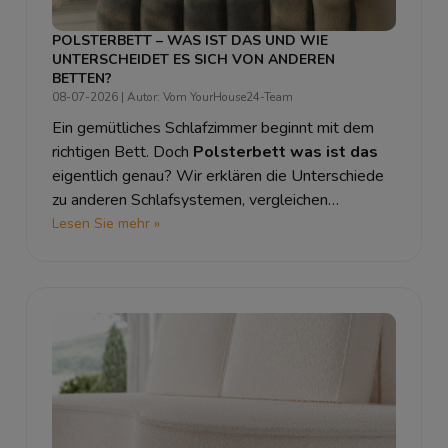
POLSTERBETT – WAS IST DAS UND WIE
UNTERSCHEIDET ES SICH VON ANDEREN
BETTEN?
08-07-2026
| Autor: Vom YourHouse24-Team
Ein gemütliches Schlafzimmer beginnt mit dem
richtigen Bett. Doch
Polsterbett was ist das
eigentlich genau? Wir erklären die Unterschiede
zu anderen Schlafsystemen, vergleichen
Polsterbett oder Holzbett
und zeigen Ihnen,
Lesen Sie mehr »
woran Sie
gute Polsterbetten
für traumhafte
Nächte erkennen.