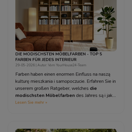
DIE MODISCHSTEN MÖBELFARBEN - TOP 5
FARBEN FÜR JEDES INTERIEUR
29-05-2026
| Autor: Vom YourHouse24-Team
Farben haben einen enormen Einfluss na naszą
kulturę mieszkania i samopoczucie. Erfahren Sie in
unserem großen Ratgeber, welches
die
modischsten Möbelfarben
des Jahres są i jak
dzięki odpowiedniej palecie kolorystycznej
Lesen Sie mehr »
odmienić
jedes Interieur
.