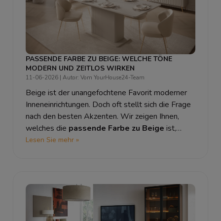
PASSENDE FARBE ZU BEIGE: WELCHE TÖNE
MODERN UND ZEITLOS WIRKEN
11-06-2026
| Autor: Vom YourHouse24-Team
Beige ist der unangefochtene Favorit moderner
Inneneinrichtungen. Doch oft stellt sich die Frage
nach den besten Akzenten. Wir zeigen Ihnen,
welches die
passende Farbe zu Beige
ist,
welche Farbe passt zu beige Sofa
Lesen Sie mehr »
Einrichtungen und wie Sie Ihren Wohnraum stilvoll
aufwerten.