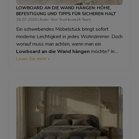
LOWBOARD AN DIE WAND HÄNGEN: HÖHE,
BEFESTIGUNG UND TIPPS FÜR SICHEREN HALT
16-07-2026
| Autor: Vom YourHouse24-Team
Ein schwebendes Möbelstück bringt sofort
moderne Leichtigkeit in jedes Wohnzimmer. Doch
worauf muss man achten, wenn man ein
Lowboard an die Wand hängen
möchte? In
diesem Ratgeber klären wir,
wie hoch
Lesen Sie mehr »
lowboard aufhängen
wirklich ergonomisch ist
und geben Ihnen die besten Tipps, wie Sie Ihr
neues
TV Lowboard aufhängen
– für einen
absolut sicheren Halt.