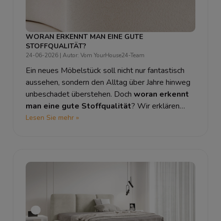
WORAN ERKENNT MAN EINE GUTE
STOFFQUALITÄT?
24-06-2026
| Autor: Vom YourHouse24-Team
Ein neues Möbelstück soll nicht nur fantastisch
aussehen, sondern den Alltag über Jahre hinweg
unbeschadet überstehen. Doch
woran erkennt
man eine gute Stoffqualität
? Wir erklären
Ihnen die wichtigsten Fachbegriffe wie
Lesen Sie mehr »
Martindale, Pilling und Lichtechtheit, damit Sie
beim Möbelkauf immer die richtige Wahl treffen.