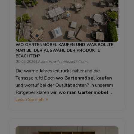
WO GARTENMÖBEL KAUFEN UND WAS SOLLTE
MAN BEI DER AUSWAHL DER PRODUKTE
BEACHTEN?
03-06-2026
| Autor: Vom YourHouse24-Team
Die warme Jahreszeit rückt näher und die
Terrasse ruft! Doch
wo Gartenmöbel kaufen
und worauf bei der Qualität achten? In unserem
Ratgeber klären wir,
wo man Gartenmöbel
kaufen kann
, welches Material am längsten hält
Lesen Sie mehr »
und
Gartenmöbel wann kaufen
am meisten
Sinn macht, um echte Schnäppchen zu finden.