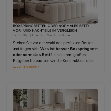
BOXSPRINGBETTEN ODER NORMALES BETT:
VOR- UND NACHTEILE IM VERGLEICH
12-06-2026
| Autor: Vom YourHouse24-Team
Stehen Sie vor der Wahl des perfekten Bettes
und fragen sich:
Was ist besser Boxspringbett
oder normales Bett
? In unserem großen
Ratgeber beleuchten wir die Konstruktion, den
Komfort und vergleichen die Vor- und Nachteile
Lesen Sie mehr »
beider Systeme, damit Sie die richtige
Entscheidung für Ihren Schlaf treffen.