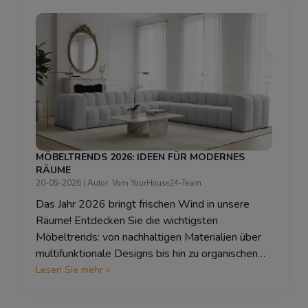
MÖBELTRENDS 2026: IDEEN FÜR MODERNES
RÄUME
20-05-2026
| Autor: Vom YourHouse24-Team
Das Jahr 2026 bringt frischen Wind in unsere
Räume! Entdecken Sie die wichtigsten
Möbeltrends: von nachhaltigen Materialien über
multifunktionale Designs bis hin zu organischen
Formen und mutigen Farben. Lassen Sie sich für
Lesen Sie mehr »
Ihr modernes Zuhause inspirieren.