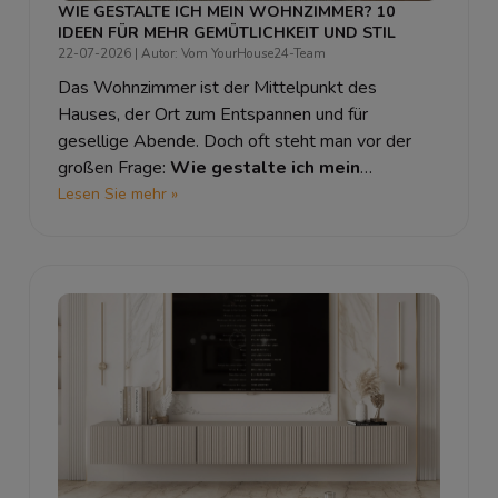
WIE GESTALTE ICH MEIN WOHNZIMMER? 10
IDEEN FÜR MEHR GEMÜTLICHKEIT UND STIL
22-07-2026
| Autor: Vom YourHouse24-Team
Das Wohnzimmer ist der Mittelpunkt des
Hauses, der Ort zum Entspannen und für
gesellige Abende. Doch oft steht man vor der
großen Frage:
Wie gestalte ich mein
Wohnzimmer
, damit es modern und gleichzeitig
Lesen Sie mehr »
richtig gemütlich wirkt? Wir zeigen Ihnen
die
schönsten Wohnzimmer Ideen
und verraten in
10 einfachen Schritten,
wie kann ich mein
Wohnzimmer gestalten
, um eine stilvolle
Wohlfühloase zu kreieren.