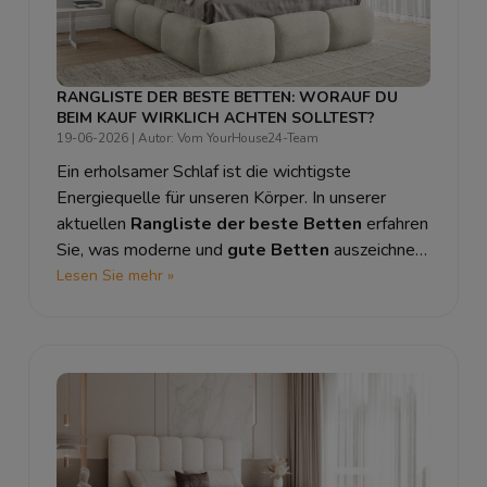
RANGLISTE DER BESTE BETTEN: WORAUF DU
BEIM KAUF WIRKLICH ACHTEN SOLLTEST?
19-06-2026
| Autor: Vom YourHouse24-Team
Ein erholsamer Schlaf ist die wichtigste
Energiequelle für unseren Körper. In unserer
aktuellen
Rangliste der beste Betten
erfahren
Sie, was moderne und
gute Betten
auszeichnet i
worauf Sie beim Kauf wirklich achten sollten, um
Lesen Sie mehr »
die besten Betten
für Ihre Bedürfnisse zu
finden.