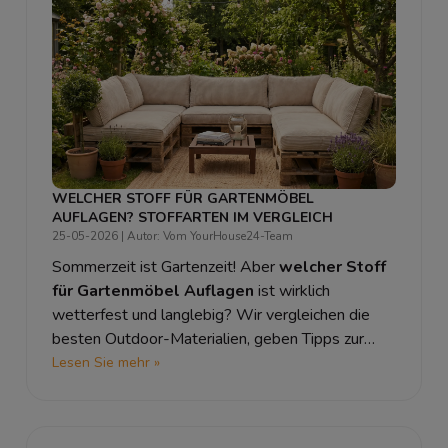
WELCHER STOFF FÜR GARTENMÖBEL
AUFLAGEN? STOFFARTEN IM VERGLEICH
25-05-2026
| Autor: Vom YourHouse24-Team
Sommerzeit ist Gartenzeit! Aber
welcher Stoff
für Gartenmöbel Auflagen
ist wirklich
wetterfest und langlebig? Wir vergleichen die
besten Outdoor-Materialien, geben Tipps zur
Pflege und verraten, worauf Sie bei einer
Lesen Sie mehr »
Abdeckung achten sollten.