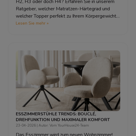
H2, H3 oder doch H4? Erfahren Sie in unserem
Ratgeber, welcher Matratzen-Härtegrad und
welcher Topper perfekt zu Ihrem Körpergewicht
und Ihren Schlafgewohnheiten passen.
Lesen Sie mehr »
ESSZIMMERSTÜHLE TRENDS: BOUCLÉ,
DREHFUNKTION UND MAXIMALER KOMFORT
23-04-2026
| Autor: Vom YourHouse24-Team
Das Esszimmer wird zum neuen Wohnzimmer!