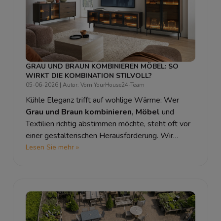
GRAU UND BRAUN KOMBINIEREN MÖBEL: SO
WIRKT DIE KOMBINATION STILVOLL?
05-06-2026
| Autor: Vom YourHouse24-Team
Kühle Eleganz trifft auf wohlige Wärme: Wer
Grau und Braun kombinieren, Möbel
und
Textilien richtig abstimmen möchte, steht oft vor
einer gestalterischen Herausforderung. Wir
zeigen Ihnen die besten Tipps und
Wohnzimmer
Lesen Sie mehr »
Ideen: Braun und Grau kombinieren
Wohnzimmer
-Konzepte für ein stilvolles
Zuhause.