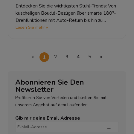
Entdecken Sie die wichtigsten Stuhl-Trends: Von
kuscheligen Bouclé-Bezügen über smarte 180°-
Drehfunktionen mit Auto-Return bis hin zu
komfortablen Armlehnenstühlen.
Lesen Sie mehr »
«
1
2
3
4
5
»
Abonnieren Sie Den
Newsletter
Profitieren Sie von Vorteilen und bleiben Sie mit
unserem Angebot auf dem Laufenden!
Gib mir deine Email Adresse