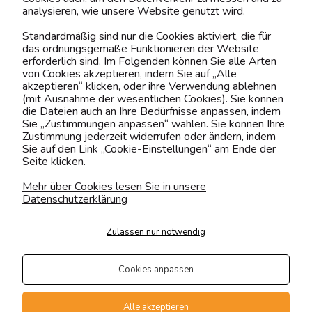
analysieren, wie unsere Website genutzt wird.
Kontaktiere uns!
Standardmäßig sind nur die Cookies aktiviert, die für
das ordnungsgemäße Funktionieren der Website
0151 12200811
erforderlich sind. Im Folgenden können Sie alle Arten
von Cookies akzeptieren, indem Sie auf „Alle
shop@yourhouse24.eu
akzeptieren“ klicken, oder ihre Verwendung ablehnen
(mit Ausnahme der wesentlichen Cookies). Sie können
Mo. - Fr. 07:00-15:00
die Dateien auch an Ihre Bedürfnisse anpassen, indem
Sie „Zustimmungen anpassen“ wählen. Sie können Ihre
Zustimmung jederzeit widerrufen oder ändern, indem
Sie auf den Link „Cookie-Einstellungen“ am Ende der
Seite klicken.
4.6
Basierend auf
376
Bewertungen
von jeher
Mehr über Cookies lesen Sie in unsere
Datenschutzerklärung
Folge uns
Zulassen nur notwendig
Transportarten
Der Versand erfolgt per
Cookies anpassen
private Spedition
Geprüfte Präsenz
Alle akzeptieren