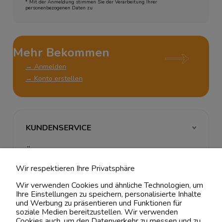
* Mit der Anmeldung stimmen Sie der Verarbeitung Ihrer
personenbezogenen Daten zu
Mehr Bekommen
→ Anmelden
→ Konto erstellen
KUNDENSERVICE
ÜBER UNS & RECHTLICHES
Wir respektieren Ihre Privatsphäre
MEIN ACCOUNT
Wir verwenden Cookies und ähnliche Technologien, um
Ihre Einstellungen zu speichern, personalisierte Inhalte
BELIEBTE KATEGORIEN
und Werbung zu präsentieren und Funktionen für
soziale Medien bereitzustellen. Wir verwenden
Cookies auch, um den Datenverkehr zu messen und zu