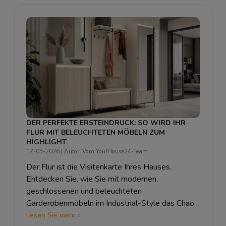
DER PERFEKTE ERSTEINDRUCK: SO WIRD IHR
FLUR MIT BELEUCHTETEN MÖBELN ZUM
HIGHLIGHT
17-05-2026
| Autor: Vom YourHouse24-Team
Der Flur ist die Visitenkarte Ihres Hauses.
Entdecken Sie, wie Sie mit modernen,
geschlossenen und beleuchteten
Garderobenmöbeln im Industrial-Style das Chaos
besiegen und einen perfekten Empfang kreieren.
Lesen Sie mehr »