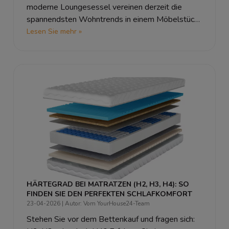
moderne Loungesessel vereinen derzeit die
spannendsten Wohntrends in einem Möbelstück.
In unserem Ratgeber erfahren Sie, warum der
Lesen Sie mehr »
Teddy-Stoff so beliebt ist, was "Low-Seating"
eigentlich bedeutet und wie Sie mit einem
Drehsessel wie unserem Modell ORIA die
perfekte Ruheoase in Ihrem Wohnzimmer
erschaffen.
HÄRTEGRAD BEI MATRATZEN (H2, H3, H4): SO
FINDEN SIE DEN PERFEKTEN SCHLAFKOMFORT
23-04-2026
| Autor: Vom YourHouse24-Team
Stehen Sie vor dem Bettenkauf und fragen sich: