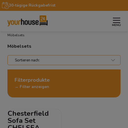
30-tägige Rückgabefrist
MENÜ
»
»
»
Startseite
Wohnbereiche
Wohnzimmer
Möbelsets
Möbelsets
Filterprodukte
→ Filter anzeigen
Chesterfield
Sofa Set
CHELSEA