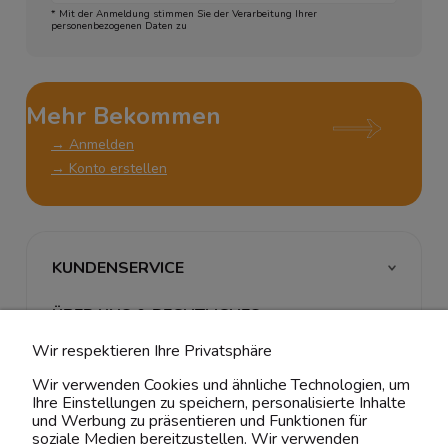
* Mit der Anmeldung stimmen Sie der Verarbeitung Ihrer
personenbezogenen Daten zu
Mehr Bekommen
→ Anmelden
→ Konto erstellen
KUNDENSERVICE
ÜBER UNS & RECHTLICHES
Wir respektieren Ihre Privatsphäre
MEIN ACCOUNT
Wir verwenden Cookies und ähnliche Technologien, um
Ihre Einstellungen zu speichern, personalisierte Inhalte
BELIEBTE KATEGORIEN
und Werbung zu präsentieren und Funktionen für
soziale Medien bereitzustellen. Wir verwenden