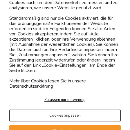
Cookies auch, um den Datenverkehr zu messen und zu
analysieren, wie unsere Website genutzt wird.
Kontaktiere uns!
Standardmäßig sind nur die Cookies aktiviert, die für
das ordnungsgemäße Funktionieren der Website
0151 12200811
erforderlich sind. Im Folgenden können Sie alle Arten
von Cookies akzeptieren, indem Sie auf „Alle
shop@yourhouse24.eu
akzeptieren“ klicken, oder ihre Verwendung ablehnen
(mit Ausnahme der wesentlichen Cookies). Sie können
Mo. - Fr. 07:00-15:00
die Dateien auch an Ihre Bedürfnisse anpassen, indem
Sie „Zustimmungen anpassen“ wählen. Sie können Ihre
Zustimmung jederzeit widerrufen oder ändern, indem
Sie auf den Link „Cookie-Einstellungen“ am Ende der
Seite klicken.
4.6
Basierend auf
373
Bewertungen
von jeher
Mehr über Cookies lesen Sie in unsere
Datenschutzerklärung
Folge uns
Zulassen nur notwendig
Transportarten
Der Versand erfolgt per
Cookies anpassen
private Spedition
Geprüfte Präsenz