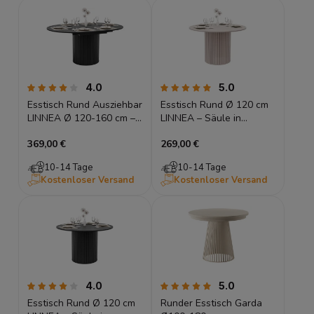
4.0
5.0
Esstisch Rund Ausziehbar
Esstisch Rund Ø 120 cm
LINNEA Ø 120-160 cm –
LINNEA – Säule in
Säule in Lamellen-Optik
Lamellen-Optik –
369,00 €
269,00 €
– Schwarz Matt
Kaschmir / Beige
10-14 Tage
10-14 Tage
Kostenloser Versand
Kostenloser Versand
4.0
5.0
Esstisch Rund Ø 120 cm
Runder Esstisch Garda