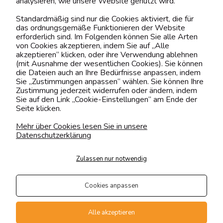
analysieren, wie unsere Website genutzt wird.
Kontaktiere uns!
Standardmäßig sind nur die Cookies aktiviert, die für
das ordnungsgemäße Funktionieren der Website
0151 12200811
erforderlich sind. Im Folgenden können Sie alle Arten
von Cookies akzeptieren, indem Sie auf „Alle
shop@yourhouse24.eu
akzeptieren“ klicken, oder ihre Verwendung ablehnen
(mit Ausnahme der wesentlichen Cookies). Sie können
Mo. - Fr. 07:00-15:00
die Dateien auch an Ihre Bedürfnisse anpassen, indem
Sie „Zustimmungen anpassen“ wählen. Sie können Ihre
Zustimmung jederzeit widerrufen oder ändern, indem
Sie auf den Link „Cookie-Einstellungen“ am Ende der
Seite klicken.
4.6
Basierend auf
375
Bewertungen
von jeher
Mehr über Cookies lesen Sie in unsere
Datenschutzerklärung
Folge uns
Zulassen nur notwendig
Transportarten
Der Versand erfolgt per
Cookies anpassen
private Spedition
Geprüfte Präsenz
Alle akzeptieren
Zahlungsmethoden