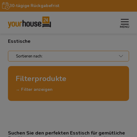
30-tägige Rückgabefrist
MENÜ
»
»
Startseite
Möbel
Esstische
Esstische
Filterprodukte
→ Filter anzeigen
Suchen Sie den perfekten Esstisch für gemütliche