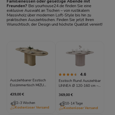
Familienessen oder gesellige Abende mit
Freunden?
Bei yourhouse24.de finden Sie eine
exklusive Auswahl an Tischen – von rustikalem
Massivholz über modernen Loft-Style bis hin zu
praktischen Ausziehtischen. Finden Sie jetzt Ihren
Wunschtisch, der Design und höchste Qualität vereint!
4.6
Ausziehbarer Esstisch
Esstisch Rund Ausziehbar
Esszimmertisch MIZU
LINNEA Ø 120-160 cm –
180-220 cm Cremona
Säule in Lamellen-Optik
439,00 €
Eiche, Lamellen
369,00 €
– Kaschmir / Beige
2–3 Wochen
10-14 Tage
Kostenloser Versand
Kostenloser Versand