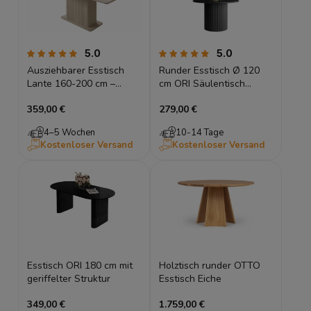
5.0
5.0
Ausziehbarer Esstisch
Runder Esstisch Ø 120
Lante 160-200 cm –
cm ORI Säulentisch
Beige / Kaschmir –
Rillenoptik MDF Matt
359,00 €
279,00 €
Geriffelter Säulenfuß
4–5 Wochen
10-14 Tage
Kostenloser Versand
Kostenloser Versand
Esstisch ORI 180 cm mit
Holztisch runder OTTO
geriffelter Struktur
Esstisch Eiche
349,00 €
1.759,00 €