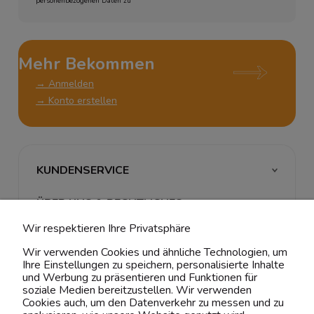
personenbezogenen Daten zu
Mehr Bekommen
→ Anmelden
→ Konto erstellen
KUNDENSERVICE
ÜBER UNS & RECHTLICHES
Wir respektieren Ihre Privatsphäre
MEIN ACCOUNT
Wir verwenden Cookies und ähnliche Technologien, um
Ihre Einstellungen zu speichern, personalisierte Inhalte
BELIEBTE KATEGORIEN
und Werbung zu präsentieren und Funktionen für
soziale Medien bereitzustellen. Wir verwenden
Cookies auch, um den Datenverkehr zu messen und zu