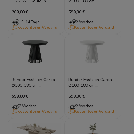
LINNEA – Säule in
Ø100-180 cm,
Lamellen-Optik –
ausziehbar, Metallgestell
269,00 €
599,00 €
Schwarz Matt
(Kaschmir), Lamellen-
Optik
10-14 Tage
2 Wochen
Kostenloser Versand
Kostenloser Versand
Runder Esstisch Garda
Runder Esstisch Garda
Ø100-180 cm,
Ø100-180 cm,
ausziehbar, Metallgestell
ausziehbar, Metallgestell
599,00 €
599,00 €
(Schwarz), Lamellen-
(Weiß), Lamellen-Optik
Optik
2 Wochen
2 Wochen
Kostenloser Versand
Kostenloser Versand