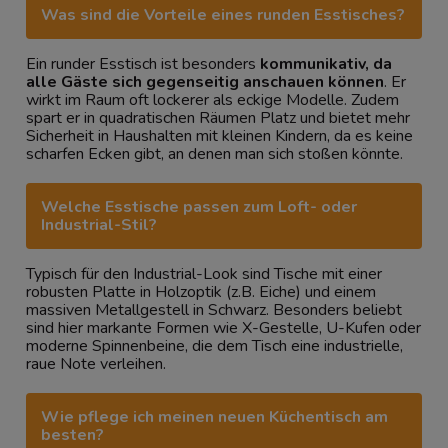
Was sind die Vorteile eines runden Esstisches?
Ein runder Esstisch ist besonders
kommunikativ, da
alle Gäste sich gegenseitig anschauen können
. Er
wirkt im Raum oft lockerer als eckige Modelle. Zudem
spart er in quadratischen Räumen Platz und bietet mehr
Sicherheit in Haushalten mit kleinen Kindern, da es keine
scharfen Ecken gibt, an denen man sich stoßen könnte.
Welche Esstische passen zum Loft- oder
Industrial-Stil?
Typisch für den Industrial-Look sind Tische mit einer
robusten Platte in Holzoptik (z.B. Eiche) und einem
massiven Metallgestell in Schwarz. Besonders beliebt
sind hier markante Formen wie X-Gestelle, U-Kufen oder
moderne Spinnenbeine, die dem Tisch eine industrielle,
raue Note verleihen.
Wie pflege ich meinen neuen Küchentisch am
besten?