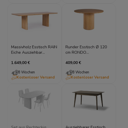
Massivholz Esstisch RAIN
Runder Esstisch Ø 120
Eiche Ausziehbar
cm RONDO
Rillenoptik Quarzsinter
Echtholzfurnier Eiche
1.649,00 €
409,00 €
Holztisch
Nussbaum Lamellenoptik
8 Wochen
8 Wochen
Kostenloser Versand
Kostenloser Versand
Set aus Rechteckig
Ausziehbarer Esstisch