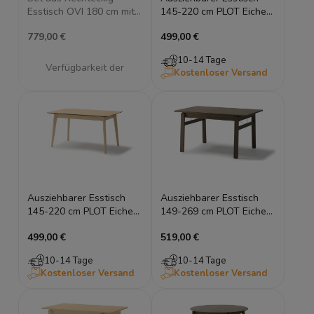
Esstisch OVI 180 cm mit
145-220 cm PLOT Eiche
geriffelter Struktur und
Dunkel Holztisch
779,00 €
499,00 €
Stühlen
Esszimmertisch
10-14 Tage
Verfügbarkeit der
Kostenloser Versand
Artikel melden
Ausziehbarer Esstisch
Ausziehbarer Esstisch
145-220 cm PLOT Eiche
149-269 cm PLOT Eiche
Hell Holztisch
Dunkel Holztisch
499,00 €
519,00 €
Esszimmertisch
Esszimmertisch
10-14 Tage
10-14 Tage
Kostenloser Versand
Kostenloser Versand