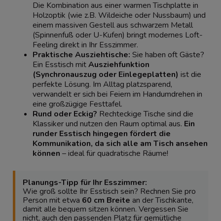
Die Kombination aus einer warmen Tischplatte in
Holzoptik (wie z.B. Wildeiche oder Nussbaum) und
einem massiven Gestell aus schwarzem Metall
(Spinnenfuß oder U-Kufen) bringt modernes Loft-
Feeling direkt in Ihr Esszimmer.
Praktische Ausziehtische:
Sie haben oft Gäste?
Ein Esstisch mit
Ausziehfunktion
(Synchronauszug oder Einlegeplatten)
ist die
perfekte Lösung. Im Alltag platzsparend,
verwandelt er sich bei Feiern im Handumdrehen in
eine großzügige Festtafel.
Rund oder Eckig?
Rechteckige Tische sind die
Klassiker und nutzen den Raum optimal aus.
Ein
runder Esstisch hingegen fördert die
Kommunikation, da sich alle am Tisch ansehen
können
– ideal für quadratische Räume!
Planungs-Tipp für Ihr Esszimmer:
Wie groß sollte Ihr Esstisch sein? Rechnen Sie pro
Person mit etwa
60 cm Breite
an der Tischkante,
damit alle bequem sitzen können. Vergessen Sie
nicht, auch den passenden Platz für gemütliche