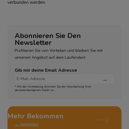
verbunden werden.
Abonnieren Sie Den
Newsletter
Profitieren Sie von Vorteilen und bleiben Sie mit
unserem Angebot auf dem Laufenden!
Gib mir deine Email Adresse
* Mit der Anmeldung stimmen Sie der Verarbeitung Ihrer
personenbezogenen Daten zu
Mehr Bekommen
→ Anmelden