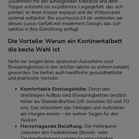
Zusammen mit der aufliegenden Matratze und dem
Topper entsteht ein exzellentes Liegegefühl, das sich
perfekt an Ihren Körper anpasst und die Wirbelsäule
optimal entlastet. Bei
yourhouse24.de
verbinden wir
dieses Luxus-Gefühl mit modernem Design, das sich
nahtlos in Ihre Einrichtung einfügt.
Die Vorteile: Warum ein Kontinentalbett
die beste Wahl ist
Nicht nur wegen ihres opulenten Aussehens sind
Boxspringbetten in den letzten Jahren so extrem beliebt
geworden. Sie bieten auch handfeste gesundheitliche
und praktische Vorteile:
Komfortable Einstiegshöhe:
Durch den
dreiteiligen Aufbau sind Boxspringbetten deutlich
höher als Standardbetten (oft zwischen 50 und 70
cm). Das erleichtert das Hinlegen und Aufstehen
am Morgen enorm – ein wahrer Segen für den
Rücken.
Hervorragende Belüftung:
Die Hohlräume
zwischen den Federkernen (Bonell- oder
Taschenfederkern) sorgen für eine ständige