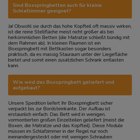
Sind Boxspringbetten auch für kleine
Schlafzimmer geeignet?
Ja! Obwohl sie durch das hohe Kopfteil oft massiv wirken,
ist die reine Stellfläche meist nicht größer als bei
herkömmlichen Betten (die Matratze schließt bündig mit
dem Rahmen ab). In kleinen Räumen ist ein
Boxspringbett mit Bettkasten sogar besonders
praktisch, da es massig Stauraum unter der Liegefläche
bietet und somit einen zusätzlichen Schrank entlasten
kann.
Wie wird das Boxspringbett geliefert und
aufgebaut?
Unsere Spedition liefert Ihr Boxspringbett sicher
verpackt bis zur Bordsteinkante. Der Aufbau ist
erstaunlich einfach: Das Bett wird in wenigen,
vormontierten großen Einzelteilen geliefert (meist die
Boxen, die Matratze und das Kopfteil). Diese Module
müssen im Schlafzimmer in der Regel nur noch
ineinandergesteckt oder mit wenigen Schrauben