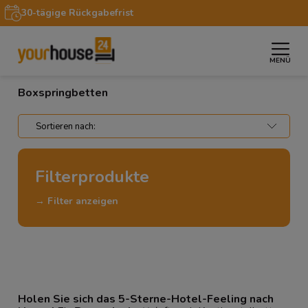
30-tägige Rückgabefrist
MENÜ
»
»
»
Startseite
Möbel
Betten
Boxspringbetten
Boxspringbetten
Filterprodukte
→ Filter anzeigen
Holen Sie sich das 5-Sterne-Hotel-Feeling nach