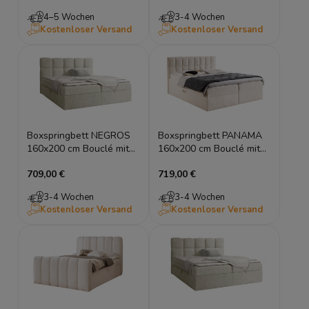
4–5 Wochen
3-4 Wochen
Kostenloser Versand
Kostenloser Versand
Boxspringbett NEGROS
Boxspringbett PANAMA
160x200 cm Bouclé mit
160x200 cm Bouclé mit
Bettkasten & Topper
Bettkasten & Topper
709,00 €
719,00 €
3-4 Wochen
3-4 Wochen
Kostenloser Versand
Kostenloser Versand