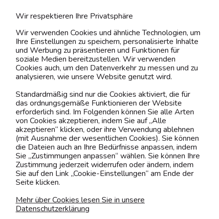
Wir respektieren Ihre Privatsphäre
MEIN ACCOUNT
Wir verwenden Cookies und ähnliche Technologien, um
Ihre Einstellungen zu speichern, personalisierte Inhalte
BELIEBTE KATEGORIEN
und Werbung zu präsentieren und Funktionen für
soziale Medien bereitzustellen. Wir verwenden
Cookies auch, um den Datenverkehr zu messen und zu
analysieren, wie unsere Website genutzt wird.
Kontaktiere uns!
Standardmäßig sind nur die Cookies aktiviert, die für
das ordnungsgemäße Funktionieren der Website
0151 12200811
erforderlich sind. Im Folgenden können Sie alle Arten
von Cookies akzeptieren, indem Sie auf „Alle
shop@yourhouse24.eu
akzeptieren“ klicken, oder ihre Verwendung ablehnen
(mit Ausnahme der wesentlichen Cookies). Sie können
Mo. - Fr. 07:00-15:00
die Dateien auch an Ihre Bedürfnisse anpassen, indem
Sie „Zustimmungen anpassen“ wählen. Sie können Ihre
Zustimmung jederzeit widerrufen oder ändern, indem
Sie auf den Link „Cookie-Einstellungen“ am Ende der
Seite klicken.
4.6
Basierend auf
373
Bewertungen
von jeher
Mehr über Cookies lesen Sie in unsere
Datenschutzerklärung