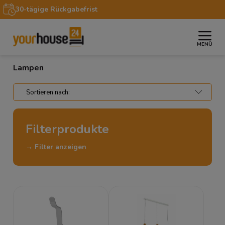
30-tägige Rückgabefrist
MENÜ
»
Startseite
Lampen
Lampen
Filterprodukte
→ Filter anzeigen