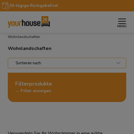
30-tägige Rückgabefrist
MENÜ
»
»
»
Startseite
Möbel
Sofas & Couches
Wohnlandschaften
Wohnlandschaften
Filterprodukte
→ Filter anzeigen
Verwandeln Sie Ihr Wohnzimmer in eine echte