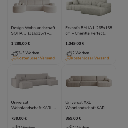
Design Wohnlandschaft
Ecksofa BALIA L 265x168
SOFIA U (316x157) –
cm – Chenille Perfect
Schlaffunktion,
Harmony – Lounge Sofa
1.289,00 €
1.049,00 €
Bonellfederung, U-Form
2–3 Wochen
2 Wochen
Kostenloser Versand
Kostenloser Versand
Universal
Universal XXL
Wohnlandschaft KARL U
Wohnlandschaft KARL XL
312x145 cm – Cord oder
U 380x145 cm – Breitcord
739,00 €
859,00 €
Bouclé – Schlaffunktion
Poso – Schlaffunktion
2 Wochen
2 Wochen