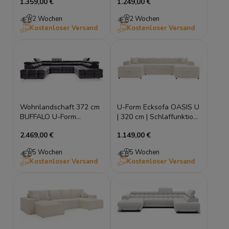
1.359,00 €
1.249,00 €
Sofa in U-Form (348x169
Bettkasten, 382x184 cm,
cm)
Stepp-Design, Universell
2 Wochen
2 Wochen
montierbar
Kostenloser Versand
Kostenloser Versand
Wohnlandschaft 372 cm
U-Form Ecksofa OASIS U
BUFFALO U-Form
| 320 cm | Schlaffunktion
Modulares Sofa mit
& 2 Bettkästen |
2.469,00 €
1.149,00 €
verstellbaren
Breitcord Poso
Kopfstützen
5 Wochen
5 Wochen
Kostenloser Versand
Kostenloser Versand