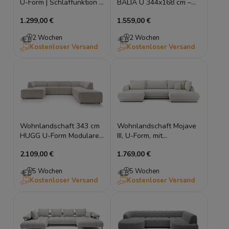
U-Form | Schlaffunktion |
BALIA U 344x168 cm –
HR-Schaum
Chenille Perfect Harmony
1.299,00 €
1.559,00 €
– Lounge Sofa
2 Wochen
2 Wochen
Kostenloser Versand
Kostenloser Versand
Wohnlandschaft 343 cm
Wohnlandschaft Mojave
HUGG U-Form Modulares
III, U-Form, mit
Sofa Ecksofa mit Pouf
Schlaffunktion
2.109,00 €
1.769,00 €
5 Wochen
5 Wochen
Kostenloser Versand
Kostenloser Versand