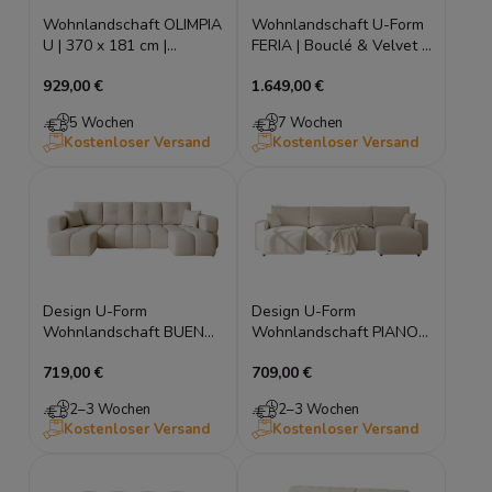
Wohnlandschaft OLIMPIA
Wohnlandschaft U-Form
U | 370 x 181 cm |
FERIA | Bouclé & Velvet |
Schlaffunktion &
Schlaffunktion &
929,00 €
1.649,00 €
Bettkasten | Breitcord-
Bettkasten
Stoff Poso
5 Wochen
7 Wochen
Kostenloser Versand
Kostenloser Versand
Design U-Form
Design U-Form
Wohnlandschaft BUENO
Wohnlandschaft PIANO
U (318x145 cm) – Bouclé,
U (318x145 cm) mit
719,00 €
709,00 €
Glamour-Stil
Schlaffunktion – Bouclé
& Baltimore
2–3 Wochen
2–3 Wochen
Kostenloser Versand
Kostenloser Versand