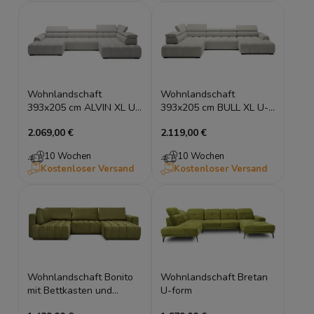
Wohnlandschaft
Wohnlandschaft
393x205 cm ALVIN XL U-
393x205 cm BULL XL U-
Form mit elektrischer
Form mit elektrischer
2.069,00 €
2.119,00 €
Sitztiefe
Sitztiefe
10 Wochen
10 Wochen
Kostenloser Versand
Kostenloser Versand
Wohnlandschaft Bonito
Wohnlandschaft Bretan
mit Bettkasten und
U-form
Schlaffunktion