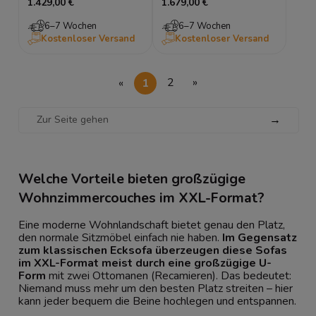
1.429,00 €
1.679,00 €
6–7 Wochen
6–7 Wochen
Kostenloser Versand
Kostenloser Versand
«
1
2
»
→
Welche Vorteile bieten großzügige
Wohnzimmercouches im XXL-Format?
Eine moderne Wohnlandschaft bietet genau den Platz,
den normale Sitzmöbel einfach nie haben.
Im Gegensatz
zum klassischen
Ecksofa
überzeugen diese Sofas
im XXL-Format meist durch eine großzügige U-
Form
mit zwei Ottomanen (Recamieren). Das bedeutet:
Niemand muss mehr um den besten Platz streiten – hier
kann jeder bequem die Beine hochlegen und entspannen.