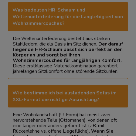
Was bedeuten HR-Schaum und
Wellenunterfederung für die Langlebigkeit von
Wohnzimmercouches?
Die Wellenunterfederung besteht aus starken
Stahlfedern, die als Basis im Sitz dienen.
Der darauf
liegende HR-Schaum passt sich perfekt an den
Körper an und sorgt bei Ihren
Wohnzimmercouches für langjährigen Komfort.
Diese erstklassige Materialkombination garantiert
jahrelangen Sitzkomfort ohne störende Sitzkuhlen.
Wie bestimme ich bei ausladenden Sofas im
XXL-Format die richtige Ausrichtung?
Eine Wohnlandschaft (U-Form) hat meist zwei
hervorstehende Teile (Ottomanen), von denen oft
eine länger oder anders geformt ist (z.B. mit
Rückenlehne vs. offene Liegefläche).
Wenn Sie