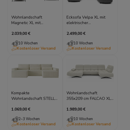
Wohnlandschaft
Ecksofa Velpa XL mit
Magnetic XL mit
elektrischer
elektrischer
Sitztiefenverstellung
2.039,00 €
2.499,00 €
Sitzverstellung
10 Wochen
10 Wochen
Kostenloser Versand
Kostenloser Versand
Kompakte
Wohnlandschaft
Wohnlandschaft STELLA
355x209 cm FALCAO XL
U-Form Cord mit
U-Form mit elektrischer
1.069,00 €
1.989,00 €
Schlaffunktion 350x162
Sitztiefenverstellung
2–3 Wochen
10 Wochen
Kostenloser Versand
Kostenloser Versand