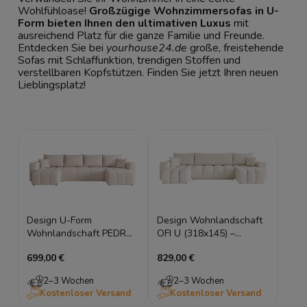
Wohlfühloase!
Großzügige Wohnzimmersofas in U-
Form bieten Ihnen den ultimativen Luxus
mit
ausreichend Platz für die ganze Familie und Freunde.
Entdecken Sie bei
yourhouse24.de
große, freistehende
Sofas mit Schlaffunktion, trendigen Stoffen und
verstellbaren Kopfstützen. Finden Sie jetzt Ihren neuen
Lieblingsplatz!
Design U-Form
Design Wohnlandschaft
Wohnlandschaft PEDRO
OFI U (318x145) –
U (318x145 cm) mit
Bouclé, Schlaffunktion,
699,00 €
829,00 €
Schlaffunktion – Samt
Tief Gesteppt
Manila
2–3 Wochen
2–3 Wochen
Kostenloser Versand
Kostenloser Versand