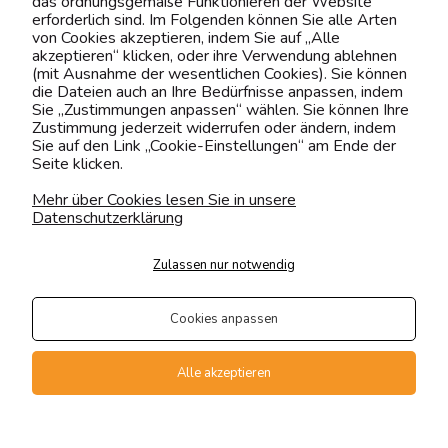
das ordnungsgemäße Funktionieren der Website
0151 12200811
erforderlich sind. Im Folgenden können Sie alle Arten
von Cookies akzeptieren, indem Sie auf „Alle
shop@yourhouse24.eu
akzeptieren“ klicken, oder ihre Verwendung ablehnen
(mit Ausnahme der wesentlichen Cookies). Sie können
Mo. - Fr. 07:00-15:00
die Dateien auch an Ihre Bedürfnisse anpassen, indem
Sie „Zustimmungen anpassen“ wählen. Sie können Ihre
Zustimmung jederzeit widerrufen oder ändern, indem
Sie auf den Link „Cookie-Einstellungen“ am Ende der
Seite klicken.
4.6
Basierend auf
375
Bewertungen
von jeher
Mehr über Cookies lesen Sie in unsere
Datenschutzerklärung
Folge uns
Zulassen nur notwendig
Transportarten
Der Versand erfolgt per
Cookies anpassen
private Spedition
Geprüfte Präsenz
Alle akzeptieren
Zahlungsmethoden
Vollversion der Webseite