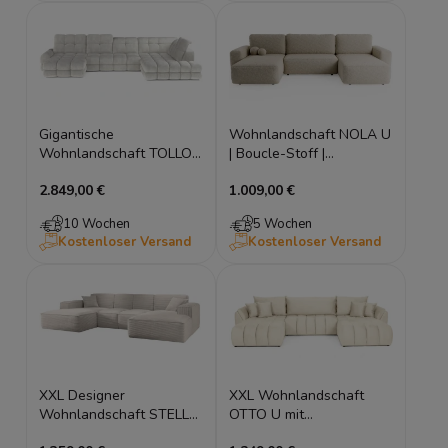
Gigantische
Wohnlandschaft NOLA U
Wohnlandschaft TOLLO
| Boucle-Stoff |
XL (400x217) U-Form,
Schlaffunktion &
2.849,00 €
1.009,00 €
elektrischer Sitz &
Stauraum
Bettkasten
10 Wochen
5 Wochen
Kostenloser Versand
Kostenloser Versand
XXL Designer
XXL Wohnlandschaft
Wohnlandschaft STELLA
OTTO U mit
U – Bodentiefes Lounge-
Schlaffunktion &