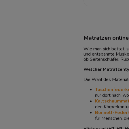
Matratzen online 
Wie man sich bettet, s
und entspannte Muske
ob Seitenschläfer, Rüc
Welcher Matratzenty
Die Wahl des Materials
Taschenfederk
nur dort nach, wo
Kaltschaummat
den Körperkontur
Bonnell-Feder
für Menschen, di
Härtegrad (H2, H3, H