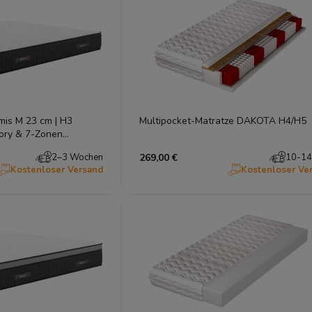
mis M 23 cm | H3
Multipocket-Matratze DAKOTA H4/H5
mory & 7-Zonen
s-Leistungssieger
2–3 Wochen
269,00 €
10-14
Kostenloser Versand
Kostenloser Ve