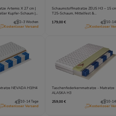
tze Artemis X 27 cm |
Schaumstoffmatratze ZEUS H3 – 15 c
ieller Kupfer-Schaum |
T25-Schaum, Mittelfest &
0 cm
Allergikerfreundlich
2–3 Wochen
179,00 €
10-14
Kostenloser Versand
Kostenloser Ve
Taschenfederkernmatratze NEVADA H3/H4
Taschenfederkernmatratze - Matratze
ALASKA H3
10-14 Tage
259,00 €
10-14
Kostenloser Versand
Kostenloser Ve