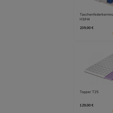
Taschenfederkernm
H3/H4
239,00 €
Topper T25
129,00 €