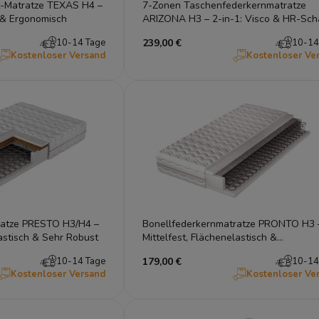
t-Matratze TEXAS H4 –
7-Zonen Taschenfederkernmatratze
h & Ergonomisch
ARIZONA H3 – 2-in-1: Visco & HR-Sch
Mittelfest
10-14 Tage
239,00 €
10-14
Kostenloser Versand
Kostenloser Ve
ratze PRESTO H3/H4 –
Bonellfederkernmatratze PRONTO H3 
astisch & Sehr Robust
Mittelfest, Flächenelastisch &
Atmungsaktiv
10-14 Tage
179,00 €
10-14
Kostenloser Versand
Kostenloser Ve