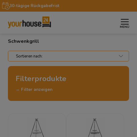
30-tägige Rückgabefrist
MENÜ
»
»
Startseite
Garten
Schwenkgrill
Schwenkgrill
Filterprodukte
→ Filter anzeigen