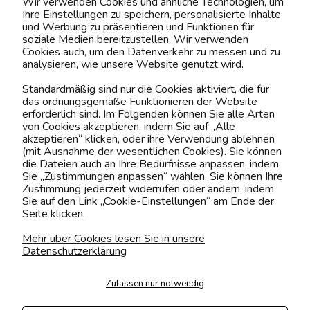
Wir verwenden Cookies und ähnliche Technologien, um
Ihre Einstellungen zu speichern, personalisierte Inhalte
BELIEBTE KATEGORIEN
und Werbung zu präsentieren und Funktionen für
soziale Medien bereitzustellen. Wir verwenden
Cookies auch, um den Datenverkehr zu messen und zu
analysieren, wie unsere Website genutzt wird.
Kontaktiere uns!
Standardmäßig sind nur die Cookies aktiviert, die für
das ordnungsgemäße Funktionieren der Website
0151 12200811
erforderlich sind. Im Folgenden können Sie alle Arten
von Cookies akzeptieren, indem Sie auf „Alle
shop@yourhouse24.eu
akzeptieren“ klicken, oder ihre Verwendung ablehnen
(mit Ausnahme der wesentlichen Cookies). Sie können
Mo. - Fr. 07:00-15:00
die Dateien auch an Ihre Bedürfnisse anpassen, indem
Sie „Zustimmungen anpassen“ wählen. Sie können Ihre
Zustimmung jederzeit widerrufen oder ändern, indem
Sie auf den Link „Cookie-Einstellungen“ am Ende der
Seite klicken.
4.6
Basierend auf
373
Bewertungen
von jeher
Mehr über Cookies lesen Sie in unsere
Datenschutzerklärung
Folge uns
Zulassen nur notwendig
Transportarten