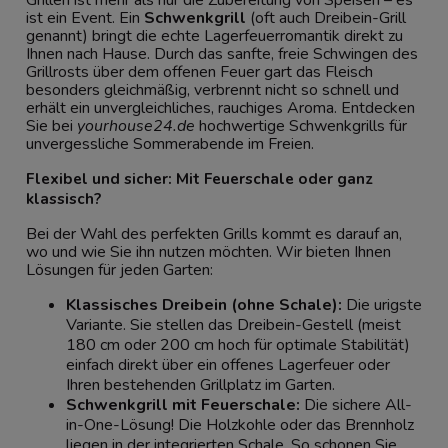
ist ein Event. Ein
Schwenkgrill
(oft auch Dreibein-Grill
genannt) bringt die echte Lagerfeuerromantik direkt zu
Ihnen nach Hause. Durch das sanfte, freie Schwingen des
Grillrosts über dem offenen Feuer gart das Fleisch
besonders gleichmäßig, verbrennt nicht so schnell und
erhält ein unvergleichliches, rauchiges Aroma. Entdecken
Sie bei
yourhouse24.de
hochwertige Schwenkgrills für
unvergessliche Sommerabende im Freien.
Flexibel und sicher: Mit Feuerschale oder ganz
klassisch?
Bei der Wahl des perfekten Grills kommt es darauf an,
wo und wie Sie ihn nutzen möchten. Wir bieten Ihnen
Lösungen für jeden Garten:
Klassisches Dreibein (ohne Schale):
Die urigste
Variante. Sie stellen das Dreibein-Gestell (meist
180 cm oder 200 cm hoch für optimale Stabilität)
einfach direkt über ein offenes Lagerfeuer oder
Ihren bestehenden Grillplatz im Garten.
Schwenkgrill mit
Feuerschale
:
Die sichere All-
in-One-Lösung! Die Holzkohle oder das Brennholz
liegen in der integrierten Schale. So schonen Sie