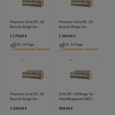
Premium Sofa BC-18
Premium Sofa BC-19
Bouclé Beige für
Bouclé Beige für
Wandklappbett BED
Wandklappbett BED
1.179,00 €
1.249,00 €
CONCEPT 140x200
CONCEPT 160x200
10-14 Tage
10-14 Tage
Kostenloser Versand
Kostenloser Versand
Premium Sofa BC-35
Sofa BC-18 Beige für
Bouclé Beige für
Wandklappbett BED
Wandklappbett BED
CONCEPT Schrankbett
1.339,00 €
969,00 €
CONCEPT 180x200
140x200