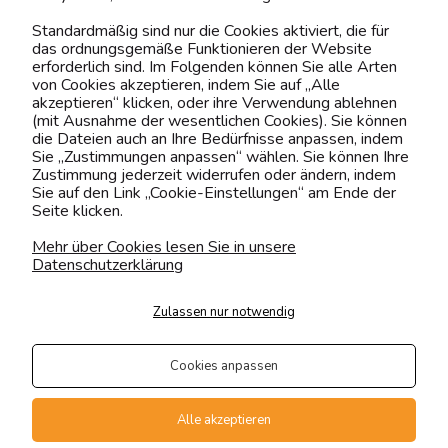
Kontaktiere uns!
Standardmäßig sind nur die Cookies aktiviert, die für
das ordnungsgemäße Funktionieren der Website
0151 12200811
erforderlich sind. Im Folgenden können Sie alle Arten
von Cookies akzeptieren, indem Sie auf „Alle
shop@yourhouse24.eu
akzeptieren“ klicken, oder ihre Verwendung ablehnen
(mit Ausnahme der wesentlichen Cookies). Sie können
Mo. - Fr. 07:00-15:00
die Dateien auch an Ihre Bedürfnisse anpassen, indem
Sie „Zustimmungen anpassen“ wählen. Sie können Ihre
Zustimmung jederzeit widerrufen oder ändern, indem
Sie auf den Link „Cookie-Einstellungen“ am Ende der
Seite klicken.
4.6
Basierend auf
373
Bewertungen
von jeher
Mehr über Cookies lesen Sie in unsere
Datenschutzerklärung
Folge uns
Zulassen nur notwendig
Transportarten
Der Versand erfolgt per
Cookies anpassen
private Spedition
Geprüfte Präsenz
Alle akzeptieren
Zahlungsmethoden