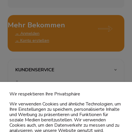
Mehr Bekommen
→ Anmelden
→ Konto erstellen
KUNDENSERVICE
ÜBER UNS & RECHTLICHES
Wir respektieren Ihre Privatsphäre
MEIN ACCOUNT
Wir verwenden Cookies und ähnliche Technologien, um
Ihre Einstellungen zu speichern, personalisierte Inhalte
BELIEBTE KATEGORIEN
und Werbung zu präsentieren und Funktionen für
soziale Medien bereitzustellen. Wir verwenden
Cookies auch, um den Datenverkehr zu messen und zu
analysieren, wie unsere Website genutzt wird.