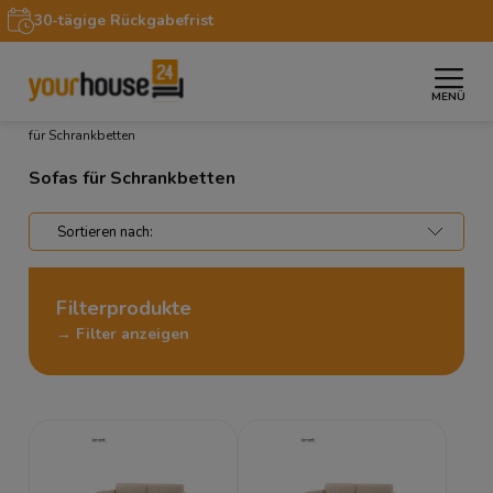
30-tägige Rückgabefrist
MENÜ
»
»
»
Startseite
Möbel
Schrankbetten LENART
Sofas
für Schrankbetten
Sofas für Schrankbetten
Filterprodukte
→ Filter anzeigen