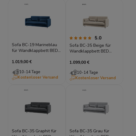
5.0
Sofa BC-19 Marineblau
Sofa BC-35 Beige für
für Wandklappbett BED
Wandklappbett BED
CONCEPT Schrankbett
CONCEPT Schrankbett
1.019,00 €
160x200
1.099,00 €
180x200
10-14 Tage
10-14 Tage
Kostenloser Versand
Kostenloser Versand
Sofa BC-35 Graphit für
Sofa BC-35 Grau für