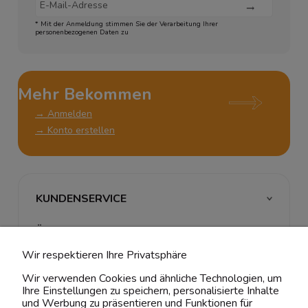
* Mit der Anmeldung stimmen Sie der Verarbeitung Ihrer
personenbezogenen Daten zu
Mehr Bekommen
→ Anmelden
→ Konto erstellen
KUNDENSERVICE
ÜBER UNS & RECHTLICHES
Wir respektieren Ihre Privatsphäre
MEIN ACCOUNT
Wir verwenden Cookies und ähnliche Technologien, um
Ihre Einstellungen zu speichern, personalisierte Inhalte
BELIEBTE KATEGORIEN
und Werbung zu präsentieren und Funktionen für