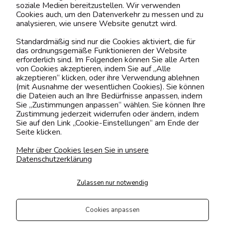
soziale Medien bereitzustellen. Wir verwenden
Cookies auch, um den Datenverkehr zu messen und zu
analysieren, wie unsere Website genutzt wird.
Kontaktiere uns!
Standardmäßig sind nur die Cookies aktiviert, die für
das ordnungsgemäße Funktionieren der Website
0151 12200811
erforderlich sind. Im Folgenden können Sie alle Arten
von Cookies akzeptieren, indem Sie auf „Alle
shop@yourhouse24.eu
akzeptieren“ klicken, oder ihre Verwendung ablehnen
(mit Ausnahme der wesentlichen Cookies). Sie können
Mo. - Fr. 07:00-15:00
die Dateien auch an Ihre Bedürfnisse anpassen, indem
Sie „Zustimmungen anpassen“ wählen. Sie können Ihre
Zustimmung jederzeit widerrufen oder ändern, indem
Sie auf den Link „Cookie-Einstellungen“ am Ende der
Seite klicken.
4.6
Basierend auf
375
Bewertungen
von jeher
Mehr über Cookies lesen Sie in unsere
Datenschutzerklärung
Folge uns
Zulassen nur notwendig
Transportarten
Der Versand erfolgt per
Cookies anpassen
private Spedition
Geprüfte Präsenz