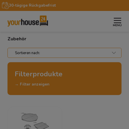
30-tägige Rückgabefrist
MENÜ
»
»
Startseite
Garten
Zubehör
Zubehör
Filterprodukte
→ Filter anzeigen