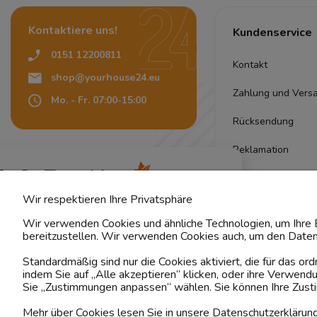
Kontaktiere uns!
Kundenservice
0151 12200811
Kontakt
shop@yourhouse24.eu
Zahlung und Vers
Mo. - Fr. 07:00-15:00
Rücksendung
Reklamation
4.6
Pflegehinweise
Basierend auf
373
Bewertungen
von jeher
Wir respektieren Ihre Privatsphäre
Stoffmuster
Wir verwenden Cookies und ähnliche Technologien, um Ihre E
Lieferung
bereitzustellen. Wir verwenden Cookies auch, um den Daten
Standardmäßig sind nur die Cookies aktiviert, die für das o
Qualität
indem Sie auf „Alle akzeptieren“ klicken, oder ihre Verwen
Sie „Zustimmungen anpassen“ wählen. Sie können Ihre Zustim
Garantie
Mehr über Cookies lesen Sie in unsere Datenschutzerklärun