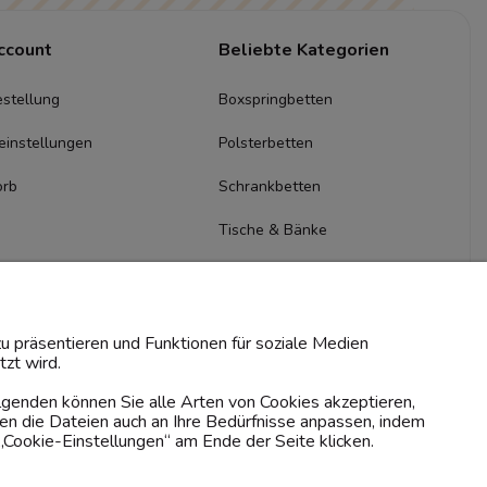
ccount
Beliebte Kategorien
stellung
Boxspringbetten
einstellungen
Polsterbetten
orb
Schrankbetten
Tische & Bänke
Kommoden & Sideboards
TV-Schränke
u präsentieren und Funktionen für soziale Medien
zt wird.
olgenden können Sie alle Arten von Cookies akzeptieren,
en die Dateien auch an Ihre Bedürfnisse anpassen, indem
„Cookie-Einstellungen“ am Ende der Seite klicken.