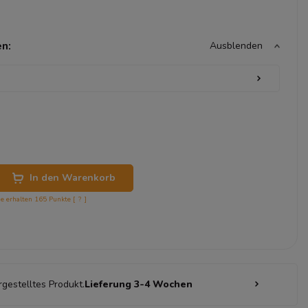
n:
Ausblenden
In den Warenkorb
ie erhalten
165
Punkte [
?
]
rgestelltes Produkt.
Lieferung 3-4 Wochen