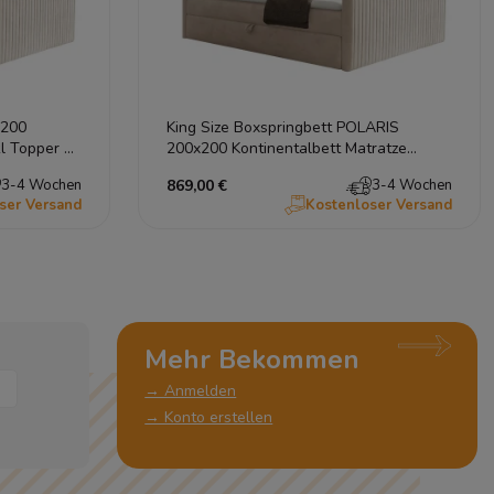
x200
King Size Boxspringbett POLARIS
kl Topper &
200x200 Kontinentalbett Matratze
Topper Bettkasten
3-4 Wochen
869,00 €
3-4 Wochen
ser Versand
Kostenloser Versand
Mehr Bekommen
→ Anmelden
→ Konto erstellen