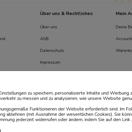
Über uns & Rechtliches
Mein A
Über uns
Deine Be
and
AGB
Account
Datenschutz
Warenk
Impressum
Cookie-
Zustimmungsmanagement
instellungen zu speichern, personalisierte Inhalte und Werbung z
verkehr zu messen und zu analysieren, wie unsere Website genut
rdnungsgemäße Funktionieren der Website erforderlich sind. Im F
dung ablehnen (mit Ausnahme der wesentlichen Cookies). Sie könn
mung jederzeit widerrufen oder ändern, indem Sie auf den Link 
g