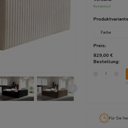
Kostenlos!
Produktvariante
Preis:
829,00 €
Bestellung:
S
Für Sie he