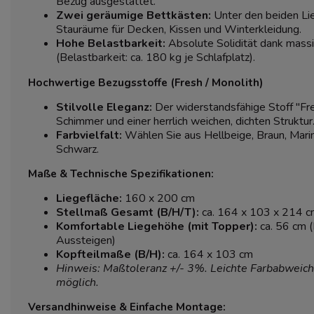
Bezug ausgestattet.
Zwei geräumige Bettkästen:
Unter den beiden Lie
Stauräume für Decken, Kissen und Winterkleidung.
Hohe Belastbarkeit:
Absolute Solidität dank mass
(Belastbarkeit: ca. 180 kg je Schlafplatz).
Hochwertige Bezugsstoffe (Fresh / Monolith)
Stilvolle Eleganz:
Der widerstandsfähige Stoff "Fre
Schimmer und einer herrlich weichen, dichten Struktur. 
Farbvielfalt:
Wählen Sie aus Hellbeige, Braun, Mari
Schwarz.
Maße & Technische Spezifikationen:
Liegefläche:
160 x 200 cm
Stellmaß Gesamt (B/H/T):
ca. 164 x 103 x 214 
Komfortable Liegehöhe (mit Topper):
ca. 56 cm (
Aussteigen)
Kopfteilmaße (B/H):
ca. 164 x 103 cm
Hinweis: Maßtoleranz +/- 3%. Leichte Farbabweich
möglich.
Versandhinweise & Einfache Montage: