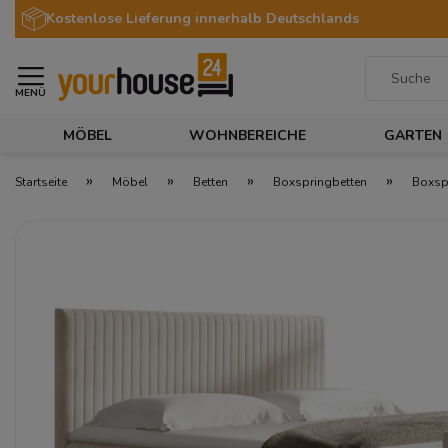
Kostenlose Lieferung innerhalb Deutschlands
MENÜ
MÖBEL
WOHNBEREICHE
GARTEN
»
»
»
»
Startseite
Möbel
Betten
Boxspringbetten
Boxspr