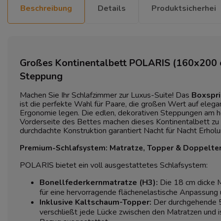
Beschreibung
Details
Produktsicherhei
Großes Kontinentalbett POLARIS (160x200 c
Steppung
Machen Sie Ihr Schlafzimmer zur Luxus-Suite! Das
Boxspr
ist die perfekte Wahl für Paare, die großen Wert auf ele
Ergonomie legen. Die edlen, dekorativen Steppungen am h
Vorderseite des Bettes machen dieses Kontinentalbett zu
durchdachte Konstruktion garantiert Nacht für Nacht Erhol
Premium-Schlafsystem: Matratze, Topper & Doppelte
POLARIS bietet ein voll ausgestattetes Schlafsystem:
Bonellfederkernmatratze (H3):
Die 18 cm dicke M
für eine hervorragende flächenelastische Anpassung 
Inklusive Kaltschaum-Topper:
Der durchgehende 5
verschließt jede Lücke zwischen den Matratzen und i