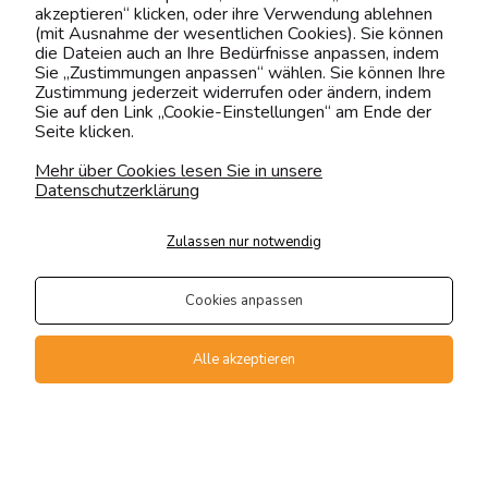
akzeptieren“ klicken, oder ihre Verwendung ablehnen
Kontaktiere uns!
(mit Ausnahme der wesentlichen Cookies). Sie können
die Dateien auch an Ihre Bedürfnisse anpassen, indem
0151 12200811
Sie „Zustimmungen anpassen“ wählen. Sie können Ihre
shop@yourhouse24.eu
Zustimmung jederzeit widerrufen oder ändern, indem
Sie auf den Link „Cookie-Einstellungen“ am Ende der
Mo. - Fr. 07:00-15:00
Seite klicken.
Mehr über Cookies lesen Sie in unsere
Datenschutzerklärung
4.6
Zulassen nur notwendig
Basierend auf
373
Bewertungen
von jeher
Cookies anpassen
Folge uns
Alle akzeptieren
Transportarten
Der Versand erfolgt per
private Spedition
Geprüfte Präsenz
Zahlungsmethoden
Kontakt
Suche
Konto
Warenkorb