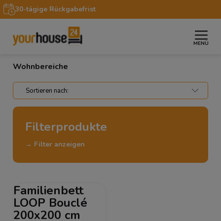
30-tägige Rückgabefrist
MENÜ
»
Startseite
Wohnbereiche
Wohnbereiche
Filterprodukte
→ Filter anzeigen
Familienbett
LOOP Bouclé
200x200 cm