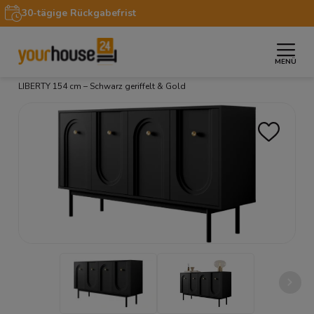
30-tägige Rückgabefrist
MENÜ
»
»
»
Startseite
Möbel
Kommoden
Türkommode
LIBERTY 154 cm – Schwarz geriffelt & Gold