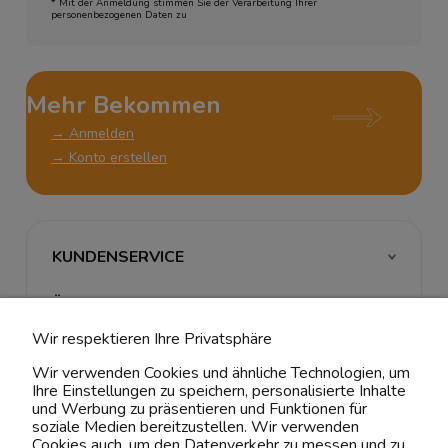
* Mit der Anmeldung stimmen Sie der Verarbeitung Ihrer
personenbezogenen Daten zu
Mehr Bekommen
→ Anmelden
→ Konto erstellen
KUNDENSERVICE
ÜBER UNS & RECHTLICHES
Wir respektieren Ihre Privatsphäre
MEIN ACCOUNT
Wir verwenden Cookies und ähnliche Technologien, um
Ihre Einstellungen zu speichern, personalisierte Inhalte
BELIEBTE KATEGORIEN
und Werbung zu präsentieren und Funktionen für
soziale Medien bereitzustellen. Wir verwenden
Cookies auch, um den Datenverkehr zu messen und zu