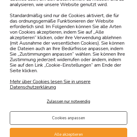
analysieren, wie unsere Website genutzt wird.
Kontaktiere uns!
Standardmäßig sind nur die Cookies aktiviert, die für
das ordnungsgemäße Funktionieren der Website
0151 12200811
erforderlich sind. Im Folgenden können Sie alle Arten
von Cookies akzeptieren, indem Sie auf „Alle
shop@yourhouse24.eu
akzeptieren“ klicken, oder ihre Verwendung ablehnen
(mit Ausnahme der wesentlichen Cookies). Sie können
Mo. - Fr. 07:00-15:00
die Dateien auch an Ihre Bedürfnisse anpassen, indem
Sie „Zustimmungen anpassen“ wählen. Sie können Ihre
Zustimmung jederzeit widerrufen oder ändern, indem
Sie auf den Link „Cookie-Einstellungen“ am Ende der
Seite klicken.
4.6
Basierend auf
376
Bewertungen
von jeher
Mehr über Cookies lesen Sie in unsere
Datenschutzerklärung
Folge uns
Zulassen nur notwendig
Transportarten
Der Versand erfolgt per
Cookies anpassen
private Spedition
Geprüfte Präsenz
Alle akzeptieren
Zahlungsmethoden