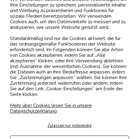
Ihre Einstellungen zu speichern, personalisierte Inhalte
BELIEBTE KATEGORIEN
und Werbung zu präsentieren und Funktionen für
soziale Medien bereitzustellen. Wir verwenden
Cookies auch, um den Datenverkehr zu messen und zu
analysieren, wie unsere Website genutzt wird.
Kontaktiere uns!
Standardmäßig sind nur die Cookies aktiviert, die für
das ordnungsgemäße Funktionieren der Website
0151 12200811
erforderlich sind. Im Folgenden können Sie alle Arten
von Cookies akzeptieren, indem Sie auf „Alle
shop@yourhouse24.eu
akzeptieren“ klicken, oder ihre Verwendung ablehnen
(mit Ausnahme der wesentlichen Cookies). Sie können
Mo. - Fr. 07:00-15:00
die Dateien auch an Ihre Bedürfnisse anpassen, indem
Sie „Zustimmungen anpassen“ wählen. Sie können Ihre
Zustimmung jederzeit widerrufen oder ändern, indem
Sie auf den Link „Cookie-Einstellungen“ am Ende der
Seite klicken.
4.6
Basierend auf
373
Bewertungen
von jeher
Mehr über Cookies lesen Sie in unsere
Datenschutzerklärung
Folge uns
Zulassen nur notwendig
Transportarten