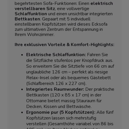
begehrtesten Sofa-Funktionen: Einen
elektrisch
verstellbaren Sitz
, eine vollwertige
Schlaffunktion
und einen unsichtbar integrierten
Bettkasten
. Gepaart mit 5 individuell
einstellbaren Kopfstützen wird dieses Ecksofa
zum ultimativen Zentrum der Entspannung in
Ihrem Wohnzimmer.
Ihre exklusiven Vorteile & Komfort-Highlights:
Elektrische Schlaffunktion:
Fahren Sie
die Sitzfläche stufenlos per Knopfdruck aus.
So erweitern Sie die Sitztiefe von 66 cm auf
unglaubliche 126 cm – perfekt als riesige
Relax-Insel oder als bequemes Gästebett
(Schlafbereich 126 x 227 cm).
Integriertes Raumwunder:
Der praktische
Bettkasten (120 x 85 x 17 cm) in der
Ottomane bietet massig Stauraum für
Decken, Kissen und Bettwäsche.
Ergonomie pur (5 Kopfstützen):
Alle fünf
Kopfstützen lassen sich mehrstufig
verstellen (Gesamthöhe variabel von 86 bis