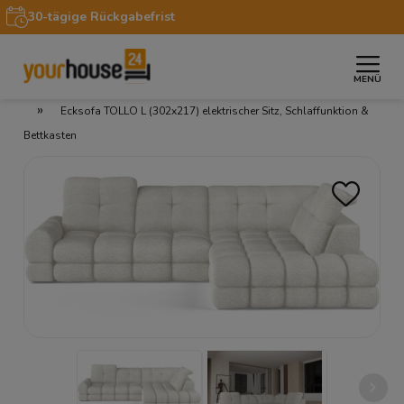
30-tägige Rückgabefrist
MENÜ
»
»
»
Startseite
Möbel
Sofas & Couches
Ecksofas
»
Ecksofa TOLLO L (302x217) elektrischer Sitz, Schlaffunktion &
Bettkasten