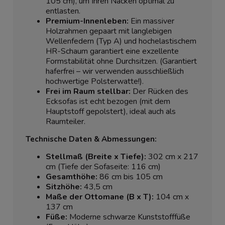
105 cm), um Ihren Nacken optimal zu
entlasten.
Premium-Innenleben:
Ein massiver
Holzrahmen gepaart mit langlebigen
Wellenfedern (Typ A) und hochelastischem
HR-Schaum garantiert eine exzellente
Formstabilität ohne Durchsitzen. (Garantiert
haferfrei – wir verwenden ausschließlich
hochwertige Polsterwatte!).
Frei im Raum stellbar:
Der Rücken des
Ecksofas ist echt bezogen (mit dem
Hauptstoff gepolstert), ideal auch als
Raumteiler.
Technische Daten & Abmessungen:
Stellmaß (Breite x Tiefe):
302 cm x 217
cm (Tiefe der Sofaseite: 116 cm)
Gesamthöhe:
86 cm bis 105 cm
Sitzhöhe:
43,5 cm
Maße der Ottomane (B x T):
104 cm x
137 cm
Füße:
Moderne schwarze Kunststofffüße