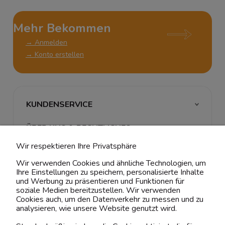
Mehr Bekommen
→ Anmelden
→ Konto erstellen
KUNDENSERVICE
ÜBER UNS & RECHTLICHES
Wir respektieren Ihre Privatsphäre
MEIN ACCOUNT
Wir verwenden Cookies und ähnliche Technologien, um
Ihre Einstellungen zu speichern, personalisierte Inhalte
BELIEBTE KATEGORIEN
und Werbung zu präsentieren und Funktionen für
soziale Medien bereitzustellen. Wir verwenden
Cookies auch, um den Datenverkehr zu messen und zu
analysieren, wie unsere Website genutzt wird.
Kontaktiere uns!