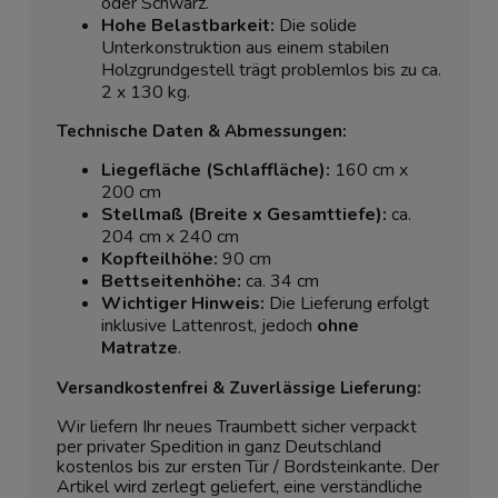
oder Schwarz.
Hohe Belastbarkeit:
Die solide
Unterkonstruktion aus einem stabilen
Holzgrundgestell trägt problemlos bis zu ca.
2 x 130 kg.
Technische Daten & Abmessungen:
Liegefläche (Schlaffläche):
160 cm x
200 cm
Stellmaß (Breite x Gesamttiefe):
ca.
204 cm x 240 cm
Kopfteilhöhe:
90 cm
Bettseitenhöhe:
ca. 34 cm
Wichtiger Hinweis:
Die Lieferung erfolgt
inklusive Lattenrost, jedoch
ohne
Matratze
.
Versandkostenfrei & Zuverlässige Lieferung:
Wir liefern Ihr neues Traumbett sicher verpackt
per privater Spedition in ganz Deutschland
kostenlos bis zur ersten Tür / Bordsteinkante. Der
Artikel wird zerlegt geliefert, eine verständliche