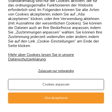
Standardmäßig sind nur die Cookies aktiviert, die für
das ordnungsgemäße Funktionieren der Website
0151 12200811
erforderlich sind. Im Folgenden können Sie alle Arten
von Cookies akzeptieren, indem Sie auf „Alle
shop@yourhouse24.eu
akzeptieren“ klicken, oder ihre Verwendung ablehnen
(mit Ausnahme der wesentlichen Cookies). Sie können
Mo. - Fr. 07:00-15:00
die Dateien auch an Ihre Bedürfnisse anpassen, indem
Sie „Zustimmungen anpassen“ wählen. Sie können Ihre
Zustimmung jederzeit widerrufen oder ändern, indem
Sie auf den Link „Cookie-Einstellungen“ am Ende der
Seite klicken.
4.6
Basierend auf
374
Bewertungen
von jeher
Mehr über Cookies lesen Sie in unsere
Datenschutzerklärung
Folge uns
Zulassen nur notwendig
Transportarten
Der Versand erfolgt per
Cookies anpassen
private Spedition
Geprüfte Präsenz
Alle akzeptieren
Zahlungsmethoden