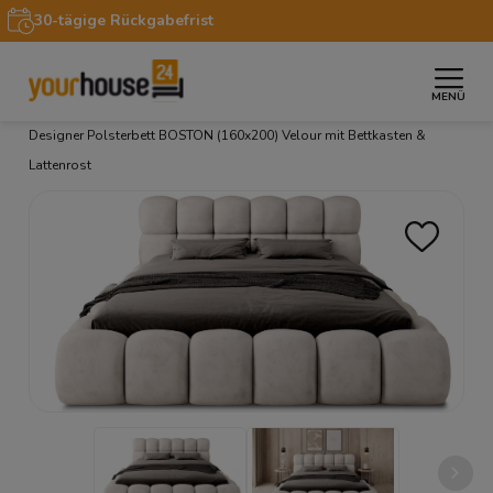
30-tägige Rückgabefrist
MENÜ
»
»
»
»
Startseite
Möbel
Betten
Polsterbetten
Designer Polsterbett BOSTON (160x200) Velour mit Bettkasten &
Lattenrost