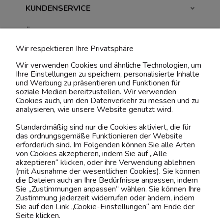
KUNDENSERVICE
ÜBER UNS & RECHTLICHES
Wir respektieren Ihre Privatsphäre
MEIN ACCOUNT
Wir verwenden Cookies und ähnliche Technologien, um
Ihre Einstellungen zu speichern, personalisierte Inhalte
BELIEBTE KATEGORIEN
und Werbung zu präsentieren und Funktionen für
soziale Medien bereitzustellen. Wir verwenden
Cookies auch, um den Datenverkehr zu messen und zu
analysieren, wie unsere Website genutzt wird.
Kontaktiere uns!
Standardmäßig sind nur die Cookies aktiviert, die für
das ordnungsgemäße Funktionieren der Website
0151 12200811
erforderlich sind. Im Folgenden können Sie alle Arten
von Cookies akzeptieren, indem Sie auf „Alle
shop@yourhouse24.eu
akzeptieren“ klicken, oder ihre Verwendung ablehnen
(mit Ausnahme der wesentlichen Cookies). Sie können
Mo. - Fr. 07:00-15:00
die Dateien auch an Ihre Bedürfnisse anpassen, indem
Sie „Zustimmungen anpassen“ wählen. Sie können Ihre
Zustimmung jederzeit widerrufen oder ändern, indem
Sie auf den Link „Cookie-Einstellungen“ am Ende der
Seite klicken.
4.6