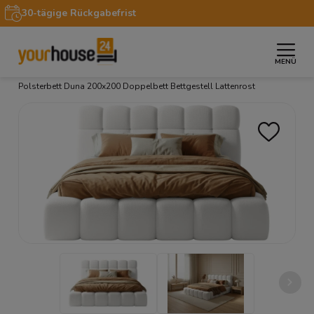
30-tägige Rückgabefrist
MENÜ
»
»
»
»
Startseite
Möbel
Betten
Polsterbetten
Polsterbett Duna 200x200 Doppelbett Bettgestell Lattenrost