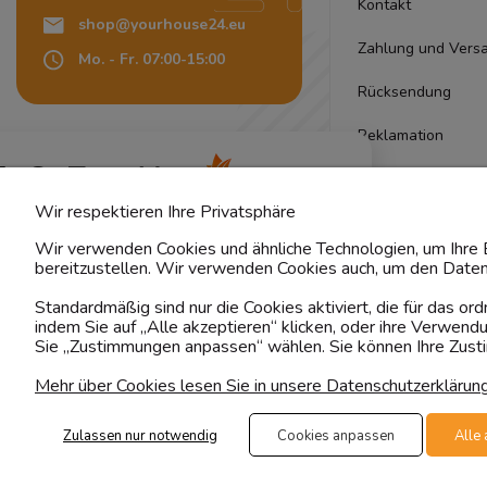
Kontakt
shop@yourhouse24.eu
Zahlung und Vers
Mo. - Fr. 07:00-15:00
Rücksendung
Reklamation
4.6
Pflegehinweise
Basierend auf
373
Bewertungen
von jeher
Wir respektieren Ihre Privatsphäre
Stoffmuster
Wir verwenden Cookies und ähnliche Technologien, um Ihre E
Lieferung
bereitzustellen. Wir verwenden Cookies auch, um den Daten
Standardmäßig sind nur die Cookies aktiviert, die für das o
Qualität
indem Sie auf „Alle akzeptieren“ klicken, oder ihre Verwen
Sie „Zustimmungen anpassen“ wählen. Sie können Ihre Zustim
Garantie
Mehr über Cookies lesen Sie in unsere Datenschutzerklärun
Zulassen nur notwendig
Cookies anpassen
Alle 
Folge uns
Transportar
Der 
priv