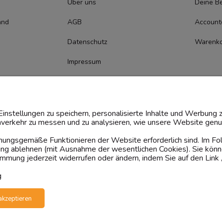
Über uns
Deine Be
and
AGB
Account
Datenschutz
Warenk
Impressum
Cookie-
Zustimmungsmanagement
instellungen zu speichern, personalisierte Inhalte und Werbung z
verkehr zu messen und zu analysieren, wie unsere Website genut
rdnungsgemäße Funktionieren der Website erforderlich sind. Im F
dung ablehnen (mit Ausnahme der wesentlichen Cookies). Sie könn
mung jederzeit widerrufen oder ändern, indem Sie auf den Link 
g
akzeptieren
ten
Geprüfte Präsenz
Versand erfolgt per
ate Spedition