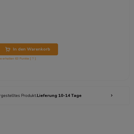
In den Warenkorb
ie erhalten
63
Punkte [
?
]
rgestelltes Produkt.
Lieferung 10-14 Tage