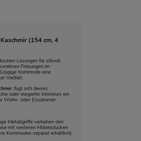
Kaschmir (154 cm, 4
ischen Lösungen für stilvoll
korativen Fräsungen im
roßzügige Kommode eine
r Vielfalt.
chmir
, fügt sich dieses
che oder elegante Interieurs ein
 Ihr Wohn- oder Esszimmer.
ge Metallgriffe verleihen den
ause mit weiteren Möbelstücken
nere Kommoden separat erhältlich).