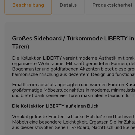
Beschreibung
Details
Produktsicherhei
Großes Sideboard / Türkommode LIBERTY in 
Türen)
Die Kollektion LIBERTY vereint moderne Ästhetik mit prakt
organisierte Wohnräume. Mit sanft gerundeten Formen, de
Bogenmuster und goldfarbenen Akzenten bietet diese g
harmonische Mischung aus dezentem Design und funktionale
Erhältlich im absolut angesagten und warmen Farbton
Kas
großformatige Möbelstück nahtlos in moderne, minimalistis
und bietet dank seiner vier Türen maximalen Stauraum für
Die Kollektion LIBERTY auf einen Blick
Vertikal gefräste Fronten, schlanke Holzfüße und hochwerti
Möbeln eine besondere Leichtigkeit. Ergänzen Sie Ihr Zuh
aus dieser stilvollen Serie (TV-Board, Nachttisch und klei