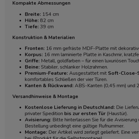
Kompakte Abmessungen
Breite:
154 cm
Höhe:
82 cm
Tiefe:
39 cm
Konstruktion & Materialien
Fronten:
16 mm gefräste MDF-Platte mit dekorative
Korpus:
16 mm laminierte Platte in Kaschmir, kratzfe
Griffe:
Metall, goldfarben – für einen luxuriösen Touc
Beine:
Stabiler, schlanker Holzrahmen.
Premium-Feature:
Ausgestattet mit
Soft-Close-
komfortables Schließen der vier Türen.
Kanten & Rückwand:
ABS-Kanten (0,45 mm) und 
Versandhinweise & Montage
Kostenlose Lieferung in Deutschland:
Die Lieferu
privater Spedition
bis zur ersten Tür
(Haustür).
Avisierung:
Bitte hinterlassen Sie für die Avisierung
Bestellung unbedingt eine gültige Rufnummer.
Montage:
Der Artikel wird zerlegt geliefert. Eine ve
bei (Produkt für die Selbstmontage).