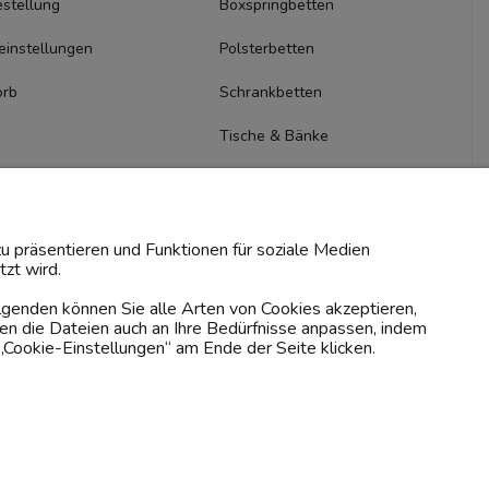
stellung
Boxspringbetten
einstellungen
Polsterbetten
orb
Schrankbetten
Tische & Bänke
Kommoden & Sideboards
TV-Schränke
u präsentieren und Funktionen für soziale Medien
zt wird.
olgenden können Sie alle Arten von Cookies akzeptieren,
en die Dateien auch an Ihre Bedürfnisse anpassen, indem
„Cookie-Einstellungen“ am Ende der Seite klicken.
Zahlungsmethoden