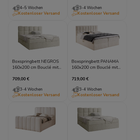
4–5 Wochen
3-4 Wochen
Kostenloser Versand
Kostenloser Versand
Boxspringbett NEGROS
Boxspringbett PANAMA
160x200 cm Bouclé mit
160x200 cm Bouclé mit
Bettkasten & Topper
Bettkasten & Topper
709,00 €
719,00 €
3-4 Wochen
3-4 Wochen
Kostenloser Versand
Kostenloser Versand