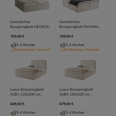
Gemütliches
Gemütliches
Boxspringbett NEGROS
Boxspringbett PANAMA
200x200 cm Bouclé mit
200x200 cm Bouclé mit
759,00 €
769,00 €
Bettkasten
Bettkasten
3-4 Wochen
3-4 Wochen
Kostenloser Versand
Kostenloser Versand
Luxus Boxspringbett
Luxus Boxspringbett
ALBA 120x200 cm
ALBA 140x200 cm
Bouclé mit Bettkasten &
Bouclé mit Bettkasten &
649,00 €
679,00 €
Topper
Topper
3-4 Wochen
3-4 Wochen