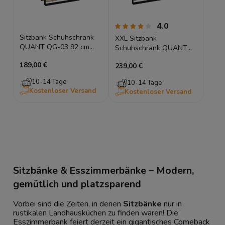
4.0
Sitzbank Schuhschrank
XXL Sitzbank
QUANT QG-03 92 cm
Schuhschrank QUANT
Eiche Artisan, Polster,
QG-04 135 cm Eiche
189,00 €
LED
239,00 €
Artisan, Polster, LED
10-14 Tage
10-14 Tage
Kostenloser Versand
Kostenloser Versand
Sitzbänke & Esszimmerbänke – Modern,
gemütlich und platzsparend
Vorbei sind die Zeiten, in denen
Sitzbänke
nur in
rustikalen Landhausküchen zu finden waren! Die
Esszimmerbank feiert derzeit ein gigantisches Comeback