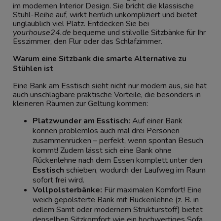
im modernen Interior Design. Sie bricht die klassische
Stuhl-Reihe auf, wirkt herrlich unkompliziert und bietet
unglaublich viel Platz. Entdecken Sie bei
yourhouse24.de
bequeme und stilvolle Sitzbänke für Ihr
Esszimmer, den Flur oder das Schlafzimmer.
Warum eine Sitzbank die smarte Alternative zu
Stühlen ist
Eine Bank am Esstisch sieht nicht nur modern aus, sie hat
auch unschlagbare praktische Vorteile, die besonders in
kleineren Räumen zur Geltung kommen:
Platzwunder am Esstisch:
Auf einer Bank
können problemlos auch mal drei Personen
zusammenrücken – perfekt, wenn spontan Besuch
kommt! Zudem lässt sich eine Bank ohne
Rückenlehne nach dem Essen komplett unter den
Esstisch
schieben, wodurch der Laufweg im Raum
sofort frei wird.
Vollpolsterbänke:
Für maximalen Komfort! Eine
weich gepolsterte Bank mit Rückenlehne (z. B. in
edlem Samt oder modernem Strukturstoff) bietet
denselben Sitzkomfort wie ein hochwertiges Sofa,