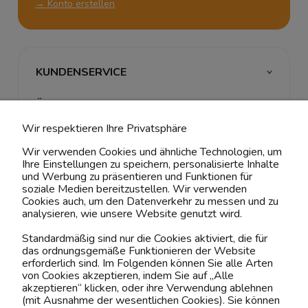
→ Konto erstellen
KUNDENSERVICE
ÜBER UNS & RECHTLICHES
Wir respektieren Ihre Privatsphäre
MEIN ACCOUNT
Wir verwenden Cookies und ähnliche Technologien, um
Ihre Einstellungen zu speichern, personalisierte Inhalte
BELIEBTE KATEGORIEN
und Werbung zu präsentieren und Funktionen für
soziale Medien bereitzustellen. Wir verwenden
Cookies auch, um den Datenverkehr zu messen und zu
analysieren, wie unsere Website genutzt wird.
Kontaktiere uns!
Standardmäßig sind nur die Cookies aktiviert, die für
das ordnungsgemäße Funktionieren der Website
0151 12200811
erforderlich sind. Im Folgenden können Sie alle Arten
von Cookies akzeptieren, indem Sie auf „Alle
shop@yourhouse24.eu
akzeptieren“ klicken, oder ihre Verwendung ablehnen
(mit Ausnahme der wesentlichen Cookies). Sie können
Mo. - Fr. 07:00-15:00