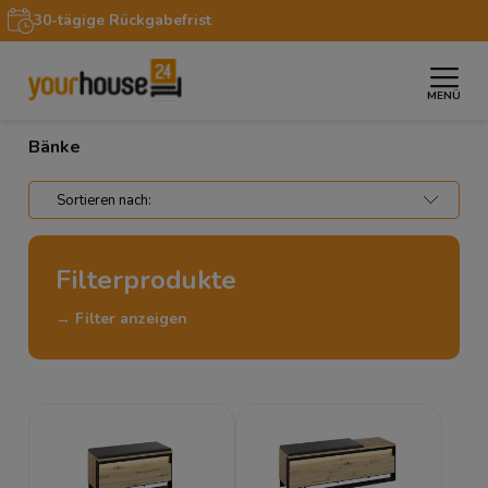
30-tägige Rückgabefrist
MENÜ
»
»
Startseite
Möbel
Bänke
Bänke
Filterprodukte
→ Filter anzeigen