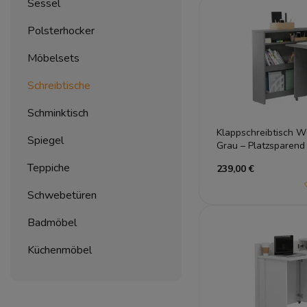
Sessel
Polsterhocker
Möbelsets
Schreibtische
Schminktisch
Klappschreibtisch
Spiegel
Grau – Platzsparend
Teppiche
239,00 €
Schwebetüren
Badmöbel
Küchenmöbel