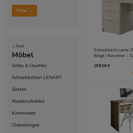
Filter →
→ Back
Schreibtisch Lante 
Möbel
Beige / Kaschmir – G
Runde Ecken
Sofas & Couches
259,00 €
Schrankbetten LENART
Betten
Kleiderschränke
Kommoden
Chaiselongue