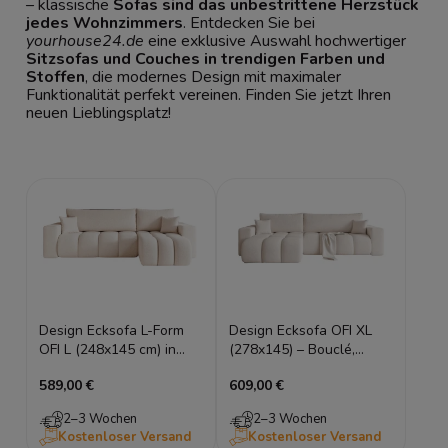
– klassische
Sofas sind das unbestrittene Herzstück
jedes Wohnzimmers
. Entdecken Sie bei
yourhouse24.de
eine exklusive Auswahl hochwertiger
Sitzsofas und Couches in trendigen Farben und
Stoffen
, die modernes Design mit maximaler
Funktionalität perfekt vereinen. Finden Sie jetzt Ihren
neuen Lieblingsplatz!
Design Ecksofa L-Form
Design Ecksofa OFI XL
OFI L (248x145 cm) in
(278x145) – Bouclé,
Bouclé – mit
Schlaffunktion, Universell
589,00 €
609,00 €
Schlaffunktion &
montierbar
Bettkasten
2–3 Wochen
2–3 Wochen
Kostenloser Versand
Kostenloser Versand