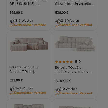
OFI U (318x145) –
Sitzwürfel | Universelle
Bouclé, Schlaffunktion,
Seite
829,00 €
539,00 €
Tief Gesteppt
2–3 Wochen
2–3 Wochen
Kostenloser Versand
Kostenloser Versand
5.0
Ecksofa PARIS XL |
Ecksofa TOLLO L
Cordstoff Poso |
(302x217) elektrischer
Schlaffunktion
Sitz, Schlaffunktion &
539,00 €
2.189,00 €
Bettkasten
2–3 Wochen
10 Wochen
Kostenloser Versand
Kostenloser Versand