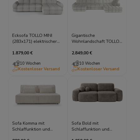
Ecksofa TOLLO MINI
Gigantische
(283x171) elektrischer
Wohnlandschaft TOLLO
Sitz, Schlaffunktion &
XL (400x217) U-Form,
1.879,00 €
2.849,00 €
Bettkasten
elektrischer Sitz &
Bettkasten
10 Wochen
10 Wochen
Kostenloser Versand
Kostenloser Versand
Sofa Komma mit
Sofa Bold mit
Schlaffunktion und
Schlaffunktion und
Bettkasten
Bettkasten