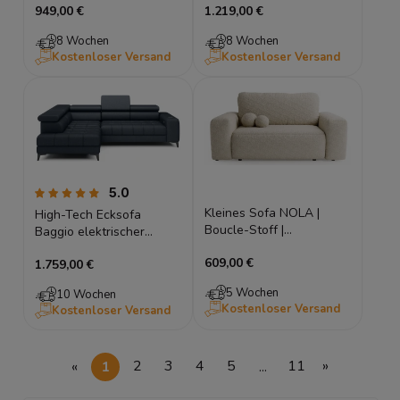
949,00 €
1.219,00 €
8 Wochen
8 Wochen
Kostenloser Versand
Kostenloser Versand
5.0
Kleines Sofa NOLA |
High-Tech Ecksofa
Boucle-Stoff |
Baggio elektrischer
Schlaffunktion &
Sitzvorzug, Wireless
609,00 €
Stauraum
1.759,00 €
Charger, verstellbare
Kopfstützen, 280x196 cm
5 Wochen
10 Wochen
Kostenloser Versand
Kostenloser Versand
«
1
2
3
4
5
...
11
»