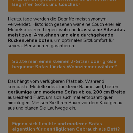
Begriffen Sofas und Couches?
Heutzutage werden die Begriffe meist synonym
verwendet. Historisch gesehen war eine Couch eher ein
Möbelstück zum Liegen, während
klassische Sitzsofas
meist zwei Armlehnen und eine durchgehende
Rückenlehne boten
, um optimalen Sitzkomfort für
several Personen zu garantieren.
Sollte man einen kleinen 2-Sitzer oder große,
bequeme Sofas für das Wohnzimmer wählen?
Das hängt vom verfügbaren Platz ab. Während
kompakte Modelle ideal für kleine Räume sind, bieten
geräumige und moderne Sofas ab ca. 200 cm Breite
ausreichend Platz, um sich auch mal entspannt quer
hinzulegen. Messen Sie Ihren Raum vor dem Kauf genau
aus und planen Sie Laufwege ein.
Eignen sich flexible und moderne Sofas
eigentlich für den täglichen Gebrauch als Bett?