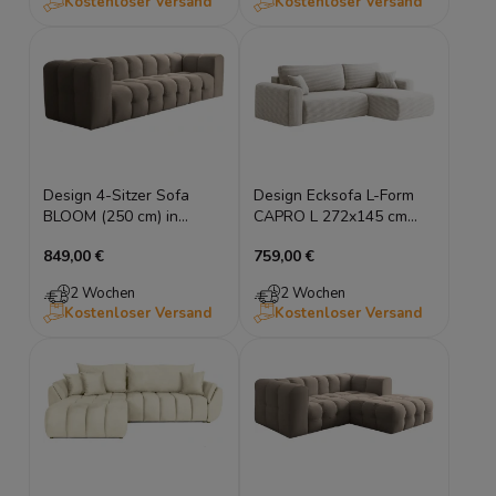
Kostenloser Versand
Kostenloser Versand
Design 4-Sitzer Sofa
Design Ecksofa L-Form
BLOOM (250 cm) in
CAPRO L 272x145 cm
Bubble-Optik
universell montierbar mit
849,00 €
759,00 €
Schlaffunktion &
Bettkasten – Breitcord
2 Wochen
2 Wochen
Poso / Webstoff Verita
Kostenloser Versand
Kostenloser Versand