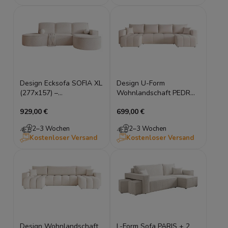
Design Ecksofa SOFIA XL
Design U-Form
(277x157) –
Wohnlandschaft PEDRO
Schlaffunktion,
U (318x145 cm) mit
929,00 €
699,00 €
Bettkasten,
Schlaffunktion – Samt
Bonellfederung
Manila
2–3 Wochen
2–3 Wochen
Kostenloser Versand
Kostenloser Versand
Design Wohnlandschaft
L-Form Sofa PARIS + 2