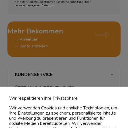
* Mit der Anmeldung stimmen Sie der Verarbeitung Ihrer
personenbezogenen Daten zu
Mehr Bekommen
→ Anmelden
→ Konto erstellen
KUNDENSERVICE
ÜBER UNS & RECHTLICHES
Wir respektieren Ihre Privatsphäre
MEIN ACCOUNT
Wir verwenden Cookies und ähnliche Technologien, um
Ihre Einstellungen zu speichern, personalisierte Inhalte
BELIEBTE KATEGORIEN
und Werbung zu präsentieren und Funktionen für
soziale Medien bereitzustellen. Wir verwenden