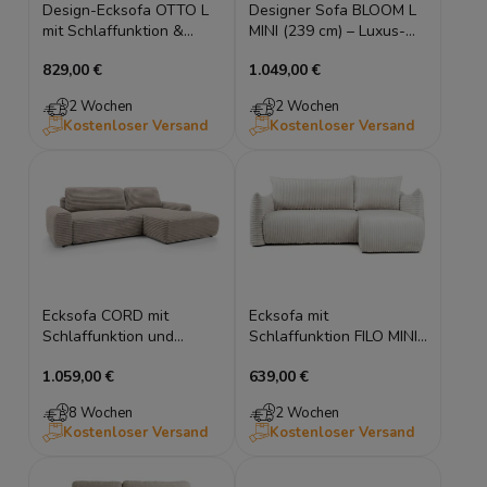
Design-Ecksofa OTTO L
Designer Sofa BLOOM L
mit Schlaffunktion &
MINI (239 cm) – Luxus-
Bettkasten, 280x184 cm,
Eckcouch im Wolken-
829,00 €
1.049,00 €
Stepp-Design, Universell
Design
montierbar
2 Wochen
2 Wochen
Kostenloser Versand
Kostenloser Versand
Ecksofa CORD mit
Ecksofa mit
Schlaffunktion und
Schlaffunktion FILO MINI
Stauraum
226x154 cm – universell,
1.059,00 €
639,00 €
Cord
8 Wochen
2 Wochen
Kostenloser Versand
Kostenloser Versand