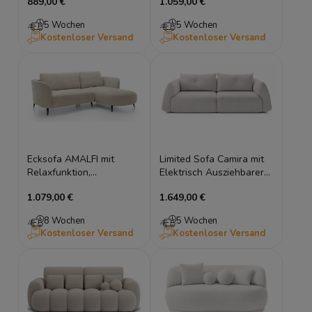
889,00 €
1.059,00 €
5 Wochen
5 Wochen
Kostenloser Versand
Kostenloser Versand
Ecksofa AMALFI mit
Limited Sofa Camira mit
Relaxfunktion,
Elektrisch Ausziehbarer
Schlaffunktion und
Sitz und Schlaffunktion
1.079,00 €
1.649,00 €
Stauraum
8 Wochen
5 Wochen
Kostenloser Versand
Kostenloser Versand