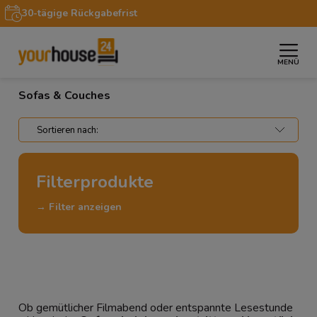
30-tägige Rückgabefrist
MENÜ
»
»
Startseite
Möbel
Sofas & Couches
Sofas & Couches
Filterprodukte
→ Filter anzeigen
Ob gemütlicher Filmabend oder entspannte Lesestunde