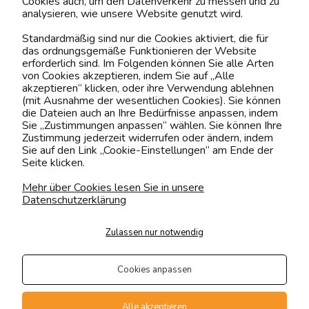
Cookies auch, um den Datenverkehr zu messen und zu
analysieren, wie unsere Website genutzt wird.
Kontaktiere uns!
Standardmäßig sind nur die Cookies aktiviert, die für
das ordnungsgemäße Funktionieren der Website
0151 12200811
erforderlich sind. Im Folgenden können Sie alle Arten
von Cookies akzeptieren, indem Sie auf „Alle
shop@yourhouse24.eu
akzeptieren“ klicken, oder ihre Verwendung ablehnen
(mit Ausnahme der wesentlichen Cookies). Sie können
Mo. - Fr. 07:00-15:00
die Dateien auch an Ihre Bedürfnisse anpassen, indem
Sie „Zustimmungen anpassen“ wählen. Sie können Ihre
Zustimmung jederzeit widerrufen oder ändern, indem
Sie auf den Link „Cookie-Einstellungen“ am Ende der
Seite klicken.
4.6
Basierend auf
373
Bewertungen
von jeher
Mehr über Cookies lesen Sie in unsere
Datenschutzerklärung
Folge uns
Zulassen nur notwendig
Transportarten
Der Versand erfolgt per
Cookies anpassen
private Spedition
Geprüfte Präsenz
Alle akzeptieren