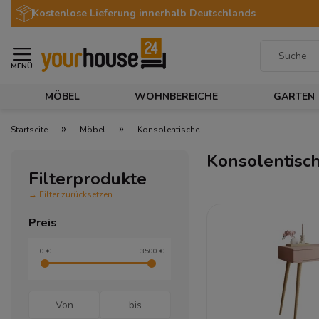
Kostenlose Lieferung innerhalb Deutschlands
MENÜ
MÖBEL
WOHNBEREICHE
GARTEN
»
»
Startseite
Möbel
Konsolentische
Konsolentisc
Filterprodukte
→ Filter zurücksetzen
Preis
0 €
3500 €