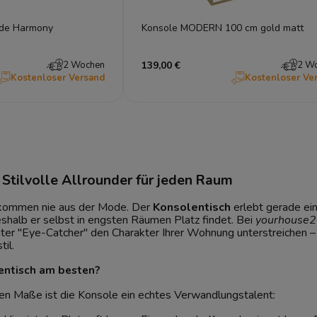
ade Harmony
Konsole MODERN 100 cm gold matt
2 Wochen
139,00 €
2 W
Kostenloser Versand
Kostenloser Ve
 Stilvolle Allrounder für jeden Raum
kommen nie aus der Mode. Der
Konsolentisch
erlebt gerade ein
shalb er selbst in engsten Räumen Platz findet. Bei
yourhouse2
hter "Eye-Catcher" den Charakter Ihrer Wohnung unterstreichen – 
il.
entisch am besten?
n Maße ist die Konsole ein echtes Verwandlungstalent: