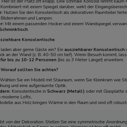
:
Hier ist der Platz oft knapp. Eine schmale Konsole nimmt kaum R
Kombiniert mit einem Spiegel darüber, wirkt der Eingangsbereich
:
Nutzen Sie den Konsolentisch als dekorativen Raumteiler hinte
, Bilderrahmen und Lampen.
r:
Mit einem passenden Hocker und einem Wandspiegel verwande
Schminktisch
.
sziehbare Konsolentische
 laden aber gerne Gäste ein? Ein
ausziehbarer Konsolentisch
i
ck an der Wand (z. B. 40-50 cm tief). Wenn Besuch kommt, lässt
 für bis zu 10-12 Personen
(bis zu 3 Meter Länge!) erweitern.
 Worauf sollten Sie achten?
Wählen Sie ein Modell mit Stauraum, wenn Sie Kleinkram wie Sti
dnung und eine aufgeräumte Optik.
dern:
Konsolentische in
Schwarz (Metall)
oder mit Glasplatte s
n moderne Lofts.
delle aus Holz bringen Wärme in den Raum und sind oft robuster 
ebt von der Dekoration. Stellen Sie eine symmetrische Anordnun
as Möbelstück in Szene zu setzen. Weniger ist hier oft mehr!