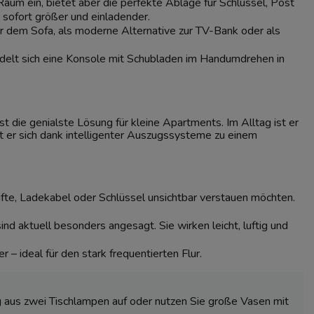
aum ein, bietet aber die perfekte Ablage für Schlüssel, Post
 sofort größer und einladender.
r dem Sofa, als moderne Alternative zur TV-Bank oder als
lt sich eine Konsole mit Schubladen im Handumdrehen in
st die genialste Lösung für kleine Apartments. Im Alltag ist er
 er sich dank intelligenter Auszugssysteme zu einem
fte, Ladekabel oder Schlüssel unsichtbar verstauen möchten.
ind aktuell besonders angesagt. Sie wirken leicht, luftig und
– ideal für den stark frequentierten Flur.
g aus zwei
Tischlampen
auf oder nutzen Sie große Vasen mit