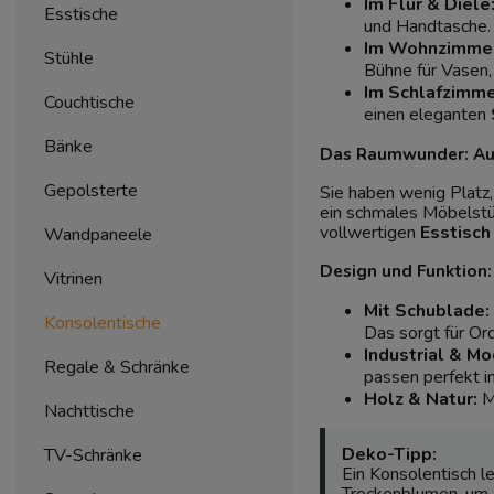
Im
Flur & Diele
Esstische
und Handtasche. 
Im Wohnzimmer
Stühle
Bühne für Vasen
Im Schlafzimme
Couchtische
einen eleganten
Bänke
Das Raumwunder: Au
Gepolsterte
Sie haben wenig Platz,
ein schmales Möbelstü
vollwertigen
Esstisch
Wandpaneele
Design und Funktion:
Vitrinen
Mit Schublade:
Konsolentische
Das sorgt für Or
Industrial & Mo
Regale & Schränke
passen perfekt i
Holz & Natur:
Mo
Nachttische
Deko-Tipp:
TV-Schränke
Ein Konsolentisch l
Trockenblumen, um d