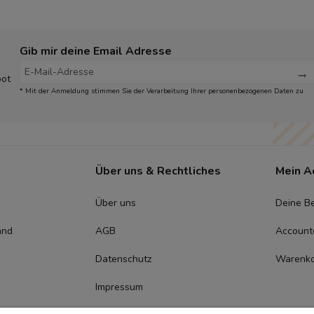
Gib mir deine Email Adresse
bot
* Mit der Anmeldung stimmen Sie der Verarbeitung Ihrer personenbezogenen Daten zu
Über uns & Rechtliches
Mein A
Über uns
Deine Be
and
AGB
Account
Datenschutz
Warenk
Impressum