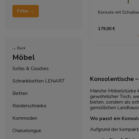
Filter →
Konsole mit Schubl
179,00 €
→ Back
Möbel
Sofas & Couches
Konsolentische –
Schrankbetten LENART
Manche Möbelstücke 
Betten
gewöhnlicher Tisch, we
bieten, sondern als ec
Kleiderschränke
gemütlichen Landhausst
Kommoden
Wo passt ein Konsol
Aufgrund der kompakte
Chaiselongue