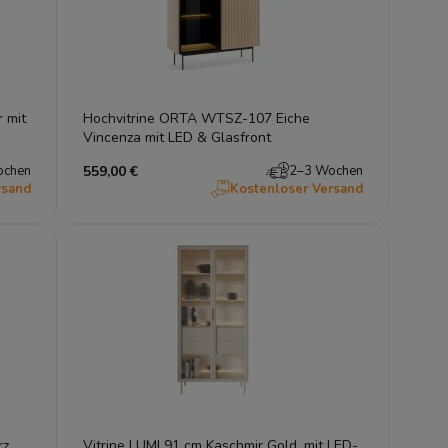
 mit
Hochvitrine ORTA WTSZ-107 Eiche
Vincenza mit LED & Glasfront
ochen
559,00 €
2–3 Wochen
rsand
Kostenloser Versand
z,
Vitrine LUMI 91 cm Kaschmir Gold, mit LED-