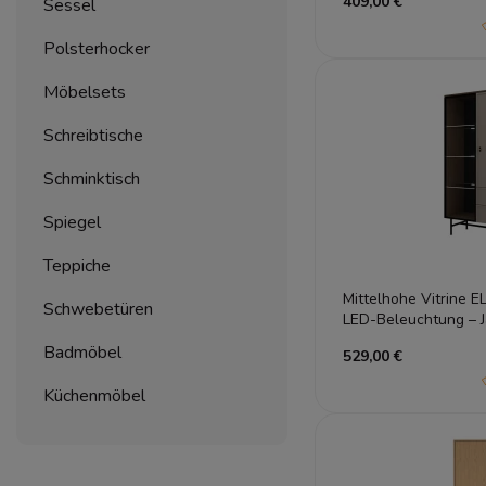
409,00 €
Sessel
Polsterhocker
Möbelsets
Schreibtische
Schminktisch
Spiegel
Teppiche
Mittelhohe Vitrine E
Schwebetüren
LED-Beleuchtung – J
Schubladen
Badmöbel
529,00 €
Küchenmöbel