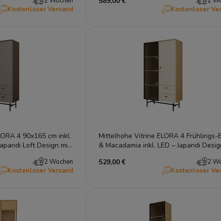
2 Wochen
589,00 €
2 W
Kostenloser Versand
Kostenloser Ve
LORA 4 90x165 cm inkl.
Mittelhohe Vitrine ELORA 4 Frühlings-
apandi Loft Design mit
& Macadamia inkl. LED – Japandi Desig
90x165 cm
2 Wochen
529,00 €
2 W
Kostenloser Versand
Kostenloser Ve