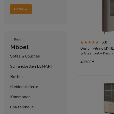
Filter →
→ Back
5.0
Möbel
Design Vitrine LINN
& Glasfront – Kaschm
Sofas & Couches
499,00 €
Schrankbetten LENART
Betten
Kleiderschränke
Kommoden
Chaiselongue