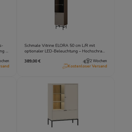
s-
Schmale Vitrine ELORA 50 cm L/R mit
ng –
optionaler LED-Beleuchtung – Hochschrank
Japandi & Loft Design
ochen
389,00 €
2 Wochen
rsand
Kostenloser Versand