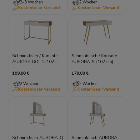
2–3 Wochen
2 Wochen
Kostenloser Versand
Kostenloser Versand
Schminktisch / Konsole
Schminktisch / Konsole
AURORA GOLD (102 cm)
AURORA-S (102 cm) –
– Stahlgestell (Kaschmir /
Kaschmir oder Weiß
199,00 €
179,00 €
Weiß)
Hochglanz
2 Wochen
2 Wochen
Kostenloser Versand
Kostenloser Versand
Schminktisch AURORA-Q
Schminktisch AURORA-