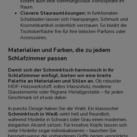
schafft auch eine stimmungsvolle Atmosphäre im
Raum.
Clevere Stauraumlösungen:
In funktionalen
Schubladen lassen sich Haarspangen, Schmuck und
Kosmetikartikel ordentlich verstauen. So bleibt die
Tischoberfläche frei für Ihre liebsten Parfüms oder
Accessoires.
Materialien und Farben, die zu jedem
Schlafzimmer passen
Damit sich der Schminktisch harmonisch in Ihr
Schlafzimmer einfügt, bieten wir eine breite
Palette an Materialien und Stilen an.
Ob robuster
MDF-Holzwerkstoff, edles Massivholz, moderne
Glaselemente oder filigrane Metallgestelle – für jeden
Geschmack ist etwas dabei.
In puncto Design haben Sie die Wahl: Ein klassischer
Schminktisch in Weiß
wirkt hell und freundlich,
während Modelle in Schwarz oder Grau einen modernen,
eleganten Akzent setzen. Für kreative Köpfe lassen sich
viele Modelle sogar individualisieren – tauschen Sie
beispielsweise die vorhandenen Griffe gegen vergoldete