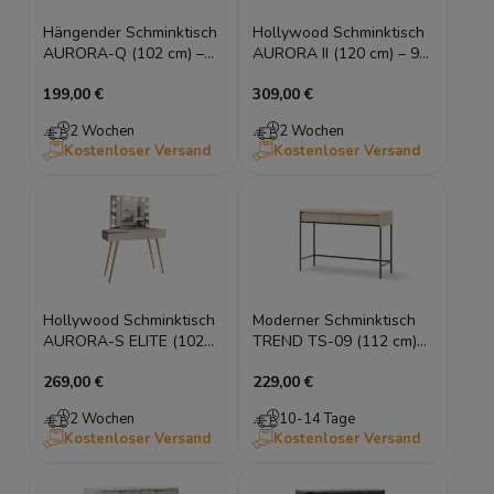
Hängender Schminktisch
Hollywood Schminktisch
AURORA-Q (102 cm) –
AURORA II (120 cm) – 9
Halbmond-Spiegel
LEDs (Kaschmir oder
199,00 €
309,00 €
(Kaschmir/Weiß)
Weiß)
2 Wochen
2 Wochen
Kostenloser Versand
Kostenloser Versand
Hollywood Schminktisch
Moderner Schminktisch
AURORA-S ELITE (102
TREND TS-09 (112 cm)
cm) – 12 LEDs & schräge
mit Rillenfront –
269,00 €
229,00 €
Gold-Beine
Sandbeige
2 Wochen
10-14 Tage
Kostenloser Versand
Kostenloser Versand