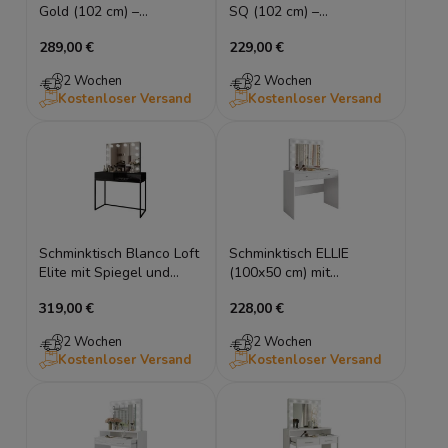
Gold (102 cm) –
SQ (102 cm) –
Halbmond-Spiegel &
Halbmond-Spiegel &
289,00 €
229,00 €
Stahlgestell
schräge Gold-Beine
2 Wochen
2 Wochen
Kostenloser Versand
Kostenloser Versand
Schminktisch Blanco Loft
Schminktisch ELLIE
Elite mit Spiegel und
(100x50 cm) mit
Beleuchtung
beleuchtetem LED-
319,00 €
228,00 €
Spiegel & 2 Schubladen
– Weiß Matt
2 Wochen
2 Wochen
Kostenloser Versand
Kostenloser Versand