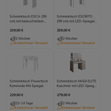
Schminktisch ESCA (99
Schminktisch ESCRITO
cm) mit beleuchtetem
(99 cm) mit LED-Spiegel
LED-Spiegel &
& 2 Schubladen – Weiß
239,00 €
259,00 €
Hochglanz-Fronten –
Matt
Weiß
2 Wochen
2 Wochen
Kostenloser Versand
Kostenloser Versand
Schminktisch Frisiertisch
Schminktisch MADI ELITE
Kommode Mit Spiegel
Kaschmir mit LED-Spiegel
& 5 Schubladen
229,00 €
279,00 €
10-14 Tage
2 Wochen
Kostenloser Versand
Kostenloser Versand