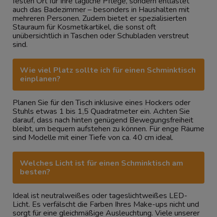
festen Ort für Ihre tägliche Pflege, sondern entlastet
auch das
Badezimmer
– besonders in Haushalten mit
mehreren Personen. Zudem bietet er spezialisierten
Stauraum für Kosmetikartikel, die sonst oft
unübersichtlich in Taschen oder Schubladen verstreut
sind.
Wie viel Platz sollte ich für einen Schminktisch
einplanen?
Planen Sie für den Tisch inklusive eines Hockers oder
Stuhls
etwas 1 bis 1,5 Quadratmeter ein. Achten Sie
darauf, dass nach hinten genügend Bewegungsfreiheit
bleibt, um bequem aufstehen zu können. Für enge Räume
sind Modelle mit einer Tiefe von ca. 40 cm ideal.
Welches Licht ist für einen Schminktisch am
besten?
Ideal ist neutralweißes oder tageslichtweißes LED-
Licht. Es verfälscht die Farben Ihres Make-ups nicht und
sorgt für eine gleichmäßige Ausleuchtung. Viele unserer