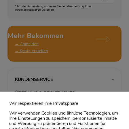
* Mit der Anmeldung stimmen Sie der Verarbeitung Ihrer
personenbezogenen Daten zu
Mehr Bekommen
→ Anmelden
→ Konto erstellen
KUNDENSERVICE
ÜBER UNS & RECHTLICHES
Wir respektieren Ihre Privatsphäre
MEIN ACCOUNT
Wir verwenden Cookies und ähnliche Technologien, um
Ihre Einstellungen zu speichern, personalisierte Inhalte
BELIEBTE KATEGORIEN
und Werbung zu präsentieren und Funktionen für
soziale Medien bereitzustellen. Wir verwenden