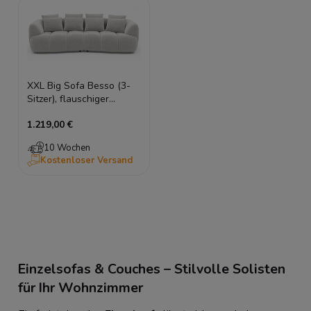
XXL Big Sofa Besso (3-
Sitzer), flauschiger
Chenille
1.219,00 €
(Haustierfreundlich),
Lounge-Tiefe (130 cm),
10 Wochen
278 cm
Kostenloser Versand
Einzelsofas & Couches – Stilvolle Solisten
für Ihr Wohnzimmer