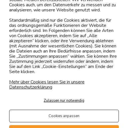
Cookies auch, um den Datenverkehr zu messen und zu
analysieren, wie unsere Website genutzt wird.
Kontaktiere uns!
Standardmäßig sind nur die Cookies aktiviert, die für
das ordnungsgemäße Funktionieren der Website
0151 12200811
erforderlich sind. Im Folgenden können Sie alle Arten
von Cookies akzeptieren, indem Sie auf „Alle
shop@yourhouse24.eu
akzeptieren“ klicken, oder ihre Verwendung ablehnen
(mit Ausnahme der wesentlichen Cookies). Sie können
Mo. - Fr. 07:00-15:00
die Dateien auch an Ihre Bedürfnisse anpassen, indem
Sie „Zustimmungen anpassen“ wählen. Sie können Ihre
Zustimmung jederzeit widerrufen oder ändern, indem
Sie auf den Link „Cookie-Einstellungen“ am Ende der
Seite klicken.
4.6
Basierend auf
375
Bewertungen
von jeher
Mehr über Cookies lesen Sie in unsere
Datenschutzerklärung
Folge uns
Zulassen nur notwendig
Transportarten
Der Versand erfolgt per
Cookies anpassen
private Spedition
Geprüfte Präsenz