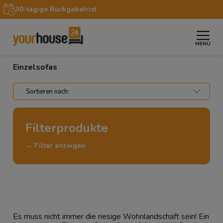
30-tägige Rückgabefrist
MENÜ
»
»
»
Startseite
Möbel
Sofas & Couches
Einzelsofas
Einzelsofas
Filterprodukte
→ Filter anzeigen
Es muss nicht immer die riesige Wohnlandschaft sein! Ein