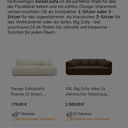
hochwertiges
Einzelsofa
ist die perfekte Wahl für alle,
die Flexibilität lieben und ein echtes Design-Statement
setzen möchten. Ob als kompakter
1-Sitzer oder 2-
Sitzer
für das Jugendzimmer, als klassischer
3-Sitzer
für
das Wohnzimmer oder als tiefes Big Sofa – bei
yourhouse24.de
finden Sie stilvolle und bequeme
Solisten für jeden Raum.
Design Schlafsofa
XXL Big Sofa Albio 2x
Puente (3-Sitzer),
elektrischer Sitzvorzug,
Webstoff, verstellbare
feine Steppung, edler
779,00 €
1.589,00 €
Armlehnen & Bettkasten,
Stoff 286 cm
214 cm breit
7 Wochen
10 Wochen
Kostenloser Versand
Kostenloser Versand