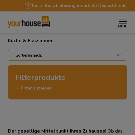
Kostenlose Lieferung innerhalb Deutschlands
MENÜ
»
»
Startseite
Wohnbereiche
Küche & Esszimmer
Küche & Esszimmer
Filterprodukte
→ Filter anzeigen
Der gesellige Mittelpunkt Ihres Zuhauses!
Ob das