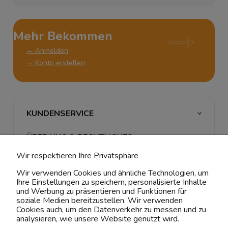
Mehr Bekommen
→ Anmelden
→ Konto erstellen
KUNDENSERVICE
ÜBER UNS & RECHTLICHES
Wir respektieren Ihre Privatsphäre
MEIN ACCOUNT
Wir verwenden Cookies und ähnliche Technologien, um
Ihre Einstellungen zu speichern, personalisierte Inhalte
BELIEBTE KATEGORIEN
und Werbung zu präsentieren und Funktionen für
soziale Medien bereitzustellen. Wir verwenden
Cookies auch, um den Datenverkehr zu messen und zu
analysieren, wie unsere Website genutzt wird.