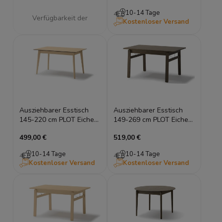
10-14 Tage
Verfügbarkeit der
Kostenloser Versand
Artikel melden
Ausziehbarer Esstisch
Ausziehbarer Esstisch
145-220 cm PLOT Eiche
149-269 cm PLOT Eiche
Hell Holztisch
Dunkel Holztisch
499,00 €
519,00 €
Esszimmertisch
Esszimmertisch
10-14 Tage
10-14 Tage
Kostenloser Versand
Kostenloser Versand