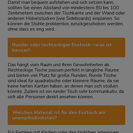
Damit man bequem aufstehen und sich setzen kann,
sollten Sie einen Abstand von mindestens 80 bis 100
Zentimetern zwischen der Tischkante und der Wand oder
anderen Möbelstücken (wie Sideboards) einplanen. So
können die Stühle problemlos zurückgeschoben werden,
ohne dass es eng wird.
Runder oder rechteckiger Esstisch – was ist
besser?
Das hängt vom Raum und Ihren Gewohnheiten ab.
Rechteckige Tische passen perfekt in längliche Räume
und bieten viel Platz für große Runden. Runde Tische
sind ideal für quadratische oder kleinere Räume, da sie
keine harten Kanten haben, an denen man sich stoßen
könnte. Zudem ist ein runder Tisch sehr kommunikativ, da
sich alle Personen direkt ansehen können.
Welches Material ist für den Esstisch am
unempfindlichsten?
Für Familien mit Kindern oder den täglichen, intensiven