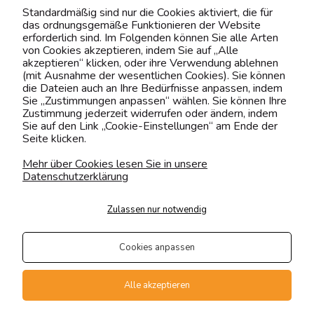
Kontaktiere uns!
Standardmäßig sind nur die Cookies aktiviert, die für
das ordnungsgemäße Funktionieren der Website
0151 12200811
erforderlich sind. Im Folgenden können Sie alle Arten
von Cookies akzeptieren, indem Sie auf „Alle
shop@yourhouse24.eu
akzeptieren“ klicken, oder ihre Verwendung ablehnen
(mit Ausnahme der wesentlichen Cookies). Sie können
Mo. - Fr. 07:00-15:00
die Dateien auch an Ihre Bedürfnisse anpassen, indem
Sie „Zustimmungen anpassen“ wählen. Sie können Ihre
Zustimmung jederzeit widerrufen oder ändern, indem
Sie auf den Link „Cookie-Einstellungen“ am Ende der
Seite klicken.
4.6
Basierend auf
373
Bewertungen
von jeher
Mehr über Cookies lesen Sie in unsere
Datenschutzerklärung
Folge uns
Zulassen nur notwendig
Transportarten
Der Versand erfolgt per
Cookies anpassen
private Spedition
Geprüfte Präsenz
Alle akzeptieren
Zahlungsmethoden