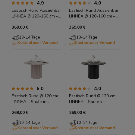
4.9
4.0
Esstisch Rund Ausziehbar
Esstisch Rund Ausziehbar
LINNEA Ø 120-160 cm –
LINNEA Ø 120-160 cm –
Säule in Lamellen-Optik
Säule in Lamellen-Optik
369,00 €
369,00 €
– Kaschmir / Beige
– Schwarz Matt
10-14 Tage
10-14 Tage
Kostenloser Versand
Kostenloser Versand
5.0
4.0
Esstisch Rund Ø 120 cm
Esstisch Rund Ø 120 cm
LINNEA – Säule in
LINNEA – Säule in
Lamellen-Optik –
Lamellen-Optik –
269,00 €
269,00 €
Kaschmir / Beige
Schwarz Matt
10-14 Tage
10-14 Tage
Kostenloser Versand
Kostenloser Versand