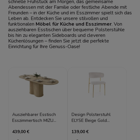
schnelle Frühstück am Morgen, das gemeinsame
Abendessen mit der Familie oder festliche Abende mit
Freunden – in der Küche und im Esszimmer spielt sich das
Leben ab. Entdecken Sie unsere stilvollen und
funktionalen
Möbel für Küche und Esszimmer
. Von
ausziehbaren Esstischen über bequeme Polsterstühle
bis hin zu eleganten Sideboards und cleveren
Küchenlösungen – finden Sie jetzt die perfekte
Einrichtung für Ihre Genuss-Oase!
Ausziehbarer Esstisch
Design Polsterstuhl
Esszimmertisch MIZU
ELYSE Beige Gold
180-220 cm Cremona
Esszimmerstuhl
439,00 €
139,00 €
Eiche, Lamellen
Metallbeine