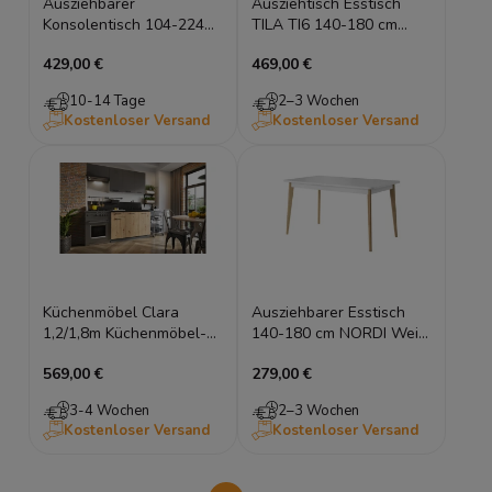
Ausziehbarer
Ausziehtisch Esstisch
Konsolentisch 104-224
TILA TI6 140-180 cm
cm PLOT Eiche Hell
Kaschmir Geölte Eiche,
429,00 €
469,00 €
Klapptisch Esstisch
Geriffelte Details
10-14 Tage
2–3 Wochen
Kostenloser Versand
Kostenloser Versand
Küchenmöbel Clara
Ausziehbarer Esstisch
1,2/1,8m Küchenmöbel-
140-180 cm NORDI Weiß
Set
Eiche Riviera Scandi
569,00 €
279,00 €
Tisch
3-4 Wochen
2–3 Wochen
Kostenloser Versand
Kostenloser Versand