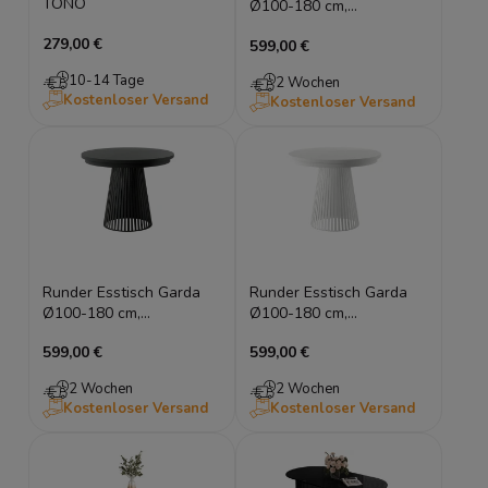
TONO
Ø100-180 cm,
ausziehbar, Metallgestell
279,00 €
599,00 €
(Kaschmir), Lamellen-
Optik
10-14 Tage
2 Wochen
Kostenloser Versand
Kostenloser Versand
Runder Esstisch Garda
Runder Esstisch Garda
Ø100-180 cm,
Ø100-180 cm,
ausziehbar, Metallgestell
ausziehbar, Metallgestell
599,00 €
599,00 €
(Schwarz), Lamellen-
(Weiß), Lamellen-Optik
Optik
2 Wochen
2 Wochen
Kostenloser Versand
Kostenloser Versand