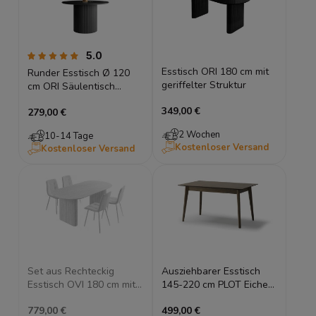
5.0
Esstisch ORI 180 cm mit
Runder Esstisch Ø 120
geriffelter Struktur
cm ORI Säulentisch
Rillenoptik MDF Matt
349,00 €
279,00 €
2 Wochen
10-14 Tage
Kostenloser Versand
Kostenloser Versand
Set aus Rechteckig
Ausziehbarer Esstisch
Esstisch OVI 180 cm mit
145-220 cm PLOT Eiche
geriffelter Struktur und
Dunkel Holztisch
779,00 €
499,00 €
Stühlen
Esszimmertisch