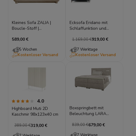
Kleines Sofa ZALIA |
Ecksofa Eridano mit
Boucle-Stoff |
Schlaffunktion und
Schlaffunktion &
Bettkasten
589,00 €
919,00 €
1.169,00 €
Stauraum | Sahne Boucle
- Quelle 02
5 Wochen
7 Werktage
Kostenloser Versand
Kostenloser Versand
4.0
Boxspringbett mit
Highboard Muti 2D
Beleuchtung LARA
Kaschmir 98x123x40 cm
180x200 (Bonell-
679,00 €
839,00 €
Matratze und Topper), mit
319,00 €
389,00 €
zwei Bettkästen,
7 Werktage
7 Werktage