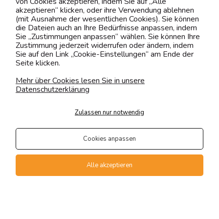
von Cookies akzeptieren, indem Sie auf „Alle
shop@yourhouse24.eu
akzeptieren“ klicken, oder ihre Verwendung ablehnen
(mit Ausnahme der wesentlichen Cookies). Sie können
Mo. - Fr. 07:00-15:00
die Dateien auch an Ihre Bedürfnisse anpassen, indem
Sie „Zustimmungen anpassen“ wählen. Sie können Ihre
Zustimmung jederzeit widerrufen oder ändern, indem
Sie auf den Link „Cookie-Einstellungen“ am Ende der
Seite klicken.
4.6
Basierend auf
373
Bewertungen
von jeher
Mehr über Cookies lesen Sie in unsere
Datenschutzerklärung
Folge uns
Zulassen nur notwendig
Transportarten
Der Versand erfolgt per
Cookies anpassen
private Spedition
Geprüfte Präsenz
Alle akzeptieren
Zahlungsmethoden
Vollversion der Webseite
Kontakt
Suche
Konto
Warenkorb
Sklep internetowy Shoper Premium