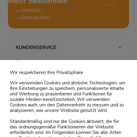
Mehr Bekommen
→ Anmelden
→ Konto erstellen
KUNDENSERVICE
ÜBER UNS & RECHTLICHES
Wir respektieren Ihre Privatsphäre
MEIN ACCOUNT
Wir verwenden Cookies und ähnliche Technologien, um
Ihre Einstellungen zu speichern, personalisierte Inhalte
BELIEBTE KATEGORIEN
und Werbung zu präsentieren und Funktionen für
soziale Medien bereitzustellen. Wir verwenden
Cookies auch, um den Datenverkehr zu messen und zu
analysieren, wie unsere Website genutzt wird.
Kontaktiere uns!
Standardmäßig sind nur die Cookies aktiviert, die für
das ordnungsgemäße Funktionieren der Website
0151 12200811
erforderlich sind. Im Folgenden können Sie alle Arten