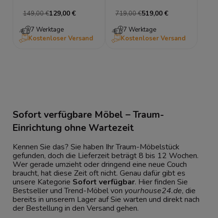
Schwarz & Eiche – LED-
Bettgestell Lattenrost mit
129,00 €
519,00 €
149,00 €
719,00 €
Fach
Bettkasten
7 Werktage
7 Werktage
Kostenloser Versand
Kostenloser Versand
Sofort verfügbare Möbel – Traum-
Einrichtung ohne Wartezeit
Kennen Sie das? Sie haben Ihr Traum-Möbelstück
gefunden, doch die Lieferzeit beträgt 8 bis 12 Wochen.
Wer gerade umzieht oder dringend eine neue Couch
braucht, hat diese Zeit oft nicht. Genau dafür gibt es
unsere Kategorie
Sofort verfügbar
. Hier finden Sie
Bestseller und Trend-Möbel von
yourhouse24.de
, die
bereits in unserem Lager auf Sie warten und direkt nach
der Bestellung in den Versand gehen.