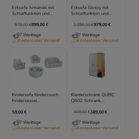
Ecksofa Armando mit
Ecksofa Glossy mit
Schlaffunktion und
Schlaffunktion und
Bettkasten &
Bettkasten Sofort
899,00 €
979,00 €
979,00 €
1.099,00 €
Relaxfunktion Sofort
verfügbar
verfügbar
7 Werktage
7 Werktage
Kostenloser Versand
Kostenloser Versand
Kindersofa Kindercouch
Kleiderschrank QUBIC
Kindersessel
QB02, Schrank,
Kinderbecken
Drehtürenschrank, 3
59,00 €
389,00 €
469,00 €
Kindermöbel Sterne
Türiger mit Beleuchtung
7 Werktage
7 Werktage
Kostenloser Versand
Kostenloser Versand