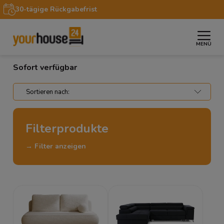
30-tägige Rückgabefrist
MENÜ
»
Startseite
Sofort verfügbar
Sofort verfügbar
Filterprodukte
→ Filter anzeigen