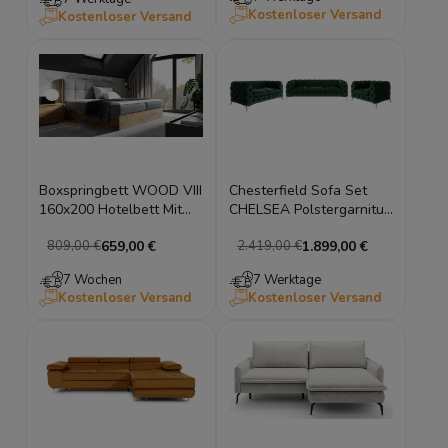
kontinentales Bett
Kostenloser Versand
Kostenloser Versand
Boxspringbett WOOD VIII
Chesterfield Sofa Set
160x200 Hotelbett Mit
CHELSEA Polstergarnitur
Zwei Bettkasten
Couchgarnitur Silberfüße
659,00 €
1.899,00 €
809,00 €
2.419,00 €
Kontinentales Bett Eiche
7 Wochen
7 Werktage
Kostenloser Versand
Kostenloser Versand