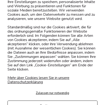
Ihre Einstellungen zu speichern, personalisierte Inhalte
BELIEBTE KATEGORIEN
und Werbung zu präsentieren und Funktionen für
soziale Medien bereitzustellen. Wir verwenden
Cookies auch, um den Datenverkehr zu messen und zu
analysieren, wie unsere Website genutzt wird.
Kontaktiere uns!
Standardmäßig sind nur die Cookies aktiviert, die für
das ordnungsgemäße Funktionieren der Website
0151 12200811
erforderlich sind. Im Folgenden können Sie alle Arten
von Cookies akzeptieren, indem Sie auf „Alle
shop@yourhouse24.eu
akzeptieren“ klicken, oder ihre Verwendung ablehnen
(mit Ausnahme der wesentlichen Cookies). Sie können
Mo. - Fr. 07:00-15:00
die Dateien auch an Ihre Bedürfnisse anpassen, indem
Sie „Zustimmungen anpassen“ wählen. Sie können Ihre
Zustimmung jederzeit widerrufen oder ändern, indem
Sie auf den Link „Cookie-Einstellungen“ am Ende der
Seite klicken.
4.6
Basierend auf
373
Bewertungen
von jeher
Mehr über Cookies lesen Sie in unsere
Datenschutzerklärung
Folge uns
Zulassen nur notwendig
Transportarten
Der Versand erfolgt per