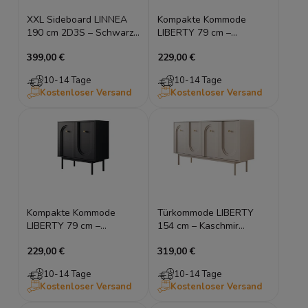
XXL Sideboard LINNEA
Kompakte Kommode
190 cm 2D3S – Schwarz
LIBERTY 79 cm –
Matt – Runde Ecken &
Kaschmir geriffelt & Gold
399,00 €
229,00 €
Lamellen
10-14 Tage
10-14 Tage
Kostenloser Versand
Kostenloser Versand
Kompakte Kommode
Türkommode LIBERTY
LIBERTY 79 cm –
154 cm – Kaschmir
Schwarz geriffelt & Gold
geriffelt & Gold
229,00 €
319,00 €
10-14 Tage
10-14 Tage
Kostenloser Versand
Kostenloser Versand