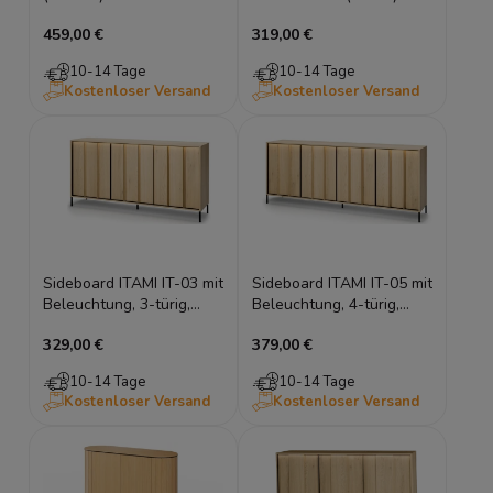
Vincenza & Eukalyptus |
Torro Cremona Eiche &
459,00 €
319,00 €
Riffel-Design
Schwarz mit Beleuchtung
10-14 Tage
10-14 Tage
Kostenloser Versand
Kostenloser Versand
Sideboard ITAMI IT-03 mit
Sideboard ITAMI IT-05 mit
Beleuchtung, 3-türig,
Beleuchtung, 4-türig,
165x83x40 cm, Eiche
XXL-Breite 206 cm, Eiche
329,00 €
379,00 €
Cremona / Schwarz
Cremona / Schwarz
10-14 Tage
10-14 Tage
Kostenloser Versand
Kostenloser Versand