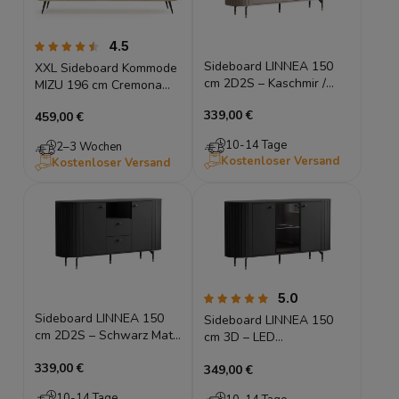
4.5
Sideboard LINNEA 150
XXL Sideboard Kommode
cm 2D2S – Kaschmir /
MIZU 196 cm Cremona
Beige – Runde Ecken &
Eiche, Lamellen,
339,00 €
Lamellen
459,00 €
Schiebetüren
10-14 Tage
2–3 Wochen
Kostenloser Versand
Kostenloser Versand
5.0
Sideboard LINNEA 150
Sideboard LINNEA 150
cm 2D2S – Schwarz Matt
cm 3D – LED
– Runde Ecken &
Beleuchtung & Glasfront
339,00 €
Lamellen
349,00 €
– Schwarz Matt
10-14 Tage