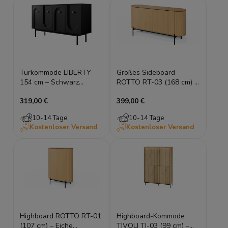
Türkommode LIBERTY
Großes Sideboard
154 cm – Schwarz
ROTTO RT-03 (168 cm) –
geriffelt & Gold
Eiche Vincenza &
319,00 €
399,00 €
Eukalyptus | 4 Türen
10-14 Tage
10-14 Tage
Kostenloser Versand
Kostenloser Versand
Highboard ROTTO RT-01
Highboard-Kommode
(107 cm) – Eiche
TIVOLI TI-03 (99 cm) –