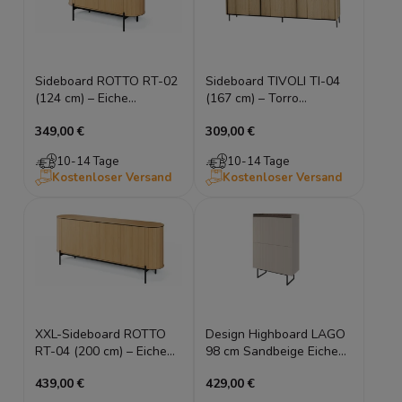
Sideboard ROTTO RT-02
Sideboard TIVOLI TI-04
(124 cm) – Eiche
(167 cm) – Torro
Vincenza & Eukalyptus |
Cremona Eiche &
349,00 €
309,00 €
Riffel-Design
Schwarz mit LED-
Beleuchtung
10-14 Tage
10-14 Tage
Kostenloser Versand
Kostenloser Versand
XXL-Sideboard ROTTO
Design Highboard LAGO
RT-04 (200 cm) – Eiche
98 cm Sandbeige Eiche
Vincenza & Eukalyptus |
geriffelt Kommode LED
439,00 €
429,00 €
4 Türen