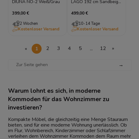
DIUNA NO-2 Weiß/Grau
LAGO 192 cm Sandbeige
Eiche Türkommode LED
399,00 €
499,00 €
2 Wochen
10-14 Tage
Kostenloser Versand
Kostenloser Versand
«
1
2
3
4
5
...
12
»
→
Warum lohnt es sich, in moderne
Kommoden für das Wohnzimmer zu
investieren?
Kompakte Möbel, die gleichzeitig eine Menge Stauraum
bieten, sind für eine moderne Wohnung unerlässlich. Ob
im Flur, Wohnbereich, Kinderzimmer oder Schlafzimmer
verleihen dem Wohnzimmer Kommoden dem Raum mehr