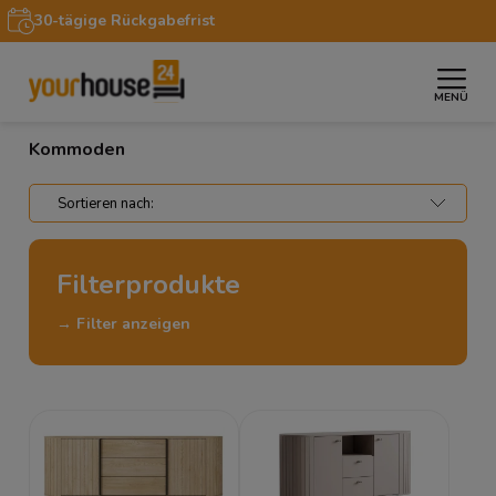
30-tägige Rückgabefrist
MENÜ
»
»
Startseite
Möbel
Kommoden
Kommoden
Filterprodukte
→ Filter anzeigen