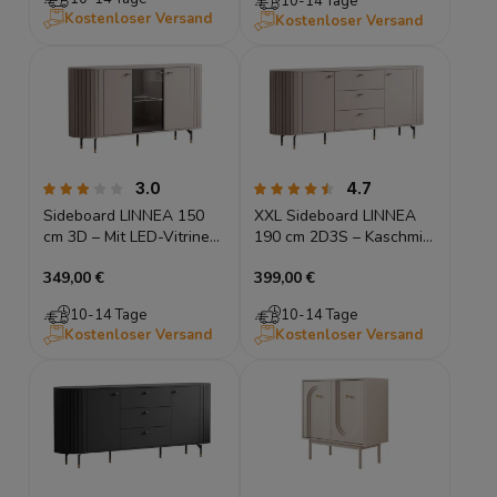
10-14 Tage
Kostenloser Versand
Kostenloser Versand
3.0
4.7
Sideboard LINNEA 150
XXL Sideboard LINNEA
cm 3D – Mit LED-Vitrine
190 cm 2D3S – Kaschmir
& Glas – Kaschmir / Beige
/ Beige – Runde Ecken &
349,00 €
399,00 €
Lamellen
10-14 Tage
10-14 Tage
Kostenloser Versand
Kostenloser Versand