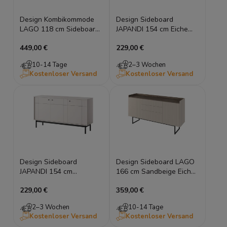
Design Kombikommode
Design Sideboard
LAGO 118 cm Sideboard
JAPANDI 154 cm Eiche
Sandbeige Eiche LED
Linea geriffelt
449,00 €
229,00 €
Kombikommode Holzfüße
10-14 Tage
2–3 Wochen
Kostenloser Versand
Kostenloser Versand
Design Sideboard
Design Sideboard LAGO
JAPANDI 154 cm
166 cm Sandbeige Eiche
Kaschmir geriffelt
geriffelt Kommode LED
229,00 €
359,00 €
Kombikommode Holzfüße
2–3 Wochen
10-14 Tage
Kostenloser Versand
Kostenloser Versand