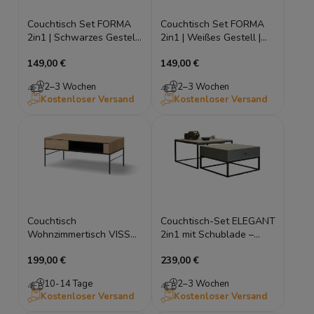
Couchtisch Set FORMA
Couchtisch Set FORMA
2in1 | Schwarzes Gestell
2in1 | Weißes Gestell |
| Loft
Skandinavisch
149,00 €
149,00 €
2–3 Wochen
2–3 Wochen
Kostenloser Versand
Kostenloser Versand
Couchtisch
Couchtisch-Set ELEGANT
Wohnzimmertisch VISSO
2in1 mit Schublade –
VI-09 110 cm Eiche
Quadratisches Loft-
199,00 €
239,00 €
Linear, mit Ablage,
Design
Metallfüße
10-14 Tage
2–3 Wochen
Kostenloser Versand
Kostenloser Versand