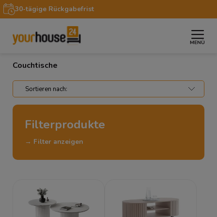
30-tägige Rückgabefrist
MENÜ
»
»
Startseite
Möbel
Couchtische
Couchtische
Filterprodukte
→ Filter anzeigen