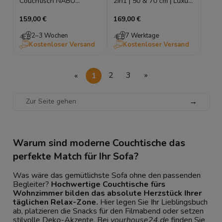
Couchtisch NABU
2in1 | 50 & 70 cm | Luxus
80x80cm – Eiche Geölt
Design | Kaschmir & Glas
159,00 €
169,00 €
Optik (Japandi Stil)
Hochglanz
2–3 Wochen
7 Werktage
Kostenloser Versand
Kostenloser Versand
«
1
2
3
»
→
Warum sind moderne Couchtische das
perfekte Match für Ihr Sofa?
Was wäre das gemütlichste
Sofa
ohne den passenden
Begleiter?
Hochwertige Couchtische fürs
Wohnzimmer bilden das absolute Herzstück Ihrer
täglichen Relax-Zone.
Hier legen Sie Ihr Lieblingsbuch
ab, platzieren die Snacks für den Filmabend oder setzen
stilvolle Deko-Akzente. Bei
yourhouse24.de
finden Sie