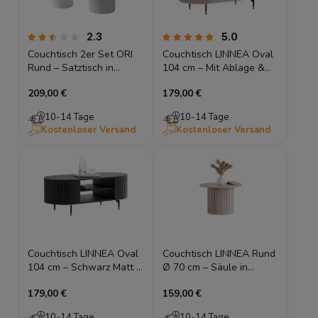
2.3
5.0
Couchtisch 2er Set ORI
Couchtisch LINNEA Oval
Rund – Satztisch in
104 cm – Mit Ablage &
Lamellen-Optik
Lamellen – Kaschmir /
209,00 €
179,00 €
Beige
10-14 Tage
10-14 Tage
Kostenloser Versand
Kostenloser Versand
Couchtisch LINNEA Oval
Couchtisch LINNEA Rund
104 cm – Schwarz Matt –
Ø 70 cm – Säule in
Goldene Füße & Ablage
Lamellen-Optik –
179,00 €
159,00 €
Kaschmir
10-14 Tage
10-14 Tage