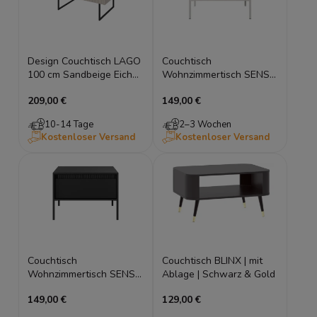
Design Couchtisch LAGO
Couchtisch
100 cm Sandbeige Eiche
Wohnzimmertisch SENSO
geriffelt
68x68 cm Beige, mit
209,00 €
149,00 €
Wohnzimmertisch
Schublade, Riffeloptik
10-14 Tage
2–3 Wochen
Kostenloser Versand
Kostenloser Versand
Couchtisch
Couchtisch BLINX | mit
Wohnzimmertisch SENSO
Ablage | Schwarz & Gold
68x68 cm Schwarz, mit
149,00 €
129,00 €
Schublade, Riffeloptik