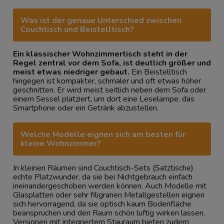
Was ist der genaue Unterschied zwischen
Couchtisch und Beistelltisch?
Ein klassischer Wohnzimmertisch steht in der
Regel zentral vor dem Sofa, ist deutlich größer und
meist etwas niedriger gebaut.
Ein Beistelltisch
hingegen ist kompakter, schmaler und oft etwas höher
geschnitten. Er wird meist seitlich neben dem Sofa oder
einem Sessel platziert, um dort eine Leselampe, das
Smartphone oder ein Getränk abzustellen.
Welche Modelle eignen sich am besten für
kleine Wohnzimmer?
In kleinen Räumen sind Couchtisch-Sets (Satztische)
echte Platzwunder, da sie bei Nichtgebrauch einfach
ineinandergeschoben werden können. Auch Modelle mit
Glasplatten oder sehr filigranen Metallgestellen eignen
sich hervorragend, da sie optisch kaum Bodenfläche
beanspruchen und den Raum schön luftig wirken lassen.
Versionen mit integriertem Stauraum bieten zudem