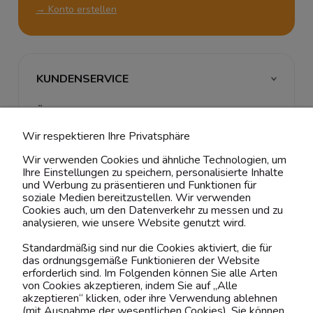
→ Konto erstellen
KUNDENSERVICE
ÜBER UNS & RECHTLICHES
Wir respektieren Ihre Privatsphäre
MEIN ACCOUNT
Wir verwenden Cookies und ähnliche Technologien, um
Ihre Einstellungen zu speichern, personalisierte Inhalte
BELIEBTE KATEGORIEN
und Werbung zu präsentieren und Funktionen für
soziale Medien bereitzustellen. Wir verwenden
Cookies auch, um den Datenverkehr zu messen und zu
analysieren, wie unsere Website genutzt wird.
Kontaktiere uns!
Standardmäßig sind nur die Cookies aktiviert, die für
das ordnungsgemäße Funktionieren der Website
0151 12200811
erforderlich sind. Im Folgenden können Sie alle Arten
von Cookies akzeptieren, indem Sie auf „Alle
shop@yourhouse24.eu
akzeptieren“ klicken, oder ihre Verwendung ablehnen
(mit Ausnahme der wesentlichen Cookies). Sie können