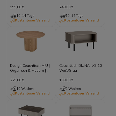
Säulenfuß - Organisches
Skulptur-Fuß - Organisch
199,00 €
249,00 €
Design
10-14 Tage
10-14 Tage
Kostenloser Versand
Kostenloser Versand
Design Couchtisch MIU |
Couchtisch DIUNA NO-10
Organisch & Modern |
Weiß/Grau
Eiche
229,00 €
199,00 €
10 Wochen
2 Wochen
Kostenloser Versand
Kostenloser Versand