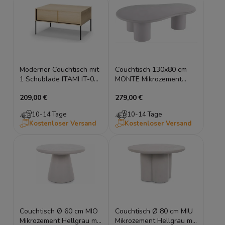
Moderner Couchtisch mit
Couchtisch 130x80 cm
1 Schublade ITAMI IT-07
MONTE Mikrozement
Eiche Torro Cremona /
Hellgrau Organisch -
209,00 €
279,00 €
Schwarz 100x70 cm
Kieselstein-Form
10-14 Tage
10-14 Tage
Kostenloser Versand
Kostenloser Versand
Couchtisch Ø 60 cm MIO
Couchtisch Ø 80 cm MIU
Mikrozement Hellgrau mit
Mikrozement Hellgrau mit