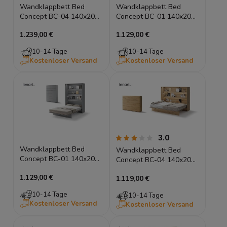
Wandklappbett Bed
Wandklappbett Bed
Concept BC-04 140x200
Concept BC-01 140x200
Schrankbett Horizontal
Schrankbett Vertikal
1.239,00 €
1.129,00 €
Lenart Gästebett Weiß
Lenart Gästebett Eiche
Hochglanz
Artisan
10-14 Tage
10-14 Tage
Kostenloser Versand
Kostenloser Versand
3.0
Wandklappbett Bed
Wandklappbett Bed
Concept BC-01 140x200
Concept BC-04 140x200
Schrankbett Vertikal
Schrankbett Horizontal
1.129,00 €
Lenart Gästebett Grau
1.119,00 €
Lenart Gästebett Eiche
Artisan
10-14 Tage
10-14 Tage
Kostenloser Versand
Kostenloser Versand