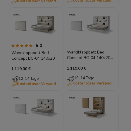
Kostenloser Versand
Kostenloser Versand
5.0
Wandklappbett Bed
Wandklappbett Bed
Concept BC-04 140x200
Concept BC-04 140x200
Schrankbett Horizontal
Schrankbett Horizontal
1.119,00 €
Lenart Gästebett Weiß
1.119,00 €
Lenart Gästebett Kashmir
10-14 Tage
10-14 Tage
Kostenloser Versand
Kostenloser Versand