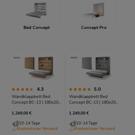
Bed Concept
Concept Pro
Sofa
4.3
5.0
Wandklappbett Bed
Wandklappbett Bed
Concept BC-13 | 180x200
Concept BC-13 | 180x200
cm | Vertikales
cm | Vertikales
1.249,00 €
1.249,00 €
Schrankbett Eiche
Schrankbett Grau |
Artisan | Lenart
Lenart
10-14 Tage
10-14 Tage
Kostenloser Versand
Kostenloser Versand