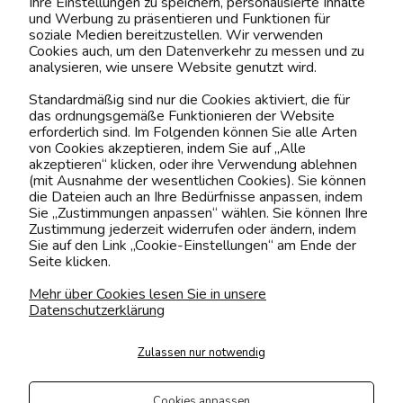
Ihre Einstellungen zu speichern, personalisierte Inhalte
BELIEBTE KATEGORIEN
und Werbung zu präsentieren und Funktionen für
soziale Medien bereitzustellen. Wir verwenden
Cookies auch, um den Datenverkehr zu messen und zu
analysieren, wie unsere Website genutzt wird.
Kontaktiere uns!
Standardmäßig sind nur die Cookies aktiviert, die für
das ordnungsgemäße Funktionieren der Website
0151 12200811
erforderlich sind. Im Folgenden können Sie alle Arten
von Cookies akzeptieren, indem Sie auf „Alle
shop@yourhouse24.eu
akzeptieren“ klicken, oder ihre Verwendung ablehnen
(mit Ausnahme der wesentlichen Cookies). Sie können
Mo. - Fr. 07:00-15:00
die Dateien auch an Ihre Bedürfnisse anpassen, indem
Sie „Zustimmungen anpassen“ wählen. Sie können Ihre
Zustimmung jederzeit widerrufen oder ändern, indem
Sie auf den Link „Cookie-Einstellungen“ am Ende der
Seite klicken.
4.6
Basierend auf
373
Bewertungen
von jeher
Mehr über Cookies lesen Sie in unsere
Datenschutzerklärung
Folge uns
Zulassen nur notwendig
Transportarten
Der Versand erfolgt per
Cookies anpassen