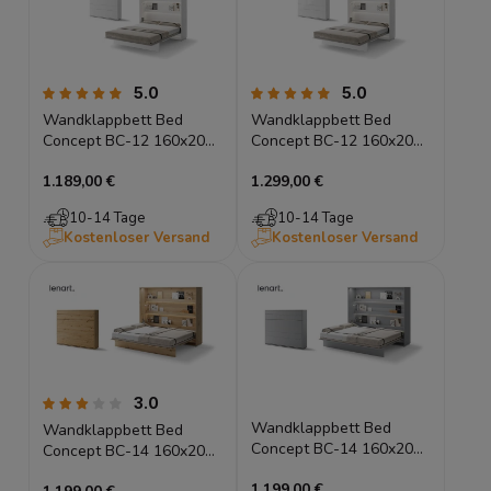
5.0
5.0
Wandklappbett Bed
Wandklappbett Bed
Concept BC-12 160x200
Concept BC-12 160x200
Schrankbett Vertikal
Schrankbett Vertikal
1.189,00 €
1.299,00 €
Lenart Gästebett Weiß
Lenart Gästebett Weiß
Hochglanz
10-14 Tage
10-14 Tage
Kostenloser Versand
Kostenloser Versand
3.0
Wandklappbett Bed
Wandklappbett Bed
Concept BC-14 160x200
Concept BC-14 160x200
Schrankbett Horizontal
Schrankbett Horizontal
1.199,00 €
Lenart Gästebett Grau