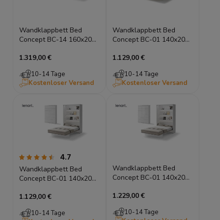
Wandklappbett Bed
Wandklappbett Bed
Concept BC-14 160x200
Concept BC-01 140x200
Schrankbett Horizontal
Schrankbett Vertikal
1.319,00 €
1.129,00 €
Lenart Gästebett Weiß
Lenart Gästebett Kashmir
Hochglanz
10-14 Tage
10-14 Tage
Kostenloser Versand
Kostenloser Versand
4.7
Wandklappbett Bed
Wandklappbett Bed
Concept BC-01 140x200
Concept BC-01 140x200
Schrankbett Vertikal
Schrankbett Vertikal
1.229,00 €
Lenart Gästebett Weiß
1.129,00 €
Lenart Gästebett Weiß
Hochglanz
10-14 Tage
10-14 Tage