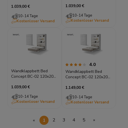
Schrankbett Vertikal
Schrankbett Vertikal
1.039,00 €
Lenart Gästebett Kashmir
1.039,00 €
Lenart Gästebett Grau
10-14 Tage
10-14 Tage
Kostenloser Versand
Kostenloser Versand
4.0
Wandklappbett Bed
Wandklappbett Bed
Concept BC-02 120x200
Concept BC-02 120x200
Schrankbett Vertikal
Schrankbett Vertikal
1.039,00 €
Lenart Gästebett Weiß
1.149,00 €
Lenart Gästebett Weiß
Hochglanz
10-14 Tage
10-14 Tage
Kostenloser Versand
Kostenloser Versand
«
1
2
3
4
5
»