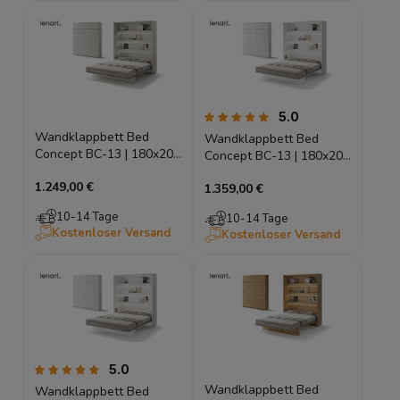
5.0
Wandklappbett Bed
Wandklappbett Bed
Concept BC-13 | 180x200
Concept BC-13 | 180x200
cm | Vertikales
cm | Vertikales
1.249,00 €
Schrankbett Kaschmir |
1.359,00 €
Schrankbett Weiß
Lenart
Hochglanz | Lenart
10-14 Tage
10-14 Tage
Kostenloser Versand
Kostenloser Versand
5.0
Wandklappbett Bed
Wandklappbett Bed