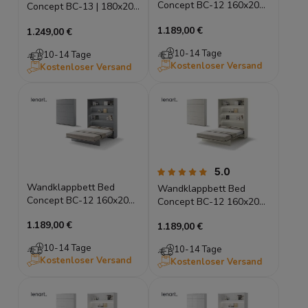
Concept BC-12 160x200
Concept BC-13 | 180x200
Schrankbett Vertikal
cm | Vertikales
1.189,00 €
Lenart Gästebett Eiche
1.249,00 €
Schrankbett Weiß |
Artisan
Lenart
10-14 Tage
10-14 Tage
Kostenloser Versand
Kostenloser Versand
5.0
Wandklappbett Bed
Wandklappbett Bed
Concept BC-12 160x200
Concept BC-12 160x200
Schrankbett Vertikal
Schrankbett Vertikal
1.189,00 €
Lenart Gästebett Grau
1.189,00 €
Lenart Gästebett Kashmir
10-14 Tage
10-14 Tage
Kostenloser Versand
Kostenloser Versand