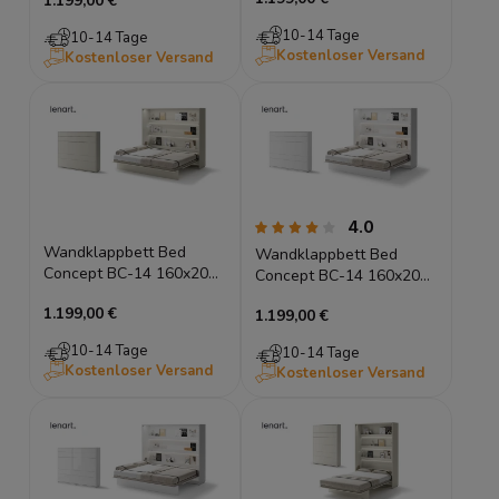
1.199,00 €
Lenart Gästebett Eiche
Artisan
10-14 Tage
10-14 Tage
Kostenloser Versand
Kostenloser Versand
4.0
Wandklappbett Bed
Wandklappbett Bed
Concept BC-14 160x200
Concept BC-14 160x200
Schrankbett Horizontal
Schrankbett Horizontal
1.199,00 €
Lenart Gästebett Kashmir
1.199,00 €
Lenart Gästebett Weiß
10-14 Tage
10-14 Tage
Kostenloser Versand
Kostenloser Versand