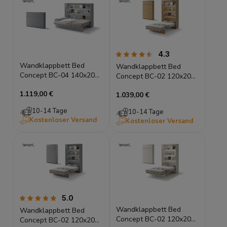
4.3
Wandklappbett Bed
Wandklappbett Bed
Concept BC-04 140x200
Concept BC-02 120x200
Schrankbett Horizontal
Schrankbett Vertikal
1.119,00 €
Lenart Gästebett Grau
1.039,00 €
Lenart Gästebett Eiche
Artisan
10-14 Tage
10-14 Tage
Kostenloser Versand
Kostenloser Versand
5.0
Wandklappbett Bed
Wandklappbett Bed
Concept BC-02 120x200
Concept BC-02 120x200