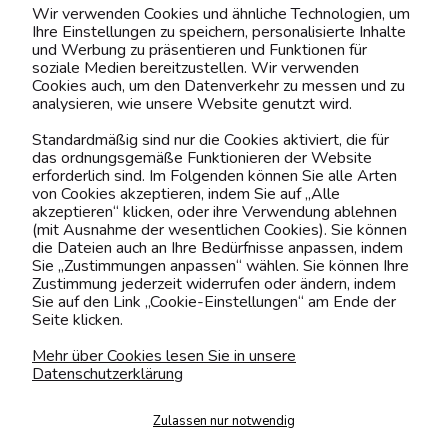
Wir verwenden Cookies und ähnliche Technologien, um
Ihre Einstellungen zu speichern, personalisierte Inhalte
BELIEBTE KATEGORIEN
und Werbung zu präsentieren und Funktionen für
soziale Medien bereitzustellen. Wir verwenden
Cookies auch, um den Datenverkehr zu messen und zu
analysieren, wie unsere Website genutzt wird.
Kontaktiere uns!
Standardmäßig sind nur die Cookies aktiviert, die für
das ordnungsgemäße Funktionieren der Website
0151 12200811
erforderlich sind. Im Folgenden können Sie alle Arten
von Cookies akzeptieren, indem Sie auf „Alle
shop@yourhouse24.eu
akzeptieren“ klicken, oder ihre Verwendung ablehnen
(mit Ausnahme der wesentlichen Cookies). Sie können
Mo. - Fr. 07:00-15:00
die Dateien auch an Ihre Bedürfnisse anpassen, indem
Sie „Zustimmungen anpassen“ wählen. Sie können Ihre
Zustimmung jederzeit widerrufen oder ändern, indem
Sie auf den Link „Cookie-Einstellungen“ am Ende der
Seite klicken.
4.6
Basierend auf
373
Bewertungen
von jeher
Mehr über Cookies lesen Sie in unsere
Datenschutzerklärung
Folge uns
Zulassen nur notwendig