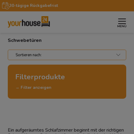
30-tägige Rückgabefrist
MENÜ
»
»
Startseite
Möbel
Schwebetüren
Schwebetüren
Filterprodukte
→ Filter anzeigen
Ein aufgeräumtes Schlafzimmer beginnt mit der richtigen