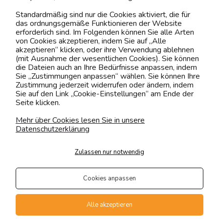
Kontaktiere uns!
Standardmäßig sind nur die Cookies aktiviert, die für
das ordnungsgemäße Funktionieren der Website
0151 12200811
erforderlich sind. Im Folgenden können Sie alle Arten
von Cookies akzeptieren, indem Sie auf „Alle
shop@yourhouse24.eu
akzeptieren“ klicken, oder ihre Verwendung ablehnen
(mit Ausnahme der wesentlichen Cookies). Sie können
Mo. - Fr. 07:00-15:00
die Dateien auch an Ihre Bedürfnisse anpassen, indem
Sie „Zustimmungen anpassen“ wählen. Sie können Ihre
Zustimmung jederzeit widerrufen oder ändern, indem
Sie auf den Link „Cookie-Einstellungen“ am Ende der
Seite klicken.
4.6
Basierend auf
373
Bewertungen
von jeher
Mehr über Cookies lesen Sie in unsere
Datenschutzerklärung
Folge uns
Zulassen nur notwendig
Transportarten
Der Versand erfolgt per
Cookies anpassen
private Spedition
Geprüfte Präsenz
Alle akzeptieren
Zahlungsmethoden