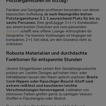
Polstergarnituren im Alltag?
Familien und Gastgeber profitieren besonders von dieser
klassischen Aufteilung.
Je nach Raumgröße bieten
Polstergarnituren 3 2 1 ausreichend Platz für bis zu
sechs Personen.
Eine großzügige 3+1+1 Kombination
aus einem breiten Dreisitzer und zwei passenden
Sesseln
schafft eine offene Lounge-Atmosphäre für
Gespräche. Für kleinere Wohnungen ist hingegen ein
kompaktes 2+1 Set ideal, um den Grundriss nicht zu
erdrücken.
Robuste Materialien und durchdachte
Funktionen für entspannte Stunden
Unsere Sitzgarnituren setzen Ihre Gestaltungswünsche
präzise um. Leichte Designs auf hohen Holz- oder
Metallbeinen lassen den Raum optisch wachsen.
Breite
Cord-Rippen oder flauschiger Bouclé-Stoff sind
extrem reißfest und kaschieren leichte
Verschmutzungen hervorragend.
Liebhaber von
intensiven Farben greifen gerne zu samtigen Velours-
Stoffen in Flaschengrün oder Blutrot.