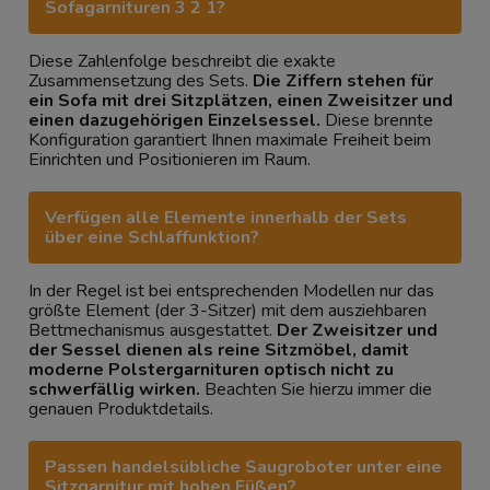
Sofagarnituren 3 2 1?
Diese Zahlenfolge beschreibt die exakte
Zusammensetzung des Sets.
Die Ziffern stehen für
ein Sofa mit drei Sitzplätzen, einen Zweisitzer und
einen dazugehörigen Einzelsessel.
Diese brennte
Konfiguration garantiert Ihnen maximale Freiheit beim
Einrichten und Positionieren im Raum.
Verfügen alle Elemente innerhalb der Sets
über eine Schlaffunktion?
In der Regel ist bei entsprechenden Modellen nur das
größte Element (der 3-Sitzer) mit dem ausziehbaren
Bettmechanismus ausgestattet.
Der Zweisitzer und
der Sessel dienen als reine Sitzmöbel, damit
moderne Polstergarnituren optisch nicht zu
schwerfällig wirken.
Beachten Sie hierzu immer die
genauen Produktdetails.
Passen handelsübliche Saugroboter unter eine
Sitzgarnitur mit hohen Füßen?