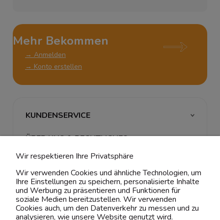
Mehr Bekommen
→ Anmelden
→ Konto erstellen
KUNDENSERVICE
ÜBER UNS & RECHTLICHES
Wir respektieren Ihre Privatsphäre
MEIN ACCOUNT
Wir verwenden Cookies und ähnliche Technologien, um
Ihre Einstellungen zu speichern, personalisierte Inhalte
BELIEBTE KATEGORIEN
und Werbung zu präsentieren und Funktionen für
soziale Medien bereitzustellen. Wir verwenden
Cookies auch, um den Datenverkehr zu messen und zu
analysieren, wie unsere Website genutzt wird.