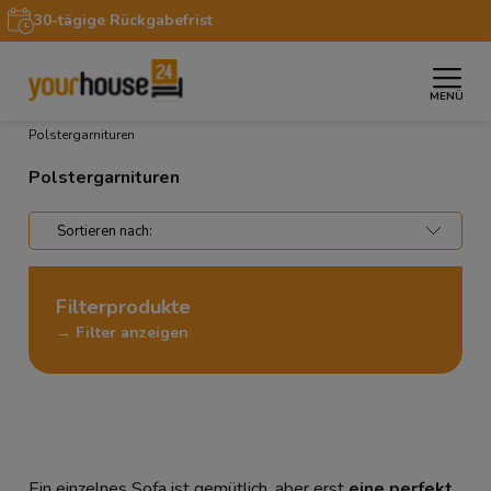
30-tägige Rückgabefrist
MENÜ
»
»
»
Startseite
Möbel
Sofas & Couches
Polstergarnituren
Polstergarnituren
Filterprodukte
→ Filter anzeigen
Ein einzelnes Sofa ist gemütlich, aber erst
eine perfekt