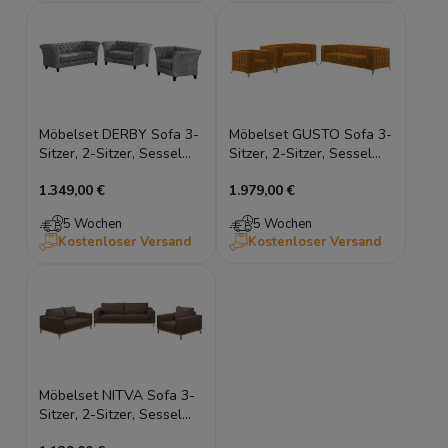
Möbelset DERBY Sofa 3-
Möbelset GUSTO Sofa 3-
Sitzer, 2-Sitzer, Sessel
Sitzer, 2-Sitzer, Sessel
Braun Holzbeine
Wohnlandschaft
1.349,00 €
1.979,00 €
Dekorative Elemente
Hohefüße gepolstertes
5 Wochen
5 Wochen
Kostenloser Versand
Kostenloser Versand
Möbelset NITVA Sofa 3-
Sitzer, 2-Sitzer, Sessel
Holzelemente