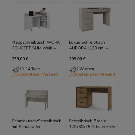
Klappschreibtisch WORK
Luxus Schreibtisch
CONCEPT SLIM Weiß –
AURORA (120 cm) –
Ausklappbar
Kaschmir oder Weiß
239,00 €
209,00 €
Hochglanz
10-14 Tage
2 Wochen
Kostenloser Versand
Kostenloser Versand
Schminktisch/Schreibtisch
Schreibtisch Barold
mit Schubladen
120x60x75 Artisan Eiche
HARMONY HR-03