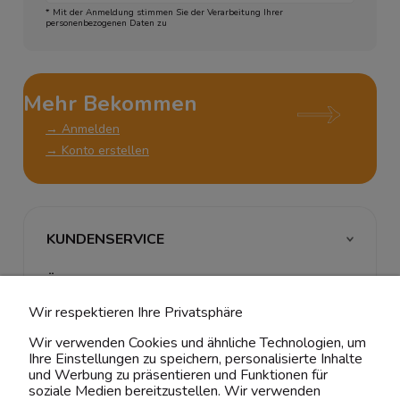
* Mit der Anmeldung stimmen Sie der Verarbeitung Ihrer
personenbezogenen Daten zu
Mehr Bekommen
→ Anmelden
→ Konto erstellen
KUNDENSERVICE
ÜBER UNS & RECHTLICHES
Wir respektieren Ihre Privatsphäre
MEIN ACCOUNT
Wir verwenden Cookies und ähnliche Technologien, um
Ihre Einstellungen zu speichern, personalisierte Inhalte
BELIEBTE KATEGORIEN
und Werbung zu präsentieren und Funktionen für
soziale Medien bereitzustellen. Wir verwenden