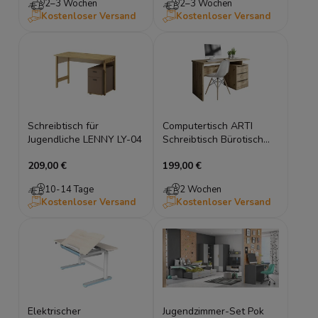
2–3 Wochen
2–3 Wochen
Kostenloser Versand
Kostenloser Versand
Schreibtisch für
Computertisch ARTI
Jugendliche LENNY LY-04
Schreibtisch Bürotisch
Arbeitstisch Kinder
209,00 €
199,00 €
PCTisch
10-14 Tage
2 Wochen
Kostenloser Versand
Kostenloser Versand
Elektrischer
Jugendzimmer-Set Pok