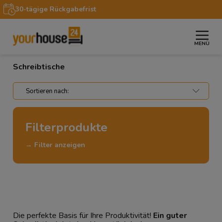
30-tägige Rückgabefrist
MENÜ
»
»
Startseite
Möbel
Schreibtische
Schreibtische
Filterprodukte
→ Filter anzeigen
Die perfekte Basis für Ihre Produktivität!
Ein guter