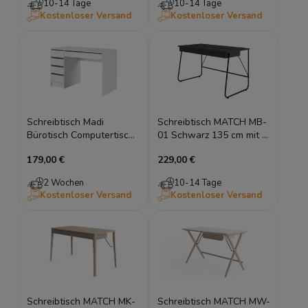
10-14 Tage
10-14 Tage
Kostenloser Versand
Kostenloser Versand
Schreibtisch Madi
Schreibtisch MATCH MB-
Bürotisch Computertisch
01 Schwarz 135 cm mit 2
4 Schubladen Gamertisch
Schubladen
179,00 €
229,00 €
Computertisch Loft
2 Wochen
10-14 Tage
Kostenloser Versand
Kostenloser Versand
Schreibtisch MATCH MK-
Schreibtisch MATCH MW-