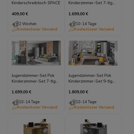
Kinderschreibtisch SPACE
Kinderzimmer-Set 7-tlg
graphit grau weiß Buche
409,00 €
1.699,00 €
Ibsen
2 Wochen
10-14 Tage
Kostenloser Versand
Kostenloser Versand
Jugendzimmer-Set Pok
Jugendzimmer-Set Pok
Kinderzimmer-Set 7-tlg
Kinderzimmer-Set 9-tlg
graphit grau weiß Buche
graphit grau weiß Buche
1.699,00 €
1.809,00 €
Ibsen
Ibsen
10-14 Tage
10-14 Tage
Kostenloser Versand
Kostenloser Versand