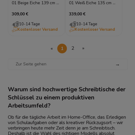
01 Beige Eiche 139 cm 3
01 Weiß Eiche 135 cm mit
Schubladen
Schublade Computertisch
309,00 €
339,00 €
Computertisch Loft
Loft
10-14 Tage
10-14 Tage
Kostenloser Versand
Kostenloser Versand
«
1
2
»
→
Warum sind hochwertige Schreibtische der
Schlüssel zu einem produktiven
Arbeitsumfeld?
Ob für die tägliche Arbeit im Home-Office, das Erledigen
von Schulaufgaben oder als kreativer Rückzugsort – wir
verbringen heute mehr Zeit denn je am Schreibtisch.
Deshalb ist die Wahl des richtigen Modells absolut