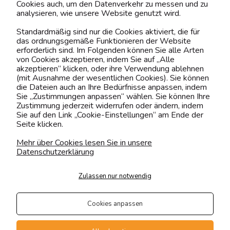
Cookies auch, um den Datenverkehr zu messen und zu
analysieren, wie unsere Website genutzt wird.
Kontaktiere uns!
Standardmäßig sind nur die Cookies aktiviert, die für
das ordnungsgemäße Funktionieren der Website
0151 12200811
erforderlich sind. Im Folgenden können Sie alle Arten
von Cookies akzeptieren, indem Sie auf „Alle
shop@yourhouse24.eu
akzeptieren“ klicken, oder ihre Verwendung ablehnen
(mit Ausnahme der wesentlichen Cookies). Sie können
Mo. - Fr. 07:00-15:00
die Dateien auch an Ihre Bedürfnisse anpassen, indem
Sie „Zustimmungen anpassen“ wählen. Sie können Ihre
Zustimmung jederzeit widerrufen oder ändern, indem
Sie auf den Link „Cookie-Einstellungen“ am Ende der
Seite klicken.
4.6
Basierend auf
374
Bewertungen
von jeher
Mehr über Cookies lesen Sie in unsere
Datenschutzerklärung
Folge uns
Zulassen nur notwendig
Transportarten
Der Versand erfolgt per
Cookies anpassen
private Spedition
Geprüfte Präsenz