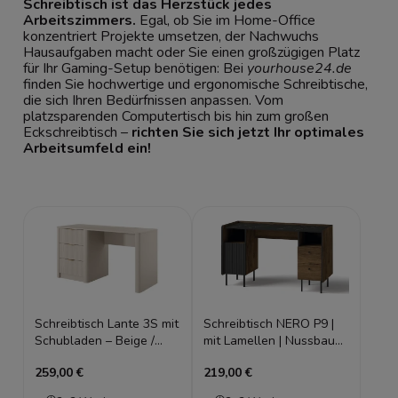
Schreibtisch ist das Herzstück jedes
Arbeitszimmers.
Egal, ob Sie im Home-Office
konzentriert Projekte umsetzen, der Nachwuchs
Hausaufgaben macht oder Sie einen großzügigen Platz
für Ihr Gaming-Setup benötigen: Bei
yourhouse24.de
finden Sie hochwertige und ergonomische Schreibtische,
die sich Ihren Bedürfnissen anpassen. Vom
platzsparenden Computertisch bis hin zum großen
Eckschreibtisch –
richten Sie sich jetzt Ihr optimales
Arbeitsumfeld ein!
Schreibtisch Lante 3S mit
Schreibtisch NERO P9 |
Schubladen – Beige /
mit Lamellen | Nussbaum
Kaschmir – Geriffelte
Warmia & Schwarz | Loft
259,00 €
219,00 €
Fronten & Runde Ecken
industrial