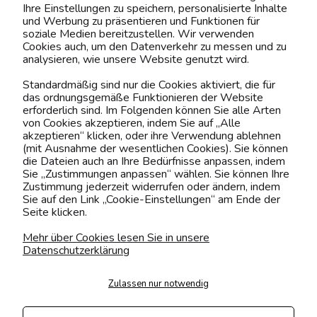
Ihre Einstellungen zu speichern, personalisierte Inhalte
BELIEBTE KATEGORIEN
und Werbung zu präsentieren und Funktionen für
soziale Medien bereitzustellen. Wir verwenden
Cookies auch, um den Datenverkehr zu messen und zu
analysieren, wie unsere Website genutzt wird.
Kontaktiere uns!
Standardmäßig sind nur die Cookies aktiviert, die für
das ordnungsgemäße Funktionieren der Website
0151 12200811
erforderlich sind. Im Folgenden können Sie alle Arten
von Cookies akzeptieren, indem Sie auf „Alle
shop@yourhouse24.eu
akzeptieren“ klicken, oder ihre Verwendung ablehnen
(mit Ausnahme der wesentlichen Cookies). Sie können
Mo. - Fr. 07:00-15:00
die Dateien auch an Ihre Bedürfnisse anpassen, indem
Sie „Zustimmungen anpassen“ wählen. Sie können Ihre
Zustimmung jederzeit widerrufen oder ändern, indem
Sie auf den Link „Cookie-Einstellungen“ am Ende der
Seite klicken.
4.6
Basierend auf
375
Bewertungen
von jeher
Mehr über Cookies lesen Sie in unsere
Datenschutzerklärung
Folge uns
Zulassen nur notwendig
Transportarten
Der Versand erfolgt per