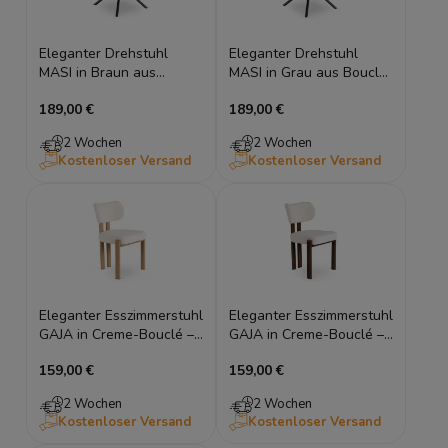
Eleganter Drehstuhl
Eleganter Drehstuhl
MASI in Braun aus
MASI in Grau aus Bouclé
Bouclé – 180° mit Auto-
– 180° mit Auto-Return
189,00 €
189,00 €
Return
2 Wochen
2 Wochen
Kostenloser Versand
Kostenloser Versand
Eleganter Esszimmerstuhl
Eleganter Esszimmerstuhl
GAJA in Creme-Bouclé –
GAJA in Creme-Bouclé –
Eichen-Optik
Walnuss-Optik
159,00 €
159,00 €
2 Wochen
2 Wochen
Kostenloser Versand
Kostenloser Versand