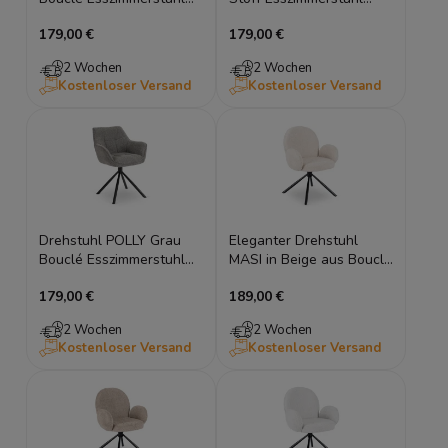
180° Auto-Return
180° Auto-Return
179,00 €
179,00 €
Armlehnenstuhl
Armlehnenstuhl
2 Wochen
2 Wochen
Kostenloser Versand
Kostenloser Versand
Drehstuhl POLLY Grau
Eleganter Drehstuhl
Bouclé Esszimmerstuhl
MASI in Beige aus Bouclé
180° Auto-Return
– 180° mit Auto-Return
179,00 €
189,00 €
Armlehnenstuhl
2 Wochen
2 Wochen
Kostenloser Versand
Kostenloser Versand