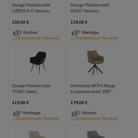
Design Polsterstuhl
Design Polsterstuhl
LIZBONA II Velours
OSLO Velours
Esszimmerstuhl
Esszimmerstuhl
159,00 €
139,00 €
Armlehnen Gold
Metallbeine Schwarz
2 Wochen
7 Werktage
Kostenloser Versand
Kostenloser Versand
Design Polsterstuhl
Drehstuhl MOYA Beige
TOKIO Samt
Esszimmerstuhl 180°
Esszimmerstuhl mit
Auto-Return
119,00 €
179,00 €
Armlehnen Schwarz
Armlehnenstuhl
7 Werktage
2 Wochen
Kostenloser Versand
Kostenloser Versand