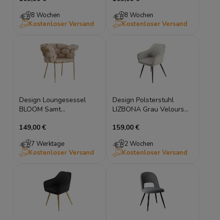
8 Wochen
8 Wochen
Kostenloser Versand
Kostenloser Versand
Design Loungesessel
Design Polsterstuhl
BLOOM Samt
LIZBONA Grau Velours
Polstersessel Goldene
Esszimmerstuhl mit
149,00 €
159,00 €
Beine Sessel
Armlehnen
7 Werktage
2 Wochen
Kostenloser Versand
Kostenloser Versand