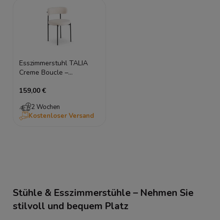
Esszimmerstuhl TALIA
Creme Boucle –
Polsterstuhl mit
159,00 €
schwarzen Beinen,
Moderner Teddy-Stoff
2 Wochen
Kostenloser Versand
Stühle & Esszimmerstühle – Nehmen Sie
stilvoll und bequem Platz