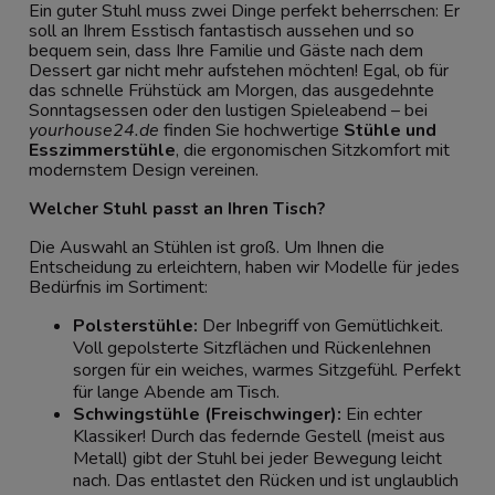
Ein guter Stuhl muss zwei Dinge perfekt beherrschen: Er
soll an Ihrem Esstisch fantastisch aussehen und so
bequem sein, dass Ihre Familie und Gäste nach dem
Dessert gar nicht mehr aufstehen möchten! Egal, ob für
das schnelle Frühstück am Morgen, das ausgedehnte
Sonntagsessen oder den lustigen Spieleabend – bei
yourhouse24.de
finden Sie hochwertige
Stühle und
Esszimmerstühle
, die ergonomischen Sitzkomfort mit
modernstem Design vereinen.
Welcher Stuhl passt an Ihren Tisch?
Die Auswahl an Stühlen ist groß. Um Ihnen die
Entscheidung zu erleichtern, haben wir Modelle für jedes
Bedürfnis im Sortiment:
Polsterstühle:
Der Inbegriff von Gemütlichkeit.
Voll gepolsterte Sitzflächen und Rückenlehnen
sorgen für ein weiches, warmes Sitzgefühl. Perfekt
für lange Abende am Tisch.
Schwingstühle (Freischwinger):
Ein echter
Klassiker! Durch das federnde Gestell (meist aus
Metall) gibt der Stuhl bei jeder Bewegung leicht
nach. Das entlastet den Rücken und ist unglaublich