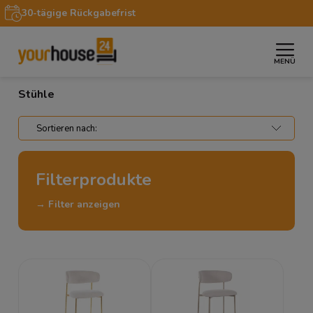
30-tägige Rückgabefrist
MENÜ
»
»
Startseite
Möbel
Stühle
Stühle
Filterprodukte
→ Filter anzeigen