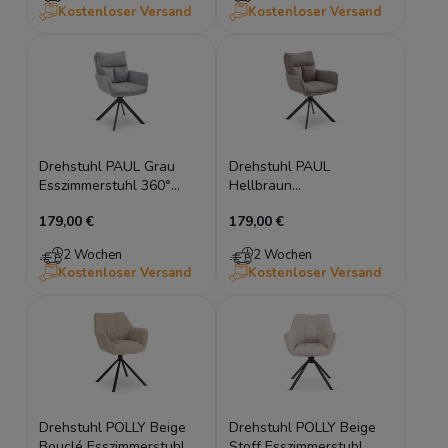
Kostenloser Versand
Kostenloser Versand
Drehstuhl PAUL Grau
Drehstuhl PAUL
Esszimmerstuhl 360°
Hellbraun
drehbar Polsterstuhl
Esszimmerstuhl 360°
179,00 €
179,00 €
drehbar Polsterstuhl
2 Wochen
2 Wochen
Kostenloser Versand
Kostenloser Versand
Drehstuhl POLLY Beige
Drehstuhl POLLY Beige
Bouclé Esszimmerstuhl
Stoff Esszimmerstuhl