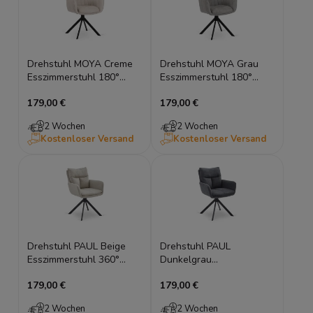
Drehstuhl MOYA Creme
Drehstuhl MOYA Grau
Esszimmerstuhl 180°
Esszimmerstuhl 180°
Auto-Return
Auto-Return
179,00 €
179,00 €
Armlehnenstuhl
Armlehnenstuhl
2 Wochen
2 Wochen
Kostenloser Versand
Kostenloser Versand
Drehstuhl PAUL Beige
Drehstuhl PAUL
Esszimmerstuhl 360°
Dunkelgrau
drehbar Polsterstuhl
Esszimmerstuhl 360°
179,00 €
179,00 €
drehbar Polsterstuhl
2 Wochen
2 Wochen