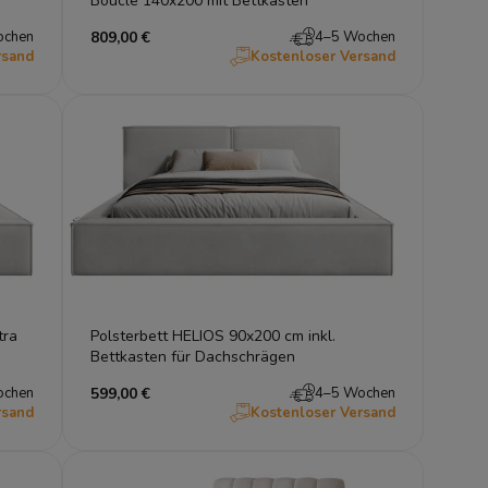
Bouclé 140x200 mit Bettkasten
ochen
809,00 €
4–5 Wochen
rsand
Kostenloser Versand
tra
Polsterbett HELIOS 90x200 cm inkl.
Bettkasten für Dachschrägen
ochen
599,00 €
4–5 Wochen
rsand
Kostenloser Versand