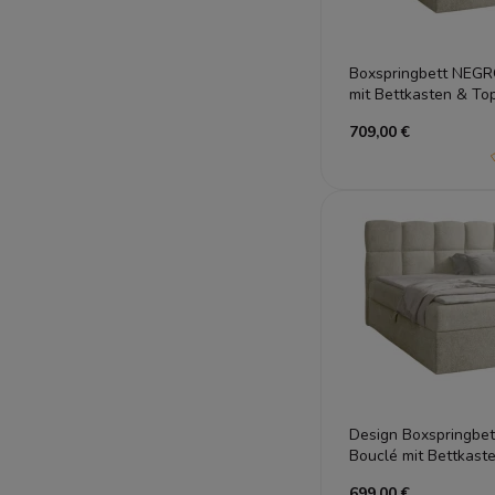
Boxspringbett NEG
mit Bettkasten & To
709,00 €
Design Boxspringb
Bouclé mit Bettkast
699,00 €