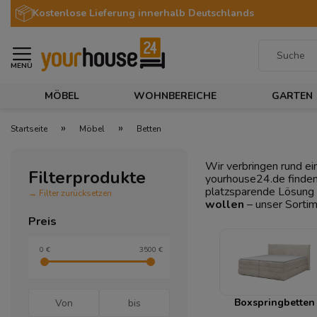
Kostenlose Lieferung innerhalb Deutschlands
MENÜ
MÖBEL
WOHNBEREICHE
GARTEN
»
»
Startseite
Möbel
Betten
Wir verbringen rund ei
Filterprodukte
yourhouse24.de finden 
platzsparende Lösung
→ Filter zurücksetzen
wollen
– unser Sortim
Preis
0 €
3500 €
Boxspringbetten