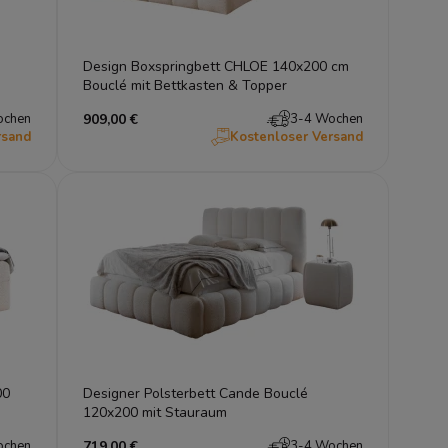
Design Boxspringbett CHLOE 140x200 cm
Bouclé mit Bettkasten & Topper
ochen
909,00 €
3-4 Wochen
rsand
Kostenloser Versand
00
Designer Polsterbett Cande Bouclé
120x200 mit Stauraum
ochen
719,00 €
3-4 Wochen