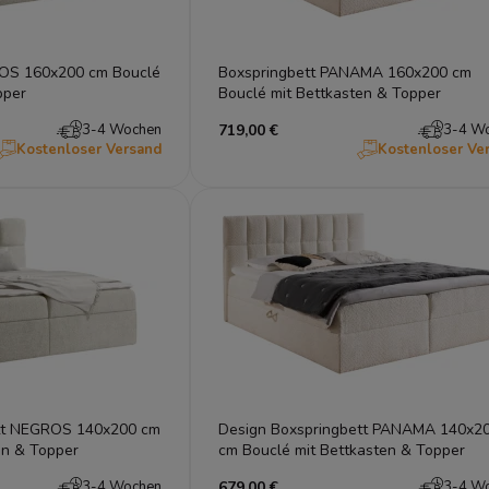
ROS 160x200 cm Bouclé
Boxspringbett PANAMA 160x200 cm
pper
Bouclé mit Bettkasten & Topper
3-4 Wochen
719,00 €
3-4 W
Kostenloser Versand
Kostenloser Ve
ett NEGROS 140x200 cm
Design Boxspringbett PANAMA 140x2
en & Topper
cm Bouclé mit Bettkasten & Topper
3-4 Wochen
679,00 €
3-4 W