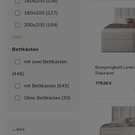
160x200
(236)
180x200
(227)
200x200
(154)
Mehr
Bettkästen
mit zwei Bettkästen
Boxspringbett Loren
Stauraum
(446)
779,00 €
mit Bettkästen
(549)
Ohne Bettkästen
(30)
→ Back