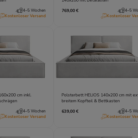
ten
140x200 mit Bettkasten
4–5 Wochen
769,00 €
4–5 W
Kostenloser Versand
Kostenloser Ve
60x200 cm inkl.
Polsterbett HELIOS 140x200 cm mit ex
hschrägen
breitem Kopfteil & Bettkasten
4–5 Wochen
639,00 €
4–5 W
Kostenloser Versand
Kostenloser Ve