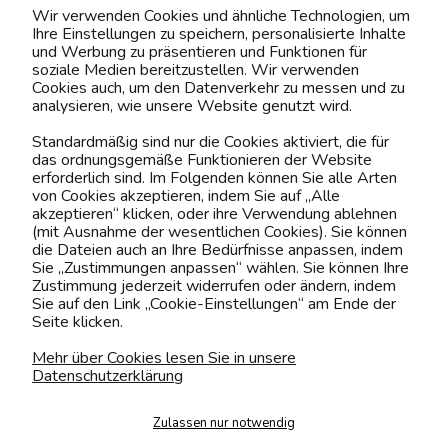
Wir verwenden Cookies und ähnliche Technologien, um
Ihre Einstellungen zu speichern, personalisierte Inhalte
BELIEBTE KATEGORIEN
und Werbung zu präsentieren und Funktionen für
soziale Medien bereitzustellen. Wir verwenden
Cookies auch, um den Datenverkehr zu messen und zu
analysieren, wie unsere Website genutzt wird.
Kontaktiere uns!
Standardmäßig sind nur die Cookies aktiviert, die für
das ordnungsgemäße Funktionieren der Website
0151 12200811
erforderlich sind. Im Folgenden können Sie alle Arten
von Cookies akzeptieren, indem Sie auf „Alle
shop@yourhouse24.eu
akzeptieren“ klicken, oder ihre Verwendung ablehnen
(mit Ausnahme der wesentlichen Cookies). Sie können
Mo. - Fr. 07:00-15:00
die Dateien auch an Ihre Bedürfnisse anpassen, indem
Sie „Zustimmungen anpassen“ wählen. Sie können Ihre
Zustimmung jederzeit widerrufen oder ändern, indem
Sie auf den Link „Cookie-Einstellungen“ am Ende der
Seite klicken.
4.6
Basierend auf
373
Bewertungen
von jeher
Mehr über Cookies lesen Sie in unsere
Datenschutzerklärung
Folge uns
Zulassen nur notwendig