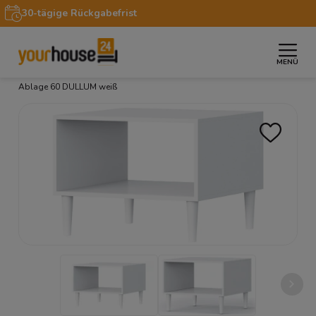
30-tägige Rückgabefrist
MENÜ
»
»
»
Startseite
Möbel
Couchtische
Couchtisch mit
Ablage 60 DULLUM weiß