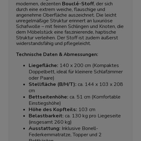
modernen, dezenten
Bouclé-Stoff
, der sich
durch eine extrem weiche, flauschige und
angenehme Oberfläche auszeichnet. Die leicht
unregelmäßige Struktur erinnert an luxuriöse
Schafwolle – mit feinen Schlingen und Knoten, die
dem Möbelstück eine faszinierende, haptische
Struktur verleihen. Der Stoff ist zudem äußerst
widerstandsfähig und pflegeleicht.
Technische Daten & Abmessungen:
Liegefläche:
140 x 200 cm (Kompaktes
Doppelbett, ideal für kleinere Schlafzimmer
oder Paare)
Stellfläche (B/H/T):
ca. 144 x 103 x 208
cm
Bettseitenhöhe:
ca. 51 cm (Komfortable
Einstiegshöhe)
Höhe des Kopfteils:
103 cm
Belastbarkeit:
ca. 130 kg pro Liegeseite
(insgesamt 260 kg)
Ausstattung:
Inklusive Bonell-
Federkernmatratze, Topper und 2
Bettkästen