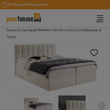
30-tägige Rückgabefrist
MENÜ
»
»
»
»
Startseite
Möbel
Betten
Boxspringbetten
Design Boxspringbett PANAMA 140x200 cm Bouclé mit Bettkasten &
Topper