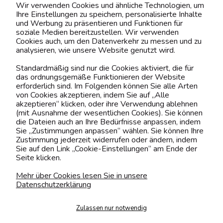
Wir verwenden Cookies und ähnliche Technologien, um
Ihre Einstellungen zu speichern, personalisierte Inhalte
BELIEBTE KATEGORIEN
und Werbung zu präsentieren und Funktionen für
soziale Medien bereitzustellen. Wir verwenden
Cookies auch, um den Datenverkehr zu messen und zu
analysieren, wie unsere Website genutzt wird.
Kontaktiere uns!
Standardmäßig sind nur die Cookies aktiviert, die für
das ordnungsgemäße Funktionieren der Website
0151 12200811
erforderlich sind. Im Folgenden können Sie alle Arten
von Cookies akzeptieren, indem Sie auf „Alle
shop@yourhouse24.eu
akzeptieren“ klicken, oder ihre Verwendung ablehnen
(mit Ausnahme der wesentlichen Cookies). Sie können
Mo. - Fr. 07:00-15:00
die Dateien auch an Ihre Bedürfnisse anpassen, indem
Sie „Zustimmungen anpassen“ wählen. Sie können Ihre
Zustimmung jederzeit widerrufen oder ändern, indem
Sie auf den Link „Cookie-Einstellungen“ am Ende der
Seite klicken.
4.6
Basierend auf
375
Bewertungen
von jeher
Mehr über Cookies lesen Sie in unsere
Datenschutzerklärung
Folge uns
Zulassen nur notwendig