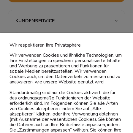
KUNDENSERVICE
ÜBER UNS & RECHTLICHES
Wir respektieren Ihre Privatsphäre
MEIN ACCOUNT
Wir verwenden Cookies und ähnliche Technologien, um
Ihre Einstellungen zu speichern, personalisierte Inhalte
BELIEBTE KATEGORIEN
und Werbung zu präsentieren und Funktionen für
soziale Medien bereitzustellen. Wir verwenden
Cookies auch, um den Datenverkehr zu messen und zu
analysieren, wie unsere Website genutzt wird.
Kontaktiere uns!
Standardmäßig sind nur die Cookies aktiviert, die für
das ordnungsgemäße Funktionieren der Website
0151 12200811
erforderlich sind. Im Folgenden können Sie alle Arten
von Cookies akzeptieren, indem Sie auf „Alle
shop@yourhouse24.eu
akzeptieren“ klicken, oder ihre Verwendung ablehnen
(mit Ausnahme der wesentlichen Cookies). Sie können
Mo. - Fr. 07:00-15:00
die Dateien auch an Ihre Bedürfnisse anpassen, indem
Sie „Zustimmungen anpassen“ wählen. Sie können Ihre