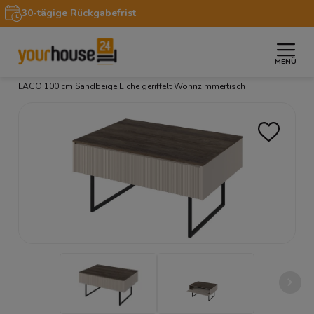
30-tägige Rückgabefrist
MENÜ
»
»
»
Startseite
Möbel
Couchtische
Design Couchtisch
LAGO 100 cm Sandbeige Eiche geriffelt Wohnzimmertisch