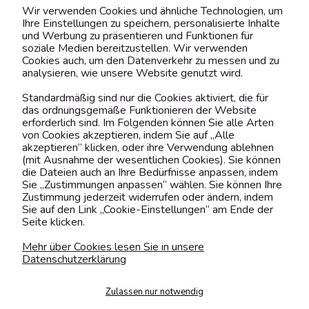
Wir verwenden Cookies und ähnliche Technologien, um
Ihre Einstellungen zu speichern, personalisierte Inhalte
BELIEBTE KATEGORIEN
und Werbung zu präsentieren und Funktionen für
soziale Medien bereitzustellen. Wir verwenden
Cookies auch, um den Datenverkehr zu messen und zu
analysieren, wie unsere Website genutzt wird.
Kontaktiere uns!
Standardmäßig sind nur die Cookies aktiviert, die für
das ordnungsgemäße Funktionieren der Website
0151 12200811
erforderlich sind. Im Folgenden können Sie alle Arten
von Cookies akzeptieren, indem Sie auf „Alle
shop@yourhouse24.eu
akzeptieren“ klicken, oder ihre Verwendung ablehnen
(mit Ausnahme der wesentlichen Cookies). Sie können
Mo. - Fr. 07:00-15:00
die Dateien auch an Ihre Bedürfnisse anpassen, indem
Sie „Zustimmungen anpassen“ wählen. Sie können Ihre
Zustimmung jederzeit widerrufen oder ändern, indem
Sie auf den Link „Cookie-Einstellungen“ am Ende der
Seite klicken.
4.6
Basierend auf
373
Bewertungen
von jeher
Mehr über Cookies lesen Sie in unsere
Datenschutzerklärung
Folge uns
Zulassen nur notwendig