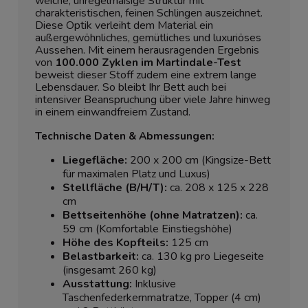
weiche, unregelmäßige Struktur mit
charakteristischen, feinen Schlingen auszeichnet.
Diese Optik verleiht dem Material ein
außergewöhnliches, gemütliches und luxuriöses
Aussehen. Mit einem herausragenden Ergebnis
von
100.000 Zyklen im Martindale-Test
beweist dieser Stoff zudem eine extrem lange
Lebensdauer. So bleibt Ihr Bett auch bei
intensiver Beanspruchung über viele Jahre hinweg
in einem einwandfreiem Zustand.
Technische Daten & Abmessungen:
Liegefläche:
200 x 200 cm (Kingsize-Bett
für maximalen Platz und Luxus)
Stellfläche (B/H/T):
ca. 208 x 125 x 228
cm
Bettseitenhöhe (ohne Matratzen):
ca.
59 cm (Komfortable Einstiegshöhe)
Höhe des Kopfteils:
125 cm
Belastbarkeit:
ca. 130 kg pro Liegeseite
(insgesamt 260 kg)
Ausstattung:
Inklusive
Taschenfederkernmatratze, Topper (4 cm)