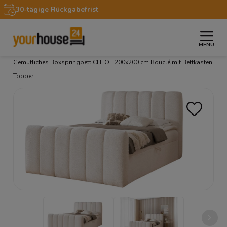
30-tägige Rückgabefrist
MENÜ
»
»
»
»
Startseite
Möbel
Betten
Boxspringbetten
Gemütliches Boxspringbett CHLOE 200x200 cm Bouclé mit Bettkasten
Topper