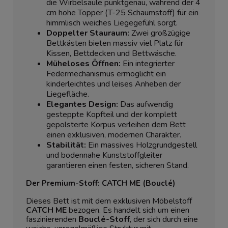
die Wirbelsäule punktgenau, während der 4
cm hohe Topper (T-25 Schaumstoff) für ein
himmlisch weiches Liegegefühl sorgt.
Doppelter Stauraum:
Zwei großzügige
Bettkästen bieten massiv viel Platz für
Kissen, Bettdecken und Bettwäsche.
Müheloses Öffnen:
Ein integrierter
Federmechanismus ermöglicht ein
kinderleichtes und leises Anheben der
Liegefläche.
Elegantes Design:
Das aufwendig
gesteppte Kopfteil und der komplett
gepolsterte Korpus verleihen dem Bett
einen exklusiven, modernen Charakter.
Stabilität:
Ein massives Holzgrundgestell
und bodennahe Kunststoffgleiter
garantieren einen festen, sicheren Stand.
Der Premium-Stoff: CATCH ME (Bouclé)
Dieses Bett ist mit dem exklusiven Möbelstoff
CATCH ME
bezogen. Es handelt sich um einen
faszinierenden
Bouclé-Stoff
, der sich durch eine