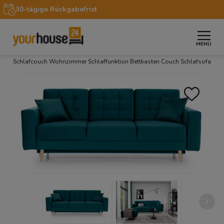
30-tägige Rückgabefrist
MENÜ
»
»
»
Startseite
Möbel
Sofas & Couches
Sofa Asgard
Schlafcouch Wohnzimmer Schlaffunktion Bettkasten Couch Schlafsofa