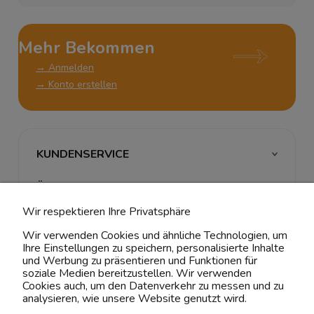
Mehr Bekommen
→ Anmelden
→ Konto erstellen
KUNDENSERVICE
ÜBER UNS & RECHTLICHES
Wir respektieren Ihre Privatsphäre
MEIN ACCOUNT
Wir verwenden Cookies und ähnliche Technologien, um
Ihre Einstellungen zu speichern, personalisierte Inhalte
BELIEBTE KATEGORIEN
und Werbung zu präsentieren und Funktionen für
soziale Medien bereitzustellen. Wir verwenden
Cookies auch, um den Datenverkehr zu messen und zu
analysieren, wie unsere Website genutzt wird.