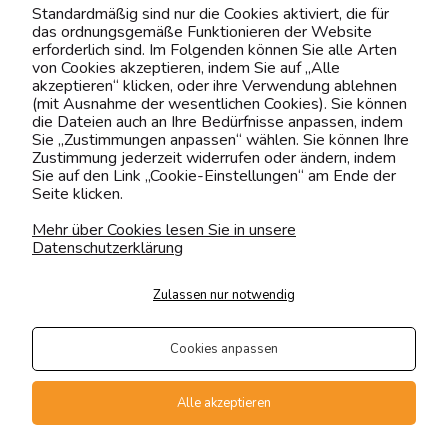
Kontaktiere uns!
Standardmäßig sind nur die Cookies aktiviert, die für
das ordnungsgemäße Funktionieren der Website
0151 12200811
erforderlich sind. Im Folgenden können Sie alle Arten
von Cookies akzeptieren, indem Sie auf „Alle
shop@yourhouse24.eu
akzeptieren“ klicken, oder ihre Verwendung ablehnen
(mit Ausnahme der wesentlichen Cookies). Sie können
Mo. - Fr. 07:00-15:00
die Dateien auch an Ihre Bedürfnisse anpassen, indem
Sie „Zustimmungen anpassen“ wählen. Sie können Ihre
Zustimmung jederzeit widerrufen oder ändern, indem
Sie auf den Link „Cookie-Einstellungen“ am Ende der
Seite klicken.
4.6
Basierend auf
373
Bewertungen
von jeher
Mehr über Cookies lesen Sie in unsere
Datenschutzerklärung
Folge uns
Zulassen nur notwendig
Transportarten
Der Versand erfolgt per
Cookies anpassen
private Spedition
Geprüfte Präsenz
Alle akzeptieren
Zahlungsmethoden