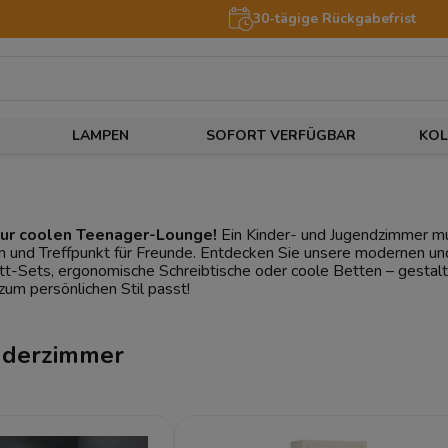
30-tägige Rückgabefrist
LAMPEN
SOFORT VERFÜGBAR
KOL
zur coolen Teenager-Lounge!
Ein Kinder- und Jugendzimmer muss
um und Treffpunkt für Freunde. Entdecken Sie unsere modernen un
t-Sets, ergonomische Schreibtische oder coole Betten – gestal
zum persönlichen Stil passt!
nderzimmer