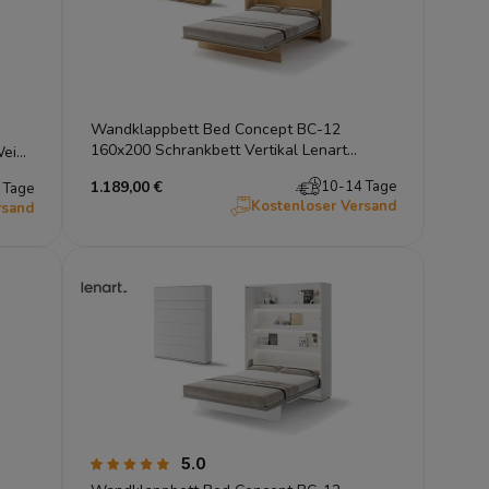
Wandklappbett Bed Concept BC-12
160x200 Schrankbett Vertikal Lenart
eiß |
Gästebett Eiche Artisan
1.189,00 €
10-14 Tage
 Tage
Kostenloser Versand
rsand
5.0