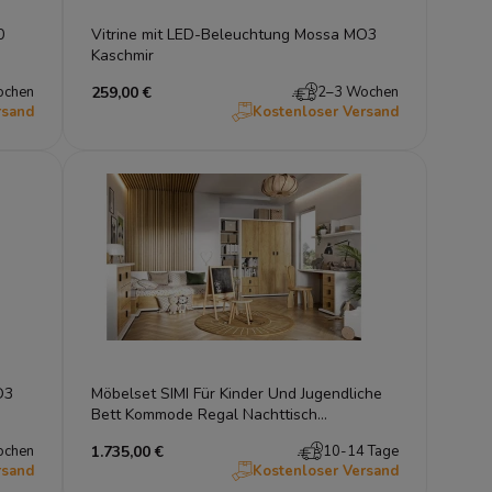
0
Vitrine mit LED-Beleuchtung Mossa MO3
Kaschmir
ochen
259,00 €
2–3 Wochen
rsand
Kostenloser Versand
O3
Möbelset SIMI Für Kinder Und Jugendliche
Bett Kommode Regal Nachttisch
Schreibtisch Bücherregal Kleiderschrank
ochen
1.735,00 €
10-14 Tage
rsand
Kostenloser Versand