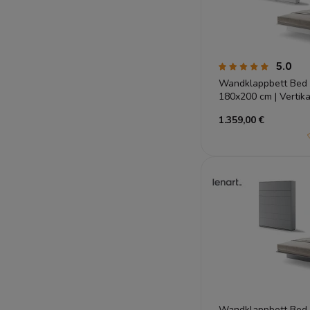
5.0
Wandklappbett Bed 
180x200 cm | Vertik
Hochglanz | Lenart
1.359,00 €
Wandklappbett Bed