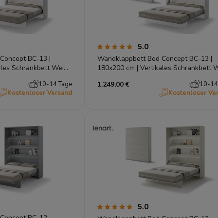
5.0
Concept BC-13 |
Wandklappbett Bed Concept BC-13 |
ales Schrankbett Weiß
180x200 cm | Vertikales Schrankbett W
Lenart
10-14 Tage
1.249,00 €
10-14
Kostenloser Versand
Kostenloser Ve
5.0
 Concept BC-12