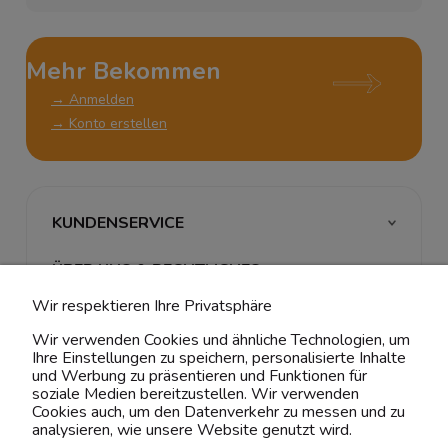
Mehr Bekommen
→ Anmelden
→ Konto erstellen
KUNDENSERVICE
ÜBER UNS & RECHTLICHES
Wir respektieren Ihre Privatsphäre
MEIN ACCOUNT
Wir verwenden Cookies und ähnliche Technologien, um
Ihre Einstellungen zu speichern, personalisierte Inhalte
BELIEBTE KATEGORIEN
und Werbung zu präsentieren und Funktionen für
soziale Medien bereitzustellen. Wir verwenden
Cookies auch, um den Datenverkehr zu messen und zu
analysieren, wie unsere Website genutzt wird.