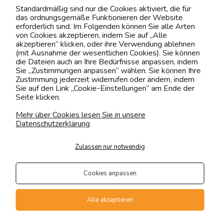
Kontaktiere uns!
Standardmäßig sind nur die Cookies aktiviert, die für
das ordnungsgemäße Funktionieren der Website
0151 12200811
erforderlich sind. Im Folgenden können Sie alle Arten
von Cookies akzeptieren, indem Sie auf „Alle
shop@yourhouse24.eu
akzeptieren“ klicken, oder ihre Verwendung ablehnen
(mit Ausnahme der wesentlichen Cookies). Sie können
Mo. - Fr. 07:00-15:00
die Dateien auch an Ihre Bedürfnisse anpassen, indem
Sie „Zustimmungen anpassen“ wählen. Sie können Ihre
Zustimmung jederzeit widerrufen oder ändern, indem
Sie auf den Link „Cookie-Einstellungen“ am Ende der
Seite klicken.
4.6
Basierend auf
373
Bewertungen
von jeher
Mehr über Cookies lesen Sie in unsere
Datenschutzerklärung
Folge uns
Zulassen nur notwendig
Transportarten
Der Versand erfolgt per
Cookies anpassen
private Spedition
Geprüfte Präsenz
Alle akzeptieren
Zahlungsmethoden