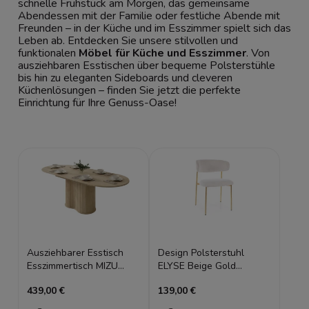
schnelle Frühstück am Morgen, das gemeinsame
Abendessen mit der Familie oder festliche Abende mit
Freunden – in der Küche und im Esszimmer spielt sich das
Leben ab. Entdecken Sie unsere stilvollen und
funktionalen
Möbel für Küche und Esszimmer
. Von
ausziehbaren Esstischen über bequeme Polsterstühle
bis hin zu eleganten Sideboards und cleveren
Küchenlösungen – finden Sie jetzt die perfekte
Einrichtung für Ihre Genuss-Oase!
Ausziehbarer Esstisch
Design Polsterstuhl
Esszimmertisch MIZU
ELYSE Beige Gold
180-220 cm Cremona
Esszimmerstuhl
439,00 €
139,00 €
Eiche, Lamellen
Metallbeine