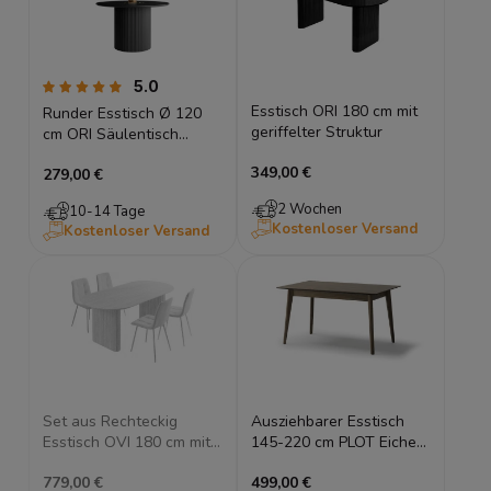
5.0
Esstisch ORI 180 cm mit
Runder Esstisch Ø 120
geriffelter Struktur
cm ORI Säulentisch
Rillenoptik MDF Matt
349,00 €
279,00 €
2 Wochen
10-14 Tage
Kostenloser Versand
Kostenloser Versand
Set aus Rechteckig
Ausziehbarer Esstisch
Esstisch OVI 180 cm mit
145-220 cm PLOT Eiche
geriffelter Struktur und
Dunkel Holztisch
779,00 €
499,00 €
Stühlen
Esszimmertisch