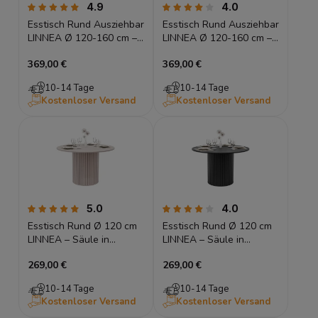
4.9
4.0
Esstisch Rund Ausziehbar
Esstisch Rund Ausziehbar
LINNEA Ø 120-160 cm –
LINNEA Ø 120-160 cm –
Säule in Lamellen-Optik
Säule in Lamellen-Optik
369,00 €
369,00 €
– Kaschmir / Beige
– Schwarz Matt
10-14 Tage
10-14 Tage
Kostenloser Versand
Kostenloser Versand
5.0
4.0
Esstisch Rund Ø 120 cm
Esstisch Rund Ø 120 cm
LINNEA – Säule in
LINNEA – Säule in
Lamellen-Optik –
Lamellen-Optik –
269,00 €
269,00 €
Kaschmir / Beige
Schwarz Matt
10-14 Tage
10-14 Tage
Kostenloser Versand
Kostenloser Versand