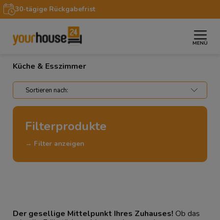
30-tägige Rückgabefrist
MENÜ
»
»
Startseite
Wohnbereiche
Küche & Esszimmer
Küche & Esszimmer
Filterprodukte
→ Filter anzeigen
Der gesellige Mittelpunkt Ihres Zuhauses!
Ob das