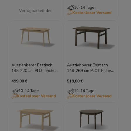
10-14 Tage
Verfügbarkeit der
Kostenloser Versand
Artikel melden
Ausziehbarer Esstisch
Ausziehbarer Esstisch
145-220 cm PLOT Eiche
149-269 cm PLOT Eiche
Hell Holztisch
Dunkel Holztisch
499,00 €
519,00 €
Esszimmertisch
Esszimmertisch
10-14 Tage
10-14 Tage
Kostenloser Versand
Kostenloser Versand