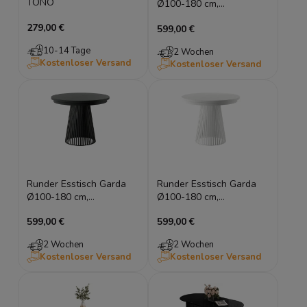
TONO
Ø100-180 cm,
ausziehbar, Metallgestell
279,00 €
599,00 €
(Kaschmir), Lamellen-
Optik
10-14 Tage
2 Wochen
Kostenloser Versand
Kostenloser Versand
Runder Esstisch Garda
Runder Esstisch Garda
Ø100-180 cm,
Ø100-180 cm,
ausziehbar, Metallgestell
ausziehbar, Metallgestell
599,00 €
599,00 €
(Schwarz), Lamellen-
(Weiß), Lamellen-Optik
Optik
2 Wochen
2 Wochen
Kostenloser Versand
Kostenloser Versand