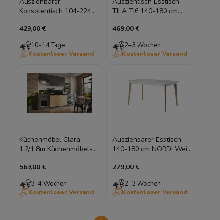
Ausziehbarer
Ausziehtisch Esstisch
Konsolentisch 104-224
TILA TI6 140-180 cm
cm PLOT Eiche Hell
Kaschmir Geölte Eiche,
429,00 €
469,00 €
Klapptisch Esstisch
Geriffelte Details
10-14 Tage
2–3 Wochen
Kostenloser Versand
Kostenloser Versand
Küchenmöbel Clara
Ausziehbarer Esstisch
1,2/1,8m Küchenmöbel-
140-180 cm NORDI Weiß
Set
Eiche Riviera Scandi
569,00 €
279,00 €
Tisch
3-4 Wochen
2–3 Wochen
Kostenloser Versand
Kostenloser Versand