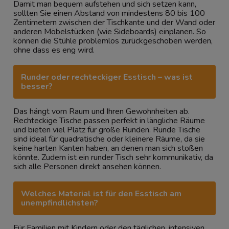
Damit man bequem aufstehen und sich setzen kann,
sollten Sie einen Abstand von mindestens 80 bis 100
Zentimetern zwischen der Tischkante und der Wand oder
anderen Möbelstücken (wie Sideboards) einplanen. So
können die Stühle problemlos zurückgeschoben werden,
ohne dass es eng wird.
Runder oder rechteckiger Esstisch – was ist
besser?
Das hängt vom Raum und Ihren Gewohnheiten ab.
Rechteckige Tische passen perfekt in längliche Räume
und bieten viel Platz für große Runden. Runde Tische
sind ideal für quadratische oder kleinere Räume, da sie
keine harten Kanten haben, an denen man sich stoßen
könnte. Zudem ist ein runder Tisch sehr kommunikativ, da
sich alle Personen direkt ansehen können.
Welches Material ist für den Esstisch am
unempfindlichsten?
Für Familien mit Kindern oder den täglichen, intensiven