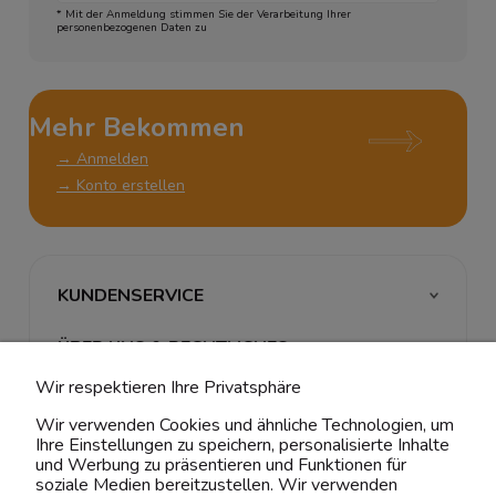
* Mit der Anmeldung stimmen Sie der Verarbeitung Ihrer
personenbezogenen Daten zu
Mehr Bekommen
→ Anmelden
→ Konto erstellen
KUNDENSERVICE
ÜBER UNS & RECHTLICHES
Wir respektieren Ihre Privatsphäre
MEIN ACCOUNT
Wir verwenden Cookies und ähnliche Technologien, um
Ihre Einstellungen zu speichern, personalisierte Inhalte
BELIEBTE KATEGORIEN
und Werbung zu präsentieren und Funktionen für
soziale Medien bereitzustellen. Wir verwenden