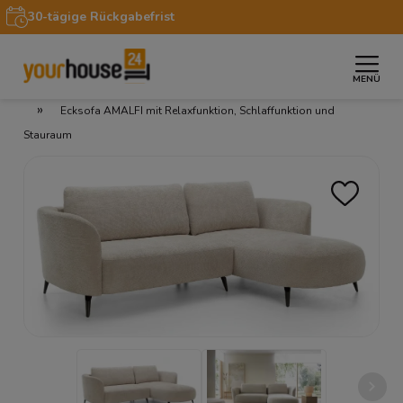
30-tägige Rückgabefrist
MENÜ
»
»
»
Startseite
Möbel
Sofas & Couches
Ecksofas
»
Ecksofa AMALFI mit Relaxfunktion, Schlaffunktion und
Stauraum