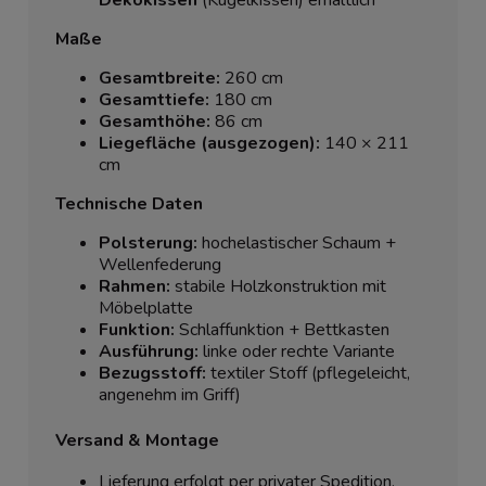
Maße
Gesamtbreite:
260 cm
Gesamttiefe:
180 cm
Gesamthöhe:
86 cm
Liegefläche (ausgezogen):
140 × 211
cm
Technische Daten
Polsterung:
hochelastischer Schaum +
Wellenfederung
Rahmen:
stabile Holzkonstruktion mit
Möbelplatte
Funktion:
Schlaffunktion + Bettkasten
Ausführung:
linke oder rechte Variante
Bezugsstoff:
textiler Stoff (pflegeleicht,
angenehm im Griff)
Versand & Montage
Lieferung erfolgt per privater Spedition.