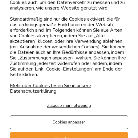
Cookies auch, um den Datenverkehr zu messen und zu
analysieren, wie unsere Website genutzt wird.
Kontaktiere uns!
Standardmäßig sind nur die Cookies aktiviert, die für
das ordnungsgemäße Funktionieren der Website
0151 12200811
erforderlich sind. Im Folgenden können Sie alle Arten
von Cookies akzeptieren, indem Sie auf „Alle
shop@yourhouse24.eu
akzeptieren“ klicken, oder ihre Verwendung ablehnen
(mit Ausnahme der wesentlichen Cookies). Sie können
Mo. - Fr. 07:00-15:00
die Dateien auch an Ihre Bedürfnisse anpassen, indem
Sie „Zustimmungen anpassen“ wählen. Sie können Ihre
Zustimmung jederzeit widerrufen oder ändern, indem
Sie auf den Link „Cookie-Einstellungen“ am Ende der
Seite klicken.
4.6
Basierend auf
373
Bewertungen
von jeher
Mehr über Cookies lesen Sie in unsere
Datenschutzerklärung
Folge uns
Zulassen nur notwendig
Transportarten
Der Versand erfolgt per
Cookies anpassen
private Spedition
Geprüfte Präsenz