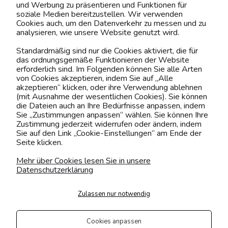
und Werbung zu präsentieren und Funktionen für
soziale Medien bereitzustellen. Wir verwenden
Cookies auch, um den Datenverkehr zu messen und zu
analysieren, wie unsere Website genutzt wird.
Kontaktiere uns!
Standardmäßig sind nur die Cookies aktiviert, die für
das ordnungsgemäße Funktionieren der Website
0151 12200811
erforderlich sind. Im Folgenden können Sie alle Arten
von Cookies akzeptieren, indem Sie auf „Alle
shop@yourhouse24.eu
akzeptieren“ klicken, oder ihre Verwendung ablehnen
(mit Ausnahme der wesentlichen Cookies). Sie können
Mo. - Fr. 07:00-15:00
die Dateien auch an Ihre Bedürfnisse anpassen, indem
Sie „Zustimmungen anpassen“ wählen. Sie können Ihre
Zustimmung jederzeit widerrufen oder ändern, indem
Sie auf den Link „Cookie-Einstellungen“ am Ende der
Seite klicken.
4.6
Basierend auf
374
Bewertungen
von jeher
Mehr über Cookies lesen Sie in unsere
Datenschutzerklärung
Folge uns
Zulassen nur notwendig
Transportarten
Der Versand erfolgt per
Cookies anpassen
private Spedition