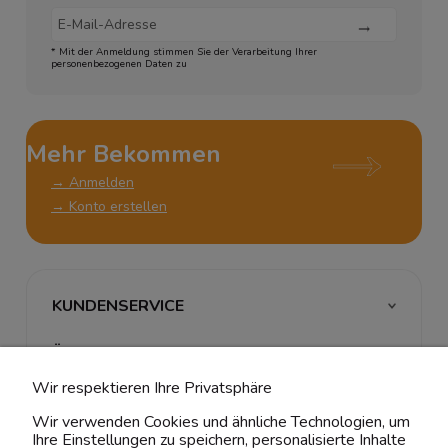
* Mit der Anmeldung stimmen Sie der Verarbeitung Ihrer
personenbezogenen Daten zu
Mehr Bekommen
→ Anmelden
→ Konto erstellen
KUNDENSERVICE
ÜBER UNS & RECHTLICHES
Wir respektieren Ihre Privatsphäre
MEIN ACCOUNT
Wir verwenden Cookies und ähnliche Technologien, um
Ihre Einstellungen zu speichern, personalisierte Inhalte
BELIEBTE KATEGORIEN