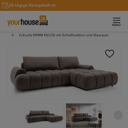
30-tägige Rückgabefrist
MENÜ
»
»
»
Startseite
Möbel
Sofas & Couches
Ecksofas
»
Ecksofa RIMINI M(120) mit Schlaffunktion und Stauraum