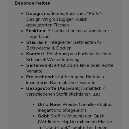
Besonderheiten
Design:
modernes, kubisches "Puffy"-
Design mit großzügigen, weich
gepolsterten Flächen
Funktion:
Schlaffunktion mit ausziehbarer
Liegefläche
Stauraum:
integrierter Bettkasten für
Bettwäsche & Decken
Komfort:
Polsterung aus hochelastischem
Schaum + Wellenfederung
Seitenwahl:
erhältlich als linke oder rechte
Variante
Freistehend:
stoffbezogene Rückseite –
kann frei im Raum platziert werden
Bezugsstoffe (Auswahl):
Erhältlich in
verschiedenen Stoffkollektionen, u.a.:
Ditra New:
Weiche Chenille-Struktur,
elegant und pflegeleicht.
Gobi:
Stoff in Veloursleder-Optik
(Wildleder-Haptik) mit einem Muster
im "Used-Look" (gealtertes Leder)